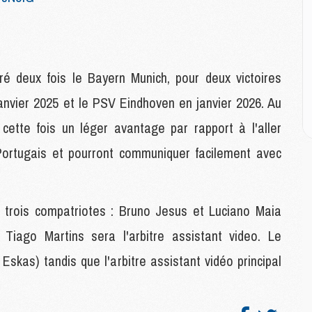
M
M
C
M
é deux fois le Bayern Munich, pour deux victoires
M
anvier 2025 et le PSV Eindhoven en janvier 2026. Au
C
M
cette fois un léger avantage par rapport à l'aller
M
t Portugais et pourront communiquer facilement avec
M
M
 trois compatriotes : Bruno Jesus et Luciano Maia
M
Tiago Martins sera l'arbitre assistant video. Le
M
C
Eskas) tandis que l'arbitre assistant vidéo principal
C
M