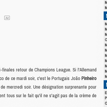
M
M
M
M
M
C
M
M
M
M
M
i-finales retour de Champions League. Si l'Allemand
M
M
ico de ce mardi soir, c'est le Portugais João
Pinheiro
G de mercredi soir. Une désignation surprenante pour
E
ent tous sur le fait qu'il ne s'agit pas de la crème de
P
C