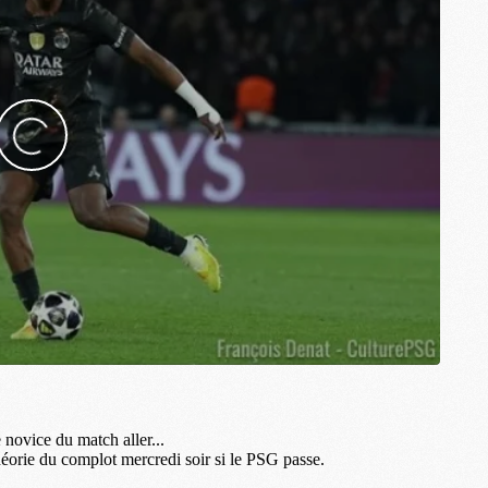
M
M
F
C
M
P
M
C
R
M
M
C
M
C
C
M