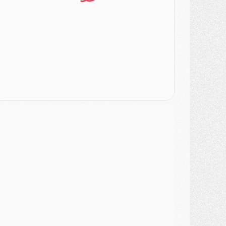
ercato
- [MAJ] Le PSG a fait une grosse offre à Parme pour Suzuki
ercato
- Le PSG a envoyé une première offre pour Mika Godts
lub
- Après Pacho, d'autres retours en vue
ercato
- Changement de dernière minute pour Kolo Muani
SAMEDI 01 AOÛT
ercato
- L'agent de Mika Godts confirme un accord avec le PSG
lub
- Quels numéros de maillot pour Akliouche et Digne au PSG ?
atch
- Un hommage prévu lors de Brest/PSG
ercato
- Le PSG et le Barça ont rendez-vous pour Ferran Torres
ercato
- Guéla Doué dans les listes du PSG
ercato
- Le transfert de Mika Godts au PSG en bonne voie
VENDREDI 31 JUILLET
atch
- Un diffuseur annoncé pour les deux premiers matchs amicaux du PSG
ercato
- Le transfert d'Akliouche au PSG bouclé, le montant se précise
lub
- Un retour majeur dans le groupe du PSG
lub
- [MAJ] Ndjantou et deux jeunes du PSG annoncés dans un tournoi U21
ercato
- L'étonnante piste Suzuki confirmée et onéreuse
JEUDI 30 JUILLET