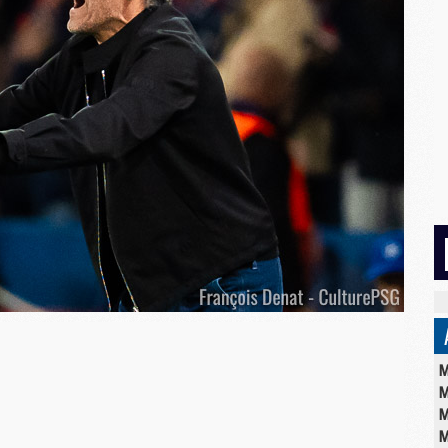
M
M
M
M