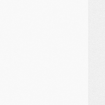
ercato
- Une partie du communiqué du PSG sur Diomande expliquée
ercato
- Barcola futur plus gros transfert de l'été ?
ormation
- Retour sur la saison des U17 du PSG en 7 chiffres clés
lub
- Le PSG connaît ses premiers matches de septembre
ercato
- Un troisième prêt bouclé par le PSG
LUNDI 27 JUILLET
odcast
- Podcast CulturePSG à 22h : Mercato (Barcola, Diomande, etc)
ercato
- La prolongation de Dembélé au PSG dans la dernière ligne droite
lub
- Le PSG a fait sa reprise avec... 9 joueurs
és. sociaux
- Les Portugais du PSG réunis pendant leurs vacances
ercato
- Le PSG avance sur la piste Suzuki
ercato
- Après Digne, un autre défenseur en approche au PSG ?
lub
- Une petite quinzaine de joueurs attendus pour la reprise de l'entraînement du PSG
DIMANCHE 26 JUILLET
ercato
- Le PSG lâche Diomande et tacle des demandes « totalement disproportionnés »
lub
- [Avant la reprise] Les tauliers de la saison passée
lub
- Barcola refuse de prolonger au PSG
ercato
- Luis Enrique derrière l'intérêt du PSG pour Rodri ?