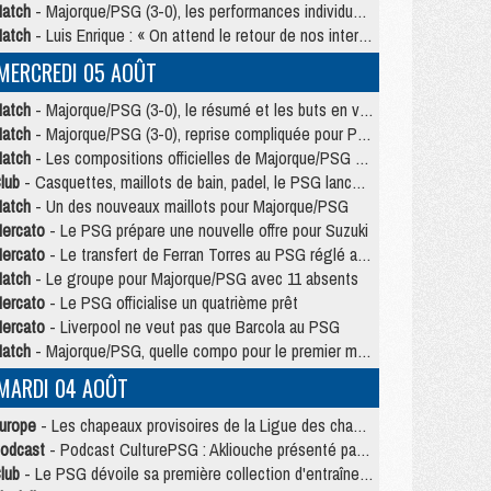
atch
- Majorque/PSG (3-0), les performances individuelles
atch
- Luis Enrique : « On attend le retour de nos internationaux »
MERCREDI 05 AOÛT
atch
- Majorque/PSG (3-0), le résumé et les buts en video
atch
- Majorque/PSG (3-0), reprise compliquée pour Paris
atch
- Les compositions officielles de Majorque/PSG avec Kvara et de nombreux jeunes
lub
- Casquettes, maillots de bain, padel, le PSG lance sa collection été
atch
- Un des nouveaux maillots pour Majorque/PSG
ercato
- Le PSG prépare une nouvelle offre pour Suzuki
ercato
- Le transfert de Ferran Torres au PSG réglé avant le 12 août ?
atch
- Le groupe pour Majorque/PSG avec 11 absents
ercato
- Le PSG officialise un quatrième prêt
ercato
- Liverpool ne veut pas que Barcola au PSG
atch
- Majorque/PSG, quelle compo pour le premier match de la saison 2026/27 ?
MARDI 04 AOÛT
urope
- Les chapeaux provisoires de la Ligue des champions 2026/27
odcast
- Podcast CulturePSG : Akliouche présenté par un fan de Monaco
lub
- Le PSG dévoile sa première collection d'entraînement pour 2026/2027