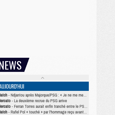
NEWS
AUJOURD'HUI
atch
- Ndjantou après Majorque/PSG : « Je ne me mets pas de plafond »
ercato
- La deuxième recrue du PSG arrive
ercato
- Ferran Torres aurait enfin tranché entre le PSG et le Barça
atch
- Rafel Pol « touché » par l'hommage reçu avant Majorque/PSG