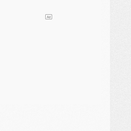
élections
- Ancelotti fait le ménage au Brésil mais veut garder Marquinhos
ercato
- Le statu quo du milieu du PSG se précise
lub
- Le PSG plutôt que la FIFA pour Al-Khelaïfi, poussé par l'UEFA ?
ercato
- Le PSG presserait Ferran Torres de se décider, deux pistes de secours
lub
- Déguisements, shopping, double scouting, Luis Campos dévoile ses méthodes
ercato
- Kroupi retiré du mercato
ercato
- Enfin une avancée dans le transfert d'Akliouche
MERCREDI 29 JUILLET
ercato
- Ferran Torres priorité du PSG, mais ouvert à tout
ercato
- Première offre de Liverpool en approche pour Barcola
ercato
- Le montant du transfert de Kolo Muani se précise, la formule aussi
ercato
- Kolo Muani attendu en Italie, son transfert débloqué
ercato
- Monaco a encore repoussé une offre du PSG pour Akliouche
ercato
- Liverpool presque d'accord avec Barcola, le PSG pas du tout
ercato
- Moment décisif pour le transfert de Kolo Muani
MARDI 28 JUILLET
ercato
- Des intermédiaires ont tenté de relancer Diomande au PSG
lub
- Au moins neuf jeunes conviés à l'entraînement des pros