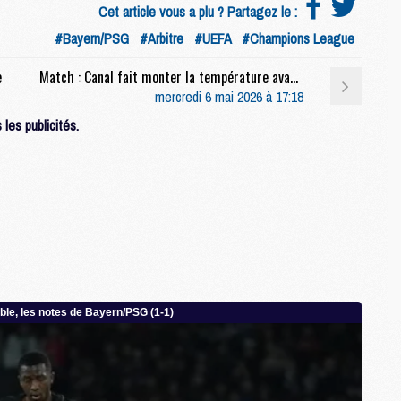
Cet article vous a plu ? Partagez le :
S
#Bayern/PSG
#Arbitre
#UEFA
#Champions League
M
C
e
Match : Canal fait monter la température avant Bayern/PSG
M
mercredi 6 mai 2026 à 17:18
C
M
les publicités.
M
M
M
M
M
M
M
M
M
C