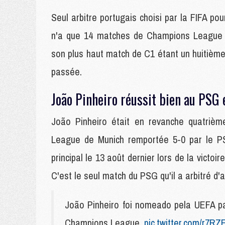
Seul arbitre portugais choisi par la FIFA p
n'a que 14 matches de Champions League au
son plus haut match de C1 étant un huitième 
passée.
João Pinheiro réussit bien au PSG 
João Pinheiro était en revanche quatrième
League de Munich remportée 5-0 par le PSG 
principal le 13 août dernier lors de la vict
C'est le seul match du PSG qu'il a arbitré d'ai
João Pinheiro foi nomeado pela UEFA pa
Champions League.
pic.twitter.com/r7R