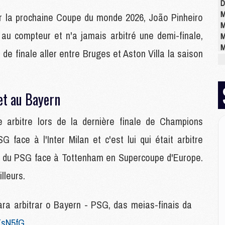
D
M
our la prochaine Coupe du monde 2026, João Pinheiro
M
 compteur et n'a jamais arbitré une demi-finale,
M
M
de finale aller entre Bruges et Aston Villa la saison
M
M
et au Bayern
M
M
 arbitre lors de la dernière finale de Champions
C
M
face à l'Inter Milan et c'est lui qui était arbitre
C
oire du PSG face à Tottenham en Supercoupe d'Europe.
M
M
lleurs.
E
ra arbitrar o Bayern - PSG, das meias-finais da
M
ZFsN5fG