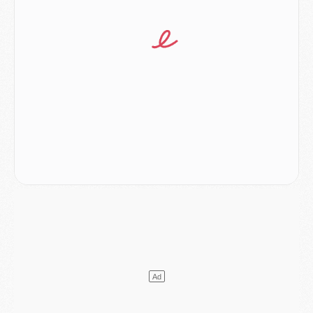
Mercato
- Vu d'Italie, le transfert de Suzuki au PSG est bien engagé
Mercato
- Ferran Torres ne serait pas à vendre, mais...
Europe
- Gros coup dur pour Aston Villa avant de croiser le PSG
DIMANCHE 02 AOÛT
Mercato
- Le transfert de Kolo Muani à la Juventus est officiel
Mercato
- [MAJ] Le PSG a fait une grosse offre à Parme pour Suzuki
Mercato
- Le PSG a envoyé une première offre pour Mika Godts
Club
- Après Pacho, d'autres retours en vue
Mercato
- Changement de dernière minute pour Kolo Muani
SAMEDI 01 AOÛT
Mercato
- L'agent de Mika Godts confirme un accord avec le PSG
Club
- Quels numéros de maillot pour Akliouche et Digne au PSG ?
Match
- Un hommage prévu lors de Brest/PSG
Mercato
- Le PSG et le Barça ont rendez-vous pour Ferran Torres
Mercato
- Guéla Doué dans les listes du PSG
Mercato
- Le transfert de Mika Godts au PSG en bonne voie
VENDREDI 31 JUILLET