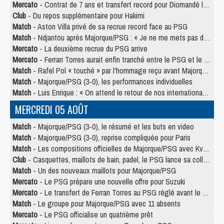
Mercato
- Contrat de 7 ans et transfert record pour Diomandé loin du PSG
Club
- Du repos supplémentaire pour Hakimi
Match
- Aston Villa privé de sa recrue record face au PSG
Match
- Ndjantou après Majorque/PSG : « Je ne me mets pas de plafond »
Mercato
- La deuxième recrue du PSG arrive
Mercato
- Ferran Torres aurait enfin tranché entre le PSG et le Barça
Match
- Rafel Pol « touché » par l'hommage reçu avant Majorque/PSG
Match
- Majorque/PSG (3-0), les performances individuelles
Match
- Luis Enrique : « On attend le retour de nos internationaux »
MERCREDI 05 AOÛT
Match
- Majorque/PSG (3-0), le résumé et les buts en video
Match
- Majorque/PSG (3-0), reprise compliquée pour Paris
Match
- Les compositions officielles de Majorque/PSG avec Kvara et de nombreux jeunes
Club
- Casquettes, maillots de bain, padel, le PSG lance sa collection été
Match
- Un des nouveaux maillots pour Majorque/PSG
Mercato
- Le PSG prépare une nouvelle offre pour Suzuki
Mercato
- Le transfert de Ferran Torres au PSG réglé avant le 12 août ?
Match
- Le groupe pour Majorque/PSG avec 11 absents
Mercato
- Le PSG officialise un quatrième prêt