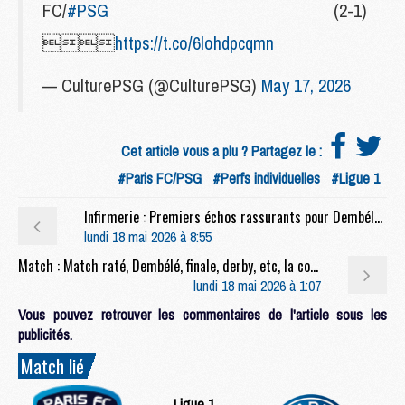
FC/
#PSG
(2-1)

https://t.co/6lohdpcqmn
— CulturePSG (@CulturePSG)
May 17, 2026
Cet article vous a plu ? Partagez le :
#Paris FC/PSG
#Perfs individuelles
#Ligue 1
Infirmerie : Premiers échos rassurants pour Dembélé en vue de PSG/Arsenal
lundi 18 mai 2026 à 8:55
Match : Match raté, Dembélé, finale, derby, etc, la conf' complète de Luis Enrique après Paris FC/PSG (2-1)
lundi 18 mai 2026 à 1:07
Vous pouvez retrouver les commentaires de l'article sous les
publicités.
Match lié
Ligue 1