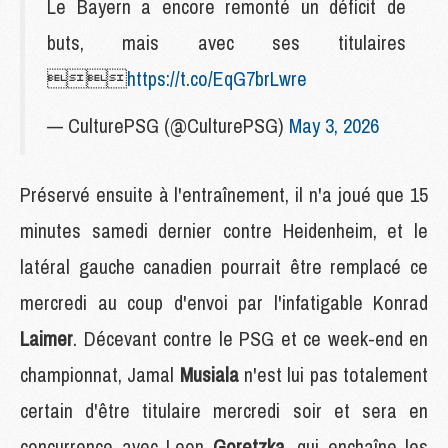
Le Bayern a encore remonté un déficit de
buts, mais avec ses titulaires

https://t.co/EqG7brLwre
— CulturePSG (@CulturePSG)
May 3, 2026
Préservé ensuite à l'entraînement, il n'a joué que 15
minutes samedi dernier contre Heidenheim, et le
latéral gauche canadien pourrait être remplacé ce
mercredi au coup d'envoi par l'infatigable Konrad
Laimer
. Décevant contre le PSG et ce week-end en
championnat, Jamal
Musiala
n'est lui pas totalement
certain d'être titulaire mercredi soir et sera en
concurrence avec Leon
Goretzka
, qui enchaîne les