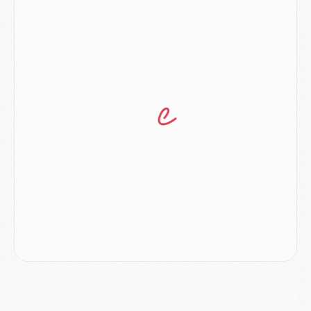
Europe
- Les chapeaux provisoires de la Ligue des champions 2026/27
Podcast
- Podcast CulturePSG : Akliouche présenté par un fan de Monaco
Club
- Le PSG dévoile sa première collection d'entraînement pour 2026/2027
Discipline
- Un arbitre inattendu, mais porte-bonheur pour Lens/PSG
Match
- Majorque/PSG, sur quelle chaine et à quelle heure regarder le match ?
Mercato
- Le plan du PSG pour Suzuki et Chevalier se précise
Mercato
- L'Ajax refuse la première offre du PSG pour Godts
Mercato
- Le PSG veut accélérer, Ferran Torres temporise
Mercato
- Liverpool encore très loin du compte pour Barcola
LUNDI 03 AOÛT
Match
- Podcast CulturePSG : Mercato (Godts, Suzuki, Akliouche, Barcola, etc)
Mercato
- L'Ajax attend bien plus de 45M pour Mika Godts
Club
- Quatre retours importants dans le groupe du PSG, et un plus discret
Mercato
- Ayari file en Ligue 2
Club
- Le PSG s'associe avec un géant de la tech
Mercato
- Vu d'Italie, le transfert de Suzuki au PSG est bien engagé
Mercato
- Ferran Torres ne serait pas à vendre, mais...
Europe
- Gros coup dur pour Aston Villa avant de croiser le PSG