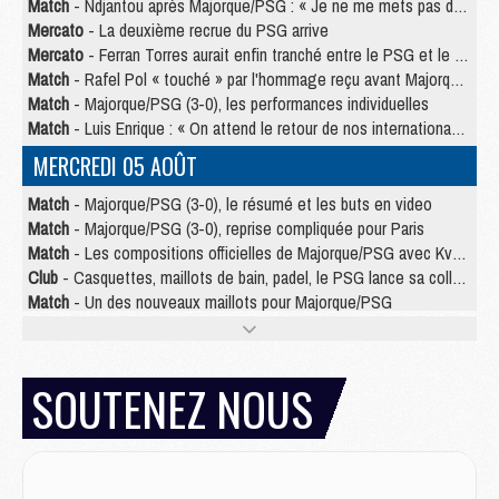
Match
- Ndjantou après Majorque/PSG : « Je ne me mets pas de plafond »
Mercato
- La deuxième recrue du PSG arrive
Mercato
- Ferran Torres aurait enfin tranché entre le PSG et le Barça
Match
- Rafel Pol « touché » par l'hommage reçu avant Majorque/PSG
Match
- Majorque/PSG (3-0), les performances individuelles
Match
- Luis Enrique : « On attend le retour de nos internationaux »
MERCREDI 05 AOÛT
Match
- Majorque/PSG (3-0), le résumé et les buts en video
Match
- Majorque/PSG (3-0), reprise compliquée pour Paris
Match
- Les compositions officielles de Majorque/PSG avec Kvara et de nombreux jeunes
Club
- Casquettes, maillots de bain, padel, le PSG lance sa collection été
Match
- Un des nouveaux maillots pour Majorque/PSG
Mercato
- Le PSG prépare une nouvelle offre pour Suzuki
Mercato
- Le transfert de Ferran Torres au PSG réglé avant le 12 août ?
Match
- Le groupe pour Majorque/PSG avec 11 absents
SOUTENEZ NOUS
Mercato
- Le PSG officialise un quatrième prêt
Mercato
- Liverpool ne veut pas que Barcola au PSG
Match
- Majorque/PSG, quelle compo pour le premier match de la saison 2026/27 ?
MARDI 04 AOÛT