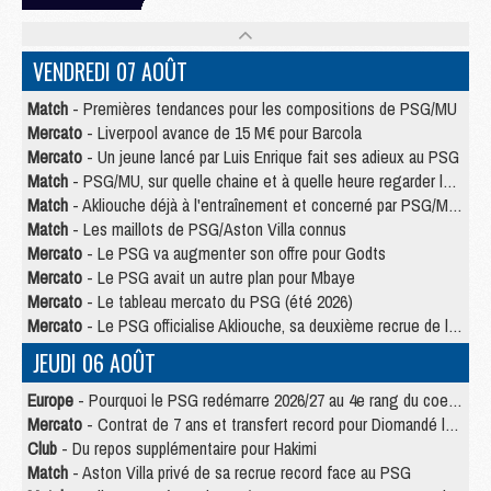
VENDREDI 07 AOÛT
Match
- Premières tendances pour les compositions de PSG/MU
Mercato
- Liverpool avance de 15 M€ pour Barcola
Mercato
- Un jeune lancé par Luis Enrique fait ses adieux au PSG
Match
- PSG/MU, sur quelle chaine et à quelle heure regarder le match ?
Match
- Akliouche déjà à l'entraînement et concerné par PSG/MU ?
Match
- Les maillots de PSG/Aston Villa connus
Mercato
- Le PSG va augmenter son offre pour Godts
Mercato
- Le PSG avait un autre plan pour Mbaye
Mercato
- Le tableau mercato du PSG (été 2026)
Mercato
- Le PSG officialise Akliouche, sa deuxième recrue de l’été
JEUDI 06 AOÛT
Europe
- Pourquoi le PSG redémarre 2026/27 au 4e rang du coefficient UEFA
Mercato
- Contrat de 7 ans et transfert record pour Diomandé loin du PSG
Club
- Du repos supplémentaire pour Hakimi
Match
- Aston Villa privé de sa recrue record face au PSG