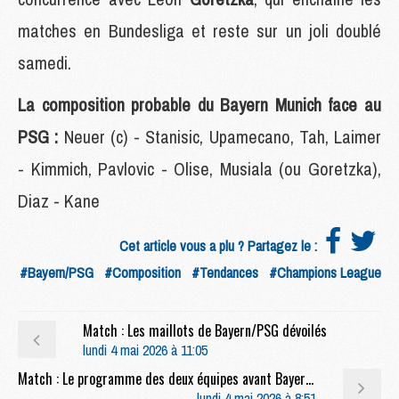
matches en Bundesliga et reste sur un joli doublé
samedi.
La composition probable du Bayern Munich face au
PSG :
Neuer (c) - Stanisic, Upamecano, Tah, Laimer
- Kimmich, Pavlovic - Olise, Musiala (ou Goretzka),
Diaz - Kane
Cet article vous a plu ? Partagez le :
#Bayern/PSG
#Composition
#Tendances
#Champions League
Match : Les maillots de Bayern/PSG dévoilés
lundi 4 mai 2026 à 11:05
Match : Le programme des deux équipes avant Bayern/PSG
lundi 4 mai 2026 à 8:51