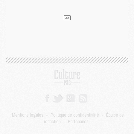
DIMANCHE 02 AOÛT
Mercato
- Le transfert de Kolo Muani à la Juventus est officiel
Mercato
- [MAJ] Le PSG a fait une grosse offre à Parme pour Suzuki
Mercato
- Le PSG a envoyé une première offre pour Mika Godts
Club
- Après Pacho, d'autres retours en vue
Mercato
- Changement de dernière minute pour Kolo Muani
SAMEDI 01 AOÛT
Mercato
- L'agent de Mika Godts confirme un accord avec le PSG
Club
- Quels numéros de maillot pour Akliouche et Digne au PSG ?
Match
- Un hommage prévu lors de Brest/PSG
Mercato
- Le PSG et le Barça ont rendez-vous pour Ferran Torres
Mercato
- Guéla Doué dans les listes du PSG
Mercato
- Le transfert de Mika Godts au PSG en bonne voie
VENDREDI 31 JUILLET
Match
- Un diffuseur annoncé pour les deux premiers matchs amicaux du PSG
Mentions légales
-
Politique de confidentialité
-
Équipe de
Mercato
- Le transfert d'Akliouche au PSG bouclé, le montant se précise
rédaction
-
Partenaires
Club
- Un retour majeur dans le groupe du PSG
Club
- [MAJ] Ndjantou et deux jeunes du PSG annoncés dans un tournoi U21