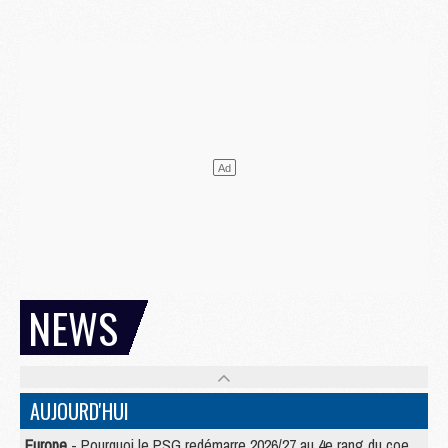
NEWS
AUJOURD'HUI
Europe
- Pourquoi le PSG redémarre 2026/27 au 4e rang du coefficient UEFA