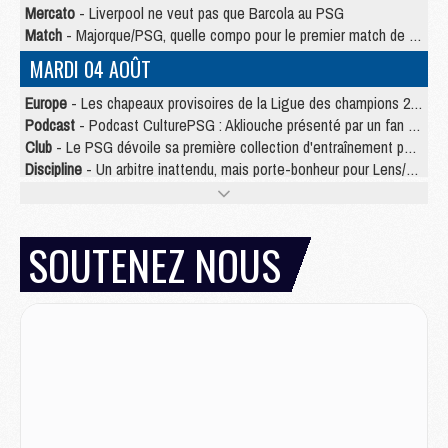
Mercato
- Liverpool ne veut pas que Barcola au PSG
Match
- Majorque/PSG, quelle compo pour le premier match de la saison 2026/27 ?
MARDI 04 AOÛT
Europe
- Les chapeaux provisoires de la Ligue des champions 2026/27
Podcast
- Podcast CulturePSG : Akliouche présenté par un fan de Monaco
Club
- Le PSG dévoile sa première collection d'entraînement pour 2026/2027
Discipline
- Un arbitre inattendu, mais porte-bonheur pour Lens/PSG
Match
- Majorque/PSG, sur quelle chaine et à quelle heure regarder le match ?
Mercato
- Le plan du PSG pour Suzuki et Chevalier se précise
Mercato
- Le tableau mercato du PSG (été 2026)
SOUTENEZ NOUS
Mercato
- L'Ajax refuse la première offre du PSG pour Godts
Mercato
- Le PSG veut accélérer, Ferran Torres temporise
Mercato
- Liverpool encore très loin du compte pour Barcola
LUNDI 03 AOÛT
Match
- Podcast CulturePSG : Mercato (Godts, Suzuki, Akliouche, Barcola, etc)
Mercato
- L'Ajax attend bien plus de 45M pour Mika Godts
Club
- Quatre retours importants dans le groupe du PSG, et un plus discret
Mercato
- Ayari file en Ligue 2