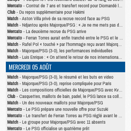
Mercato
- Contrat de 7 ans et transfert record pour Diomandé loin du PSG
Club
- Du repos supplémentaire pour Hakimi
Match
- Aston Villa privé de sa recrue record face au PSG
Match
- Ndjantou après Majorque/PSG : « Je ne me mets pas de plafond »
Mercato
- La deuxième recrue du PSG arrive
Mercato
- Ferran Torres aurait enfin tranché entre le PSG et le Barça
Match
- Rafel Pol « touché » par l'hommage reçu avant Majorque/PSG
Match
- Majorque/PSG (3-0), les performances individuelles
Match
- Luis Enrique : « On attend le retour de nos internationaux »
MERCREDI 05 AOÛT
Match
- Majorque/PSG (3-0), le résumé et les buts en video
Match
- Majorque/PSG (3-0), reprise compliquée pour Paris
Match
- Les compositions officielles de Majorque/PSG avec Kvara et de nombreux jeunes
Club
- Casquettes, maillots de bain, padel, le PSG lance sa collection été
Match
- Un des nouveaux maillots pour Majorque/PSG
Mercato
- Le PSG prépare une nouvelle offre pour Suzuki
Mercato
- Le transfert de Ferran Torres au PSG réglé avant le 12 août ?
Match
- Le groupe pour Majorque/PSG avec 11 absents
Mercato
- Le PSG officialise un quatrième prêt