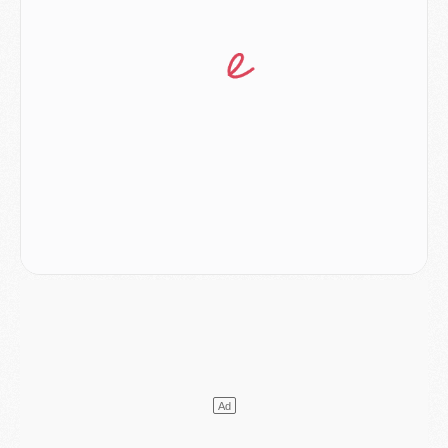
Club
- Le PSG s'associe avec un géant de la tech
Mercato
- Vu d'Italie, le transfert de Suzuki au PSG est bien engagé
Mercato
- Ferran Torres ne serait pas à vendre, mais...
Europe
- Gros coup dur pour Aston Villa avant de croiser le PSG
DIMANCHE 02 AOÛT
Mercato
- Le transfert de Kolo Muani à la Juventus est officiel
Mercato
- [MAJ] Le PSG a fait une grosse offre à Parme pour Suzuki
Mercato
- Le PSG a envoyé une première offre pour Mika Godts
Club
- Après Pacho, d'autres retours en vue
Mercato
- Changement de dernière minute pour Kolo Muani
SAMEDI 01 AOÛT
Mercato
- L'agent de Mika Godts confirme un accord avec le PSG
Club
- Quels numéros de maillot pour Akliouche et Digne au PSG ?
Match
- Un hommage prévu lors de Brest/PSG
Mercato
- Le PSG et le Barça ont rendez-vous pour Ferran Torres
Mercato
- Guéla Doué dans les listes du PSG
Mercato
- Le transfert de Mika Godts au PSG en bonne voie
VENDREDI 31 JUILLET