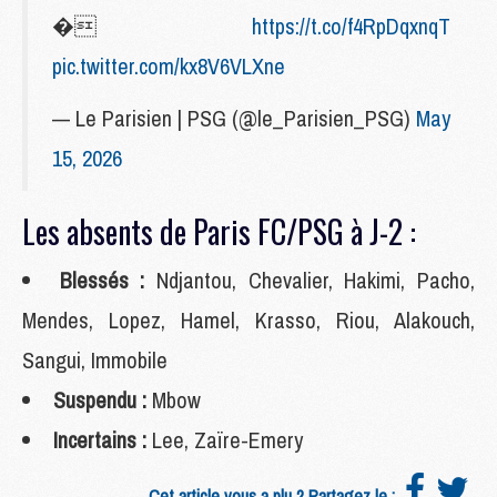
�
https://t.co/f4RpDqxnqT
pic.twitter.com/kx8V6VLXne
— Le Parisien | PSG (@le_Parisien_PSG)
May
15, 2026
Les absents de Paris FC/PSG à J-2 :
Blessés :
Ndjantou, Chevalier, Hakimi, Pacho,
Mendes, Lopez, Hamel, Krasso, Riou, Alakouch,
Sangui, Immobile
Suspendu :
Mbow
Incertains :
Lee, Zaïre-Emery
Cet article vous a plu ? Partagez le :