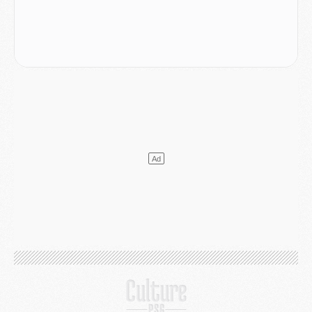
Europe
- Les chapeaux provisoires de la Ligue des champions 2026/27
Podcast
- Podcast CulturePSG : Akliouche présenté par un fan de Monaco
Club
- Le PSG dévoile sa première collection d'entraînement pour 2026/2027
Discipline
- Un arbitre inattendu, mais porte-bonheur pour Lens/PSG
Match
- Majorque/PSG, sur quelle chaine et à quelle heure regarder le match ?
Mercato
- Le plan du PSG pour Suzuki et Chevalier se précise
Mercato
- L'Ajax refuse la première offre du PSG pour Godts
Mercato
- Le PSG veut accélérer, Ferran Torres temporise
Mercato
- Liverpool encore très loin du compte pour Barcola
LUNDI 03 AOÛT
Match
- Podcast CulturePSG : Mercato (Godts, Suzuki, Akliouche, Barcola, etc)
Mercato
- L'Ajax attend bien plus de 45M pour Mika Godts
Club
- Quatre retours importants dans le groupe du PSG, et un plus discret
Mercato
- Ayari file en Ligue 2
Club
- Le PSG s'associe avec un géant de la tech
Mercato
- Vu d'Italie, le transfert de Suzuki au PSG est bien engagé
Mercato
- Ferran Torres ne serait pas à vendre, mais...
Europe
- Gros coup dur pour Aston Villa avant de croiser le PSG
DIMANCHE 02 AOÛT