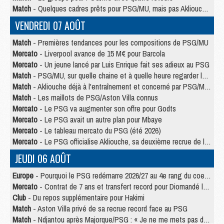
Match
- Quelques cadres prêts pour PSG/MU, mais pas Akliouche ?
VENDREDI 07 AOÛT
Match
- Premières tendances pour les compositions de PSG/MU
Mercato
- Liverpool avance de 15 M€ pour Barcola
Mercato
- Un jeune lancé par Luis Enrique fait ses adieux au PSG
Match
- PSG/MU, sur quelle chaine et à quelle heure regarder le match ?
Match
- Akliouche déjà à l'entraînement et concerné par PSG/MU ?
Match
- Les maillots de PSG/Aston Villa connus
Mercato
- Le PSG va augmenter son offre pour Godts
Mercato
- Le PSG avait un autre plan pour Mbaye
Mercato
- Le tableau mercato du PSG (été 2026)
Mercato
- Le PSG officialise Akliouche, sa deuxième recrue de l’été
JEUDI 06 AOÛT
Europe
- Pourquoi le PSG redémarre 2026/27 au 4e rang du coefficient UEFA
Mercato
- Contrat de 7 ans et transfert record pour Diomandé loin du PSG
Club
- Du repos supplémentaire pour Hakimi
Match
- Aston Villa privé de sa recrue record face au PSG
Match
- Ndjantou après Majorque/PSG : « Je ne me mets pas de plafond »