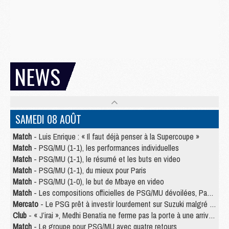
NEWS
SAMEDI 08 AOÛT
Match
- Luis Enrique : « Il faut déjà penser à la Supercoupe »
Match
- PSG/MU (1-1), les performances individuelles
Match
- PSG/MU (1-1), le résumé et les buts en video
Match
- PSG/MU (1-1), du mieux pour Paris
Match
- PSG/MU (1-0), le but de Mbaye en video
Match
- Les compositions officielles de PSG/MU dévoilées, Pacho titulaire
Mercato
- Le PSG prêt à investir lourdement sur Suzuki malgré Safonov et Chevalier
Club
- « J’irai », Medhi Benatia ne ferme pas la porte à une arrivée au PSG
Match
- Le groupe pour PSG/MU avec quatre retours