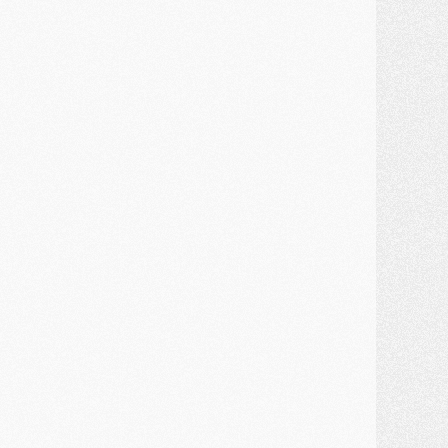
MERCREDI 29 JUILLET
ercato
- Ferran Torres priorité du PSG, mais ouvert à tout
ercato
- Première offre de Liverpool en approche pour Barcola
ercato
- Le montant du transfert de Kolo Muani se précise, la formule aussi
ercato
- Kolo Muani attendu en Italie, son transfert débloqué
ercato
- Monaco a encore repoussé une offre du PSG pour Akliouche
ercato
- Liverpool presque d'accord avec Barcola, le PSG pas du tout
ercato
- Moment décisif pour le transfert de Kolo Muani
MARDI 28 JUILLET
ercato
- Des intermédiaires ont tenté de relancer Diomande au PSG
lub
- Au moins neuf jeunes conviés à l'entraînement des pros
ercato
- Une partie du communiqué du PSG sur Diomande expliquée
ercato
- Barcola futur plus gros transfert de l'été ?
ormation
- Retour sur la saison des U17 du PSG en 7 chiffres clés
lub
- Le PSG connaît ses premiers matches de septembre
ercato
- Un troisième prêt bouclé par le PSG
LUNDI 27 JUILLET