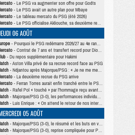
ercato
- Le PSG va augmenter son offre pour Godts
ercato
- Le PSG avait un autre plan pour Mbaye
ercato
- Le tableau mercato du PSG (été 2026)
ercato
- Le PSG officialise Akliouche, sa deuxième recrue de l’été
JEUDI 06 AOÛT
urope
- Pourquoi le PSG redémarre 2026/27 au 4e rang du coefficient UEFA
ercato
- Contrat de 7 ans et transfert record pour Diomandé loin du PSG
lub
- Du repos supplémentaire pour Hakimi
atch
- Aston Villa privé de sa recrue record face au PSG
atch
- Ndjantou après Majorque/PSG : « Je ne me mets pas de plafond »
ercato
- La deuxième recrue du PSG arrive
ercato
- Ferran Torres aurait enfin tranché entre le PSG et le Barça
atch
- Rafel Pol « touché » par l'hommage reçu avant Majorque/PSG
atch
- Majorque/PSG (3-0), les performances individuelles
atch
- Luis Enrique : « On attend le retour de nos internationaux »
MERCREDI 05 AOÛT
atch
- Majorque/PSG (3-0), le résumé et les buts en video
atch
- Majorque/PSG (3-0), reprise compliquée pour Paris