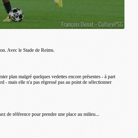
M
M
M
M
M
M
M
M
C
M
M
F
C
M