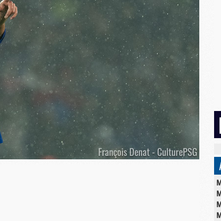
M
M
M
M