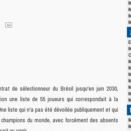
M
M
M
M
E
M
C
M
M
M
M
M
rat de sélectionneur du Brésil jusqu'en juin 2030,
M
tion une liste de 55 joueurs qui correspondait à la
M
e liste qui n'a pas été dévoilée publiquement et qui
s champions du monde, avec forcément des absents
M
M
ait vu venir.