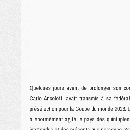
Quelques jours avant de prolonger son cont
Carlo Ancelotti avait transmis à sa fédéra
présélection pour la Coupe du monde 2026. Un
a énormément agité le pays des quintuple
inattendus et des présents que personne n'av