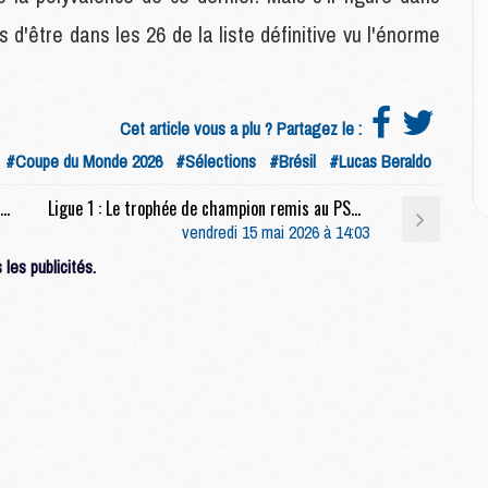
 d'être dans les 26 de la liste définitive vu l'énorme
M
M
C
M
Cet article vous a plu ? Partagez le :
C
#Coupe du Monde 2026
#Sélections
#Brésil
#Lucas Beraldo
M
M
Match : 12 absents en vue pour Paris FC/PSG, mais des retours attendus
Ligue 1 : Le trophée de champion remis au PSG avant son dernier match ?
E
vendredi 15 mai 2026 à 14:03
les publicités.
M
M
M
C
M
M
C