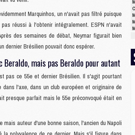
M
C
évidemment Marquinhos, un n'avait pas filtré puisque
M
M
 pas réussi à l'obtenir intégralement. ESPN n'avait
M
près des semaines de débat, Neymar figurait bien
M
M
n dernier Brésilien pouvait donc espérer.
M
M
Beraldo, mais pas Beraldo pour autant
 pas ce 55e et dernier Brésilien. Il s'agit pourtant
E
P
 dans l'axe, dans un club européen et originaire de
C
D
ait presque parfait mais le 55e préconvoqué était en
M
M
M
M
e mais auteur d'une bonne saison, l'ancien du Napoli
M
é la polyvalence de ce dernier. Mais s'il figure dans