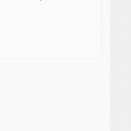
LUNDI 03 AOÛT
atch
- Podcast CulturePSG : Mercato (Godts, Suzuki, Akliouche, Barcola, etc)
ercato
- L'Ajax attend bien plus de 45M pour Mika Godts
lub
- Quatre retours importants dans le groupe du PSG, et un plus discret
ercato
- Ayari file en Ligue 2
lub
- Le PSG s'associe avec un géant de la tech
ercato
- Vu d'Italie, le transfert de Suzuki au PSG est bien engagé
ercato
- Ferran Torres ne serait pas à vendre, mais...
urope
- Gros coup dur pour Aston Villa avant de croiser le PSG
DIMANCHE 02 AOÛT
ercato
- Le transfert de Kolo Muani à la Juventus est officiel
ercato
- [MAJ] Le PSG a fait une grosse offre à Parme pour Suzuki
ercato
- Le PSG a envoyé une première offre pour Mika Godts
lub
- Après Pacho, d'autres retours en vue
ercato
- Changement de dernière minute pour Kolo Muani
SAMEDI 01 AOÛT
ercato
- L'agent de Mika Godts confirme un accord avec le PSG
lub
- Quels numéros de maillot pour Akliouche et Digne au PSG ?