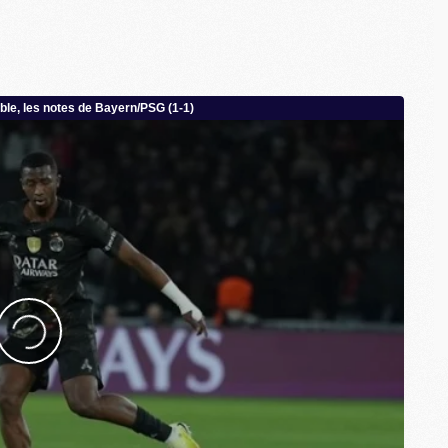
M
M
M
M
M
M
C
C
M
S
M
C
M
C
M
M