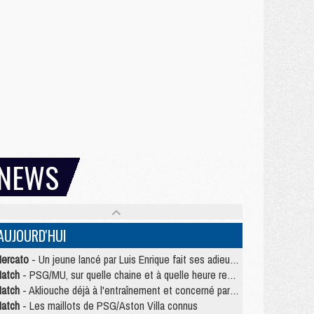
NEWS
AUJOURD'HUI
ercato
- Un jeune lancé par Luis Enrique fait ses adieux au PSG
atch
- PSG/MU, sur quelle chaine et à quelle heure regarder le match ?
atch
- Akliouche déjà à l'entraînement et concerné par PSG/MU ?
atch
- Les maillots de PSG/Aston Villa connus