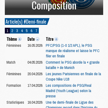
Composition
Article(s) #Demi-finale
1
2
3
4
5
6
7
Thème
Date
Titre
Féminines
16.05.2026
PFC/PSG (1-0 1/2 APL), le PSG
manque de réalisme et laisse le PFC
filer en finale
Match
04.05.2026
Comment le PSG aborde la « grande
bataille » de Munich
Féminines
20.04.2026
Les jeunes Parisiennes en finale de la
Coupe Nike U18
Formation
17.04.2026
Les compositions de PSG/Real
Madrid (Youth League) selon la
presse
Statistiques
16.04.2026
Une 6e demi-finale de Ligue des
Champions record dans l'histoire du