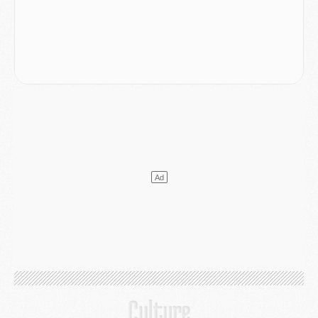
SAMEDI 01 AOÛT
Mercato
- L'agent de Mika Godts confirme un accord avec le PSG
Club
- Quels numéros de maillot pour Akliouche et Digne au PSG ?
Match
- Un hommage prévu lors de Brest/PSG
Mercato
- Le PSG et le Barça ont rendez-vous pour Ferran Torres
Mercato
- Guéla Doué dans les listes du PSG
Mercato
- Le transfert de Mika Godts au PSG en bonne voie
VENDREDI 31 JUILLET
Match
- Un diffuseur annoncé pour les deux premiers matchs amicaux du PSG
Mercato
- Le transfert d'Akliouche au PSG bouclé, le montant se précise
Club
- Un retour majeur dans le groupe du PSG
Club
- [MAJ] Ndjantou et deux jeunes du PSG annoncés dans un tournoi U21
Mercato
- L'étonnante piste Suzuki confirmée et onéreuse
JEUDI 30 JUILLET
Sélections
- Ancelotti fait le ménage au Brésil mais veut garder Marquinhos
Mercato
- Le statu quo du milieu du PSG se précise
Club
- Le PSG plutôt que la FIFA pour Al-Khelaïfi, poussé par l'UEFA ?