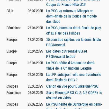
Coupe de France Nike U18
Club
06.07.2025
Le PSG va retrouver Mbappé en
demi-finale de la Coupe du monde
des clubs
Féminines
27.04.2025
Le PSG jouera sa demi-finale de play-
off au Parc des Princes
Europe
19.04.2025
15 pensées rapides sur la demi-finale
PSG/Arsenal
Europe
16.04.2025
Les dates d'Arsenal/PSG et
PSG/Arsenal fixées
Europe
16.04.2025
Le PSG hérite d'Arsenal en demi-
finale de la Champions League
Europe
28.03.2025
La LFP anticipe-t-elle une éventuelle
demi-finale du PSG ?
Coupes
19.03.2025
Carton en vue pour Dunkerque/PSG
Féminines
09.03.2025
Saint-Etienne/PSG (1-2, 1/2 CDFF), le
résumé en vidéo
Coupes
27.02.2025
Le PSG hérite de Dunkerque en demi-