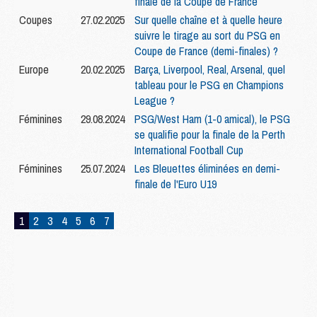
finale de la Coupe de France
Coupes
27.02.2025
Sur quelle chaîne et à quelle heure
suivre le tirage au sort du PSG en
Coupe de France (demi-finales) ?
Europe
20.02.2025
Barça, Liverpool, Real, Arsenal, quel
tableau pour le PSG en Champions
League ?
Féminines
29.08.2024
PSG/West Ham (1-0 amical), le PSG
se qualifie pour la finale de la Perth
International Football Cup
Féminines
25.07.2024
Les Bleuettes éliminées en demi-
finale de l'Euro U19
1
2
3
4
5
6
7