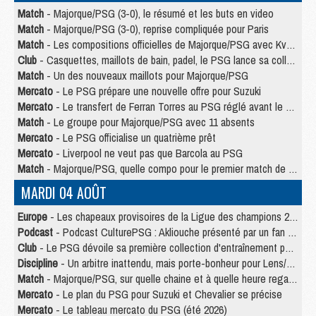
Match
- Majorque/PSG (3-0), le résumé et les buts en video
Match
- Majorque/PSG (3-0), reprise compliquée pour Paris
Match
- Les compositions officielles de Majorque/PSG avec Kvara et de nombreux jeunes
Club
- Casquettes, maillots de bain, padel, le PSG lance sa collection été
Match
- Un des nouveaux maillots pour Majorque/PSG
Mercato
- Le PSG prépare une nouvelle offre pour Suzuki
Mercato
- Le transfert de Ferran Torres au PSG réglé avant le 12 août ?
Match
- Le groupe pour Majorque/PSG avec 11 absents
Mercato
- Le PSG officialise un quatrième prêt
Mercato
- Liverpool ne veut pas que Barcola au PSG
Match
- Majorque/PSG, quelle compo pour le premier match de la saison 2026/27 ?
MARDI 04 AOÛT
Europe
- Les chapeaux provisoires de la Ligue des champions 2026/27
Podcast
- Podcast CulturePSG : Akliouche présenté par un fan de Monaco
Club
- Le PSG dévoile sa première collection d'entraînement pour 2026/2027
Discipline
- Un arbitre inattendu, mais porte-bonheur pour Lens/PSG
Match
- Majorque/PSG, sur quelle chaine et à quelle heure regarder le match ?
Mercato
- Le plan du PSG pour Suzuki et Chevalier se précise
Mercato
- Le tableau mercato du PSG (été 2026)