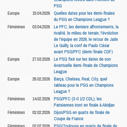
PSG
Europe
15.04.2026
Quelles dates pour les demi-finales
du PSG en Champions League ?
Féminines
03.04.2026
Le PFC, les derniers affrontements, la
rivalité, le milieu de terrain, l'évolution
de l'équipe en 2026, le retour de Jade
Le Guilly, la conf de Paulo César
avant PSG/PFC (demi-finale CDF)
Europe
27.03.2026
Le PSG fixé sur les dates de son
éventuelle demi-finale de Champions
League
Europe
26.02.2026
Barça, Chelsea, Real, City, quel
tableau pour le PSG en Champions
League ?
Féminines
14.02.2026
PSG/PFC (3-0 1/2 CDL), les
Parisiennes iront en finale à Abidjan
Féminines
02.02.2026
Dijon/PSG en quarts de finale de
Coupe de France
Féminines
02.02.2026
PSG/Toulouse en quarts de finale de