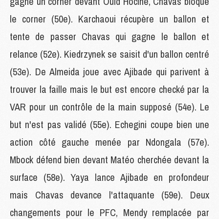
gagne un corner devant Ould Hocine, Chavas bloque
le corner (50e). Karchaoui récupère un ballon et
tente de passer Chavas qui gagne le ballon et
relance (52e). Kiedrzynek se saisit d'un ballon centré
(53e). De Almeida joue avec Ajibade qui parivent à
trouver la faille mais le but est encore checké par la
VAR pour un contrôle de la main supposé (54e). Le
but n'est pas validé (55e). Echegini coupe bien une
action côté gauche menée par Ndongala (57e).
Mbock défend bien devant Matéo cherchée devant la
surface (58e). Yaya lance Ajibade en profondeur
mais Chavas devance l'attaquante (59e). Deux
changements pour le PFC, Mendy remplacée par