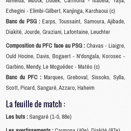
Almeida, Mbock, Dudek, Carmona - Isabela, Yaya,
Echegini - Elimbi-Gilbert, Kanjinga, Karchaoui (c)
Banc du PSG :
Earps, Toussaint, Samoura, Ajibade,
Diakité, Jourde, Graziani, Lafontaine, Leuchter
Composition du PFC face au PSG :
Chavas - Liaigre,
Ould Hocine, Davis, Bogaert - N'dongala, Korosec -
Garbino, Mendy, Le Moguédec - Matéo (c)
Banc du PFC :
Marques, Greboval, Sissoko, Sylla,
Scott, Picard, Sangaré, Azzaro, Haheim
La feuille de match :
Les buts :
Sangaré (1-0, 88e)
Les avertissements :
Carmona (40e), Diakité (87e)