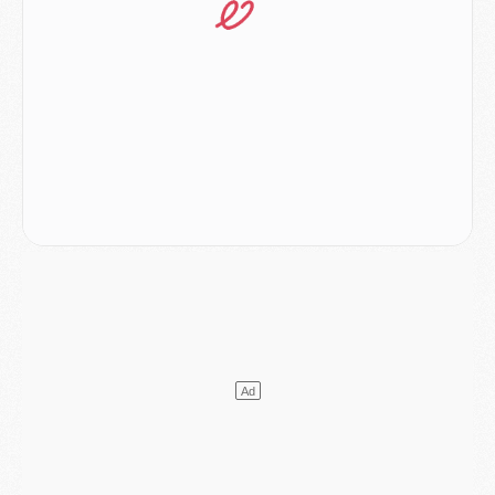
Mercato
- Ferran Torres ne serait pas à vendre, mais...
Europe
- Gros coup dur pour Aston Villa avant de croiser le PSG
DIMANCHE 02 AOÛT
Mercato
- Le transfert de Kolo Muani à la Juventus est officiel
Mercato
- [MAJ] Le PSG a fait une grosse offre à Parme pour Suzuki
Mercato
- Le PSG a envoyé une première offre pour Mika Godts
Club
- Après Pacho, d'autres retours en vue
Mercato
- Changement de dernière minute pour Kolo Muani
SAMEDI 01 AOÛT
Mercato
- L'agent de Mika Godts confirme un accord avec le PSG
Club
- Quels numéros de maillot pour Akliouche et Digne au PSG ?
Match
- Un hommage prévu lors de Brest/PSG
Mercato
- Le PSG et le Barça ont rendez-vous pour Ferran Torres
Mercato
- Guéla Doué dans les listes du PSG
Mercato
- Le transfert de Mika Godts au PSG en bonne voie
VENDREDI 31 JUILLET
Match
- Un diffuseur annoncé pour les deux premiers matchs amicaux du PSG
Mercato
- Le transfert d'Akliouche au PSG bouclé, le montant se précise