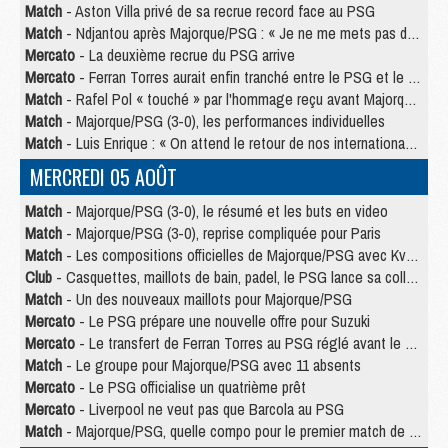
Match
- Aston Villa privé de sa recrue record face au PSG
Match
- Ndjantou après Majorque/PSG : « Je ne me mets pas de plafond »
Mercato
- La deuxième recrue du PSG arrive
Mercato
- Ferran Torres aurait enfin tranché entre le PSG et le Barça
Match
- Rafel Pol « touché » par l'hommage reçu avant Majorque/PSG
Match
- Majorque/PSG (3-0), les performances individuelles
Match
- Luis Enrique : « On attend le retour de nos internationaux »
MERCREDI 05 AOÛT
Match
- Majorque/PSG (3-0), le résumé et les buts en video
Match
- Majorque/PSG (3-0), reprise compliquée pour Paris
Match
- Les compositions officielles de Majorque/PSG avec Kvara et de nombreux jeunes
Club
- Casquettes, maillots de bain, padel, le PSG lance sa collection été
Match
- Un des nouveaux maillots pour Majorque/PSG
Mercato
- Le PSG prépare une nouvelle offre pour Suzuki
Mercato
- Le transfert de Ferran Torres au PSG réglé avant le 12 août ?
Match
- Le groupe pour Majorque/PSG avec 11 absents
Mercato
- Le PSG officialise un quatrième prêt
Mercato
- Liverpool ne veut pas que Barcola au PSG
Match
- Majorque/PSG, quelle compo pour le premier match de la saison 2026/27 ?