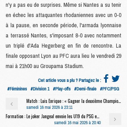
n'y a pas eu de surprises. Même si Nantes a su tenir
en échec les attaquantes rhodaniennes avec un 0-0
à la pause, en seconde période, l'armada lyonnaise
a terrassé Nantes, s'imposant 8-0 avec notamment
un triplé d'Ada Hegerberg en fin de rencontre. La
finale opposant Lyon au PFC aura lieu le vendredi 29
mai à 21h00 au Groupama Stadium.
Cet article vous a plu ? Partagez le :
#Féminines
#Division 1
#Play-offs
#Demi-finale
#PFC/PSG
Match : Luis Enrique : « Gagner la deuxième Champions League, c'est ça, marquer l'histoire »
samedi 16 mai 2026 à 23:11
Formation : Le joker Jangeal envoie les U19 du PSG en demi-finale
samedi 16 mai 2026 à 20:40