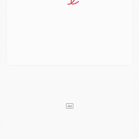
Mercato
- Le PSG veut accélérer, Ferran Torres temporise
Mercato
- Liverpool encore très loin du compte pour Barcola
LUNDI 03 AOÛT
Match
- Podcast CulturePSG : Mercato (Godts, Suzuki, Akliouche, Barcola, etc)
Mercato
- L'Ajax attend bien plus de 45M pour Mika Godts
Club
- Quatre retours importants dans le groupe du PSG, et un plus discret
Mercato
- Ayari file en Ligue 2
Club
- Le PSG s'associe avec un géant de la tech
Mercato
- Vu d'Italie, le transfert de Suzuki au PSG est bien engagé
Mercato
- Ferran Torres ne serait pas à vendre, mais...
Europe
- Gros coup dur pour Aston Villa avant de croiser le PSG
DIMANCHE 02 AOÛT
Mercato
- Le transfert de Kolo Muani à la Juventus est officiel
Mercato
- [MAJ] Le PSG a fait une grosse offre à Parme pour Suzuki
Mercato
- Le PSG a envoyé une première offre pour Mika Godts
Club
- Après Pacho, d'autres retours en vue
Mercato
- Changement de dernière minute pour Kolo Muani
SAMEDI 01 AOÛT