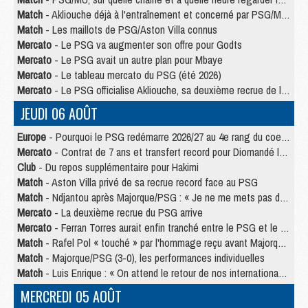
Match
- Akliouche déjà à l'entraînement et concerné par PSG/MU ?
Match
- Les maillots de PSG/Aston Villa connus
Mercato
- Le PSG va augmenter son offre pour Godts
Mercato
- Le PSG avait un autre plan pour Mbaye
Mercato
- Le tableau mercato du PSG (été 2026)
Mercato
- Le PSG officialise Akliouche, sa deuxième recrue de l’été
JEUDI 06 AOÛT
Europe
- Pourquoi le PSG redémarre 2026/27 au 4e rang du coefficient UEFA
Mercato
- Contrat de 7 ans et transfert record pour Diomandé loin du PSG
Club
- Du repos supplémentaire pour Hakimi
Match
- Aston Villa privé de sa recrue record face au PSG
Match
- Ndjantou après Majorque/PSG : « Je ne me mets pas de plafond »
Mercato
- La deuxième recrue du PSG arrive
Mercato
- Ferran Torres aurait enfin tranché entre le PSG et le Barça
Match
- Rafel Pol « touché » par l'hommage reçu avant Majorque/PSG
Match
- Majorque/PSG (3-0), les performances individuelles
Match
- Luis Enrique : « On attend le retour de nos internationaux »
MERCREDI 05 AOÛT