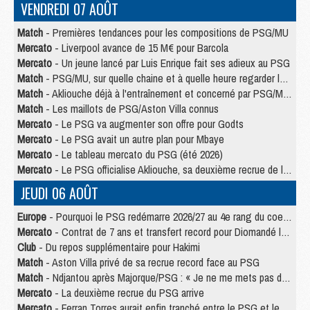
VENDREDI 07 AOÛT
Match
- Premières tendances pour les compositions de PSG/MU
Mercato
- Liverpool avance de 15 M€ pour Barcola
Mercato
- Un jeune lancé par Luis Enrique fait ses adieux au PSG
Match
- PSG/MU, sur quelle chaine et à quelle heure regarder le match ?
Match
- Akliouche déjà à l'entraînement et concerné par PSG/MU ?
Match
- Les maillots de PSG/Aston Villa connus
Mercato
- Le PSG va augmenter son offre pour Godts
Mercato
- Le PSG avait un autre plan pour Mbaye
Mercato
- Le tableau mercato du PSG (été 2026)
Mercato
- Le PSG officialise Akliouche, sa deuxième recrue de l’été
JEUDI 06 AOÛT
Europe
- Pourquoi le PSG redémarre 2026/27 au 4e rang du coefficient UEFA
Mercato
- Contrat de 7 ans et transfert record pour Diomandé loin du PSG
Club
- Du repos supplémentaire pour Hakimi
Match
- Aston Villa privé de sa recrue record face au PSG
Match
- Ndjantou après Majorque/PSG : « Je ne me mets pas de plafond »
Mercato
- La deuxième recrue du PSG arrive
Mercato
- Ferran Torres aurait enfin tranché entre le PSG et le Barça