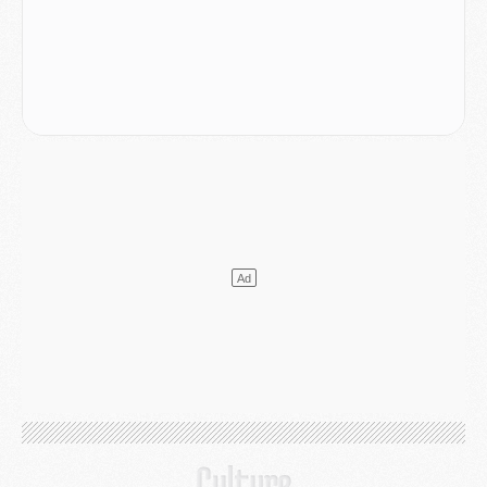
Club
- Le PSG dévoile sa première collection d'entraînement pour 2026/2027
Discipline
- Un arbitre inattendu, mais porte-bonheur pour Lens/PSG
Match
- Majorque/PSG, sur quelle chaine et à quelle heure regarder le match ?
Mercato
- Le plan du PSG pour Suzuki et Chevalier se précise
Mercato
- L'Ajax refuse la première offre du PSG pour Godts
Mercato
- Le PSG veut accélérer, Ferran Torres temporise
Mercato
- Liverpool encore très loin du compte pour Barcola
LUNDI 03 AOÛT
Match
- Podcast CulturePSG : Mercato (Godts, Suzuki, Akliouche, Barcola, etc)
Mercato
- L'Ajax attend bien plus de 45M pour Mika Godts
Club
- Quatre retours importants dans le groupe du PSG, et un plus discret
Mercato
- Ayari file en Ligue 2
Club
- Le PSG s'associe avec un géant de la tech
Mercato
- Vu d'Italie, le transfert de Suzuki au PSG est bien engagé
Mercato
- Ferran Torres ne serait pas à vendre, mais...
Europe
- Gros coup dur pour Aston Villa avant de croiser le PSG
DIMANCHE 02 AOÛT
Mercato
- Le transfert de Kolo Muani à la Juventus est officiel