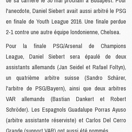
de sa carrière le 30 mai prochain à Budapest. Pour
l'anecdote, Daniel Siebert avait aussi arbitré le PSG
en finale de Youth League 2016. Une finale perdue
2-1 contre une autre équipe londonienne, Chelsea.
Pour la finale PSG/Arsenal de Champions
League, Daniel Siebert sera épaulé de deux
assistants allemands (Jan Seidel et Rafael Foltyn),
un quatrième arbitre suisse (Sandro Schärer,
l'arbitre de PSG/Bayern), ainsi que deux arbitres
VAR allemands (Bastian Dankert et Robert
Schröder). Les Espagnols Guadalupe Porras Ayuso
(arbitre assistante réserviste) et Carlos Del Cerro
Grande (support VAR) ont aussi été nommés.