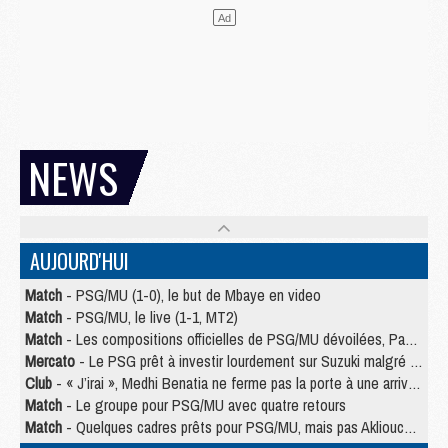
NEWS
AUJOURD'HUI
Match
- PSG/MU (1-0), le but de Mbaye en video
Match
- PSG/MU, le live (1-1, MT2)
Match
- Les compositions officielles de PSG/MU dévoilées, Pacho titulaire
Mercato
- Le PSG prêt à investir lourdement sur Suzuki malgré Safonov et Chevalier
Club
- « J’irai », Medhi Benatia ne ferme pas la porte à une arrivée au PSG
Match
- Le groupe pour PSG/MU avec quatre retours
Match
- Quelques cadres prêts pour PSG/MU, mais pas Akliouche ?