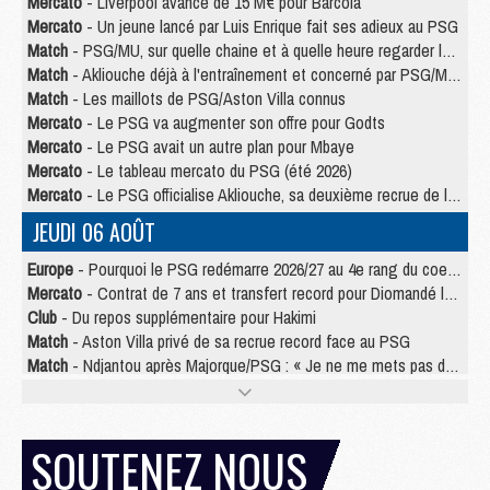
Mercato
- Liverpool avance de 15 M€ pour Barcola
Mercato
- Un jeune lancé par Luis Enrique fait ses adieux au PSG
Match
- PSG/MU, sur quelle chaine et à quelle heure regarder le match ?
Match
- Akliouche déjà à l'entraînement et concerné par PSG/MU ?
Match
- Les maillots de PSG/Aston Villa connus
Mercato
- Le PSG va augmenter son offre pour Godts
Mercato
- Le PSG avait un autre plan pour Mbaye
Mercato
- Le tableau mercato du PSG (été 2026)
Mercato
- Le PSG officialise Akliouche, sa deuxième recrue de l’été
JEUDI 06 AOÛT
Europe
- Pourquoi le PSG redémarre 2026/27 au 4e rang du coefficient UEFA
Mercato
- Contrat de 7 ans et transfert record pour Diomandé loin du PSG
Club
- Du repos supplémentaire pour Hakimi
Match
- Aston Villa privé de sa recrue record face au PSG
Match
- Ndjantou après Majorque/PSG : « Je ne me mets pas de plafond »
Mercato
- La deuxième recrue du PSG arrive
Mercato
- Ferran Torres aurait enfin tranché entre le PSG et le Barça
Match
- Rafel Pol « touché » par l'hommage reçu avant Majorque/PSG
SOUTENEZ NOUS
Match
- Majorque/PSG (3-0), les performances individuelles
Match
- Luis Enrique : « On attend le retour de nos internationaux »