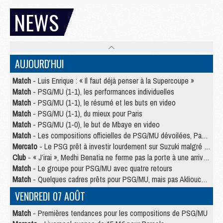
NEWS
AUJOURD'HUI
Match
- Luis Enrique : « Il faut déjà penser à la Supercoupe »
Match
- PSG/MU (1-1), les performances individuelles
Match
- PSG/MU (1-1), le résumé et les buts en video
Match
- PSG/MU (1-1), du mieux pour Paris
Match
- PSG/MU (1-0), le but de Mbaye en video
Match
- Les compositions officielles de PSG/MU dévoilées, Pacho titulaire
Mercato
- Le PSG prêt à investir lourdement sur Suzuki malgré Safonov et Chevalier
Club
- « J’irai », Medhi Benatia ne ferme pas la porte à une arrivée au PSG
Match
- Le groupe pour PSG/MU avec quatre retours
Match
- Quelques cadres prêts pour PSG/MU, mais pas Akliouche ?
VENDREDI 07 AOÛT
Match
- Premières tendances pour les compositions de PSG/MU