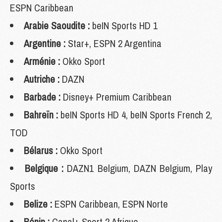
ESPN Caribbean
Arabie Saoudite :
beIN Sports HD 1
Argentine :
Star+, ESPN 2 Argentina
Arménie :
Okko Sport
Autriche :
DAZN
Barbade :
Disney+ Premium Caribbean
Bahreïn :
beIN Sports HD 4, beIN Sports French 2,
TOD
Bélarus :
Okko Sport
Belgique :
DAZN1 Belgium, DAZN Belgium, Play
Sports
Belize :
ESPN Caribbean, ESPN Norte
Bénin :
Canal+ Sport 2 Afrique