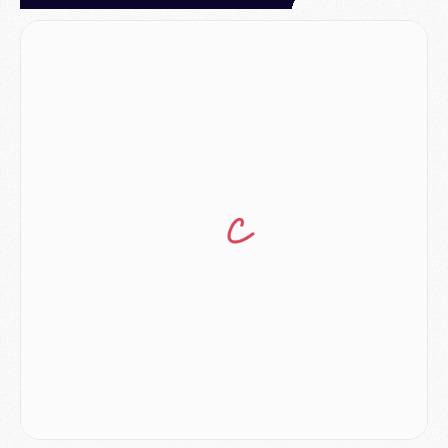
MERCREDI 05 AOÛT
Match
- Majorque/PSG (3-0), le résumé et les buts en video
Match
- Majorque/PSG (3-0), reprise compliquée pour Paris
Match
- Les compositions officielles de Majorque/PSG avec Kvara et de nombreux jeunes
Club
- Casquettes, maillots de bain, padel, le PSG lance sa collection été
Match
- Un des nouveaux maillots pour Majorque/PSG
Mercato
- Le PSG prépare une nouvelle offre pour Suzuki
Mercato
- Le transfert de Ferran Torres au PSG réglé avant le 12 août ?
Match
- Le groupe pour Majorque/PSG avec 11 absents
Mercato
- Le PSG officialise un quatrième prêt
Mercato
- Liverpool ne veut pas que Barcola au PSG
Match
- Majorque/PSG, quelle compo pour le premier match de la saison 2026/27 ?
MARDI 04 AOÛT
Europe
- Les chapeaux provisoires de la Ligue des champions 2026/27
Podcast
- Podcast CulturePSG : Akliouche présenté par un fan de Monaco
Club
- Le PSG dévoile sa première collection d'entraînement pour 2026/2027
Discipline
- Un arbitre inattendu, mais porte-bonheur pour Lens/PSG
Match
- Majorque/PSG, sur quelle chaine et à quelle heure regarder le match ?