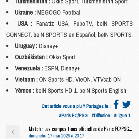
Turkménistan :
Okko Sport, Turkmenistan Sport
Ukraine :
MEGOGO Football
USA :
Fanatiz USA, FuboTV, beIN SPORTS
CONNECT, beIN SPORTS en Español, beIN SPORTS
Uruguay :
Disney+
Ouzbékistan :
Okko Sport
Venezuela :
ESPN, Disney+
Vietnam :
ON Sports HD, VieON, VTVcab ON
Yémen :
beIN Sports HD 1, beIN Sports English
Cet article vous a plu ? Partagez le :
#Paris FC/PSG
#Diffusion
#Ligue 1
Match : Les compositions officielles de Paris FC/PSG dévoilées, Lucea titulaire
dimanche 17 mai 2026 à 20:17