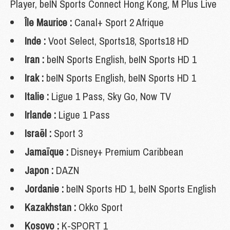
Player, beIN Sports Connect Hong Kong, M Plus Live
Île Maurice :
Canal+ Sport 2 Afrique
Inde :
Voot Select, Sports18, Sports18 HD
Iran :
beIN Sports English, beIN Sports HD 1
Irak :
beIN Sports English, beIN Sports HD 1
Italie :
Ligue 1 Pass, Sky Go, Now TV
Irlande :
Ligue 1 Pass
Israël :
Sport 3
Jamaïque :
Disney+ Premium Caribbean
Japon :
DAZN
Jordanie :
beIN Sports HD 1, beIN Sports English
Kazakhstan :
Okko Sport
Kosovo :
K-SPORT 1