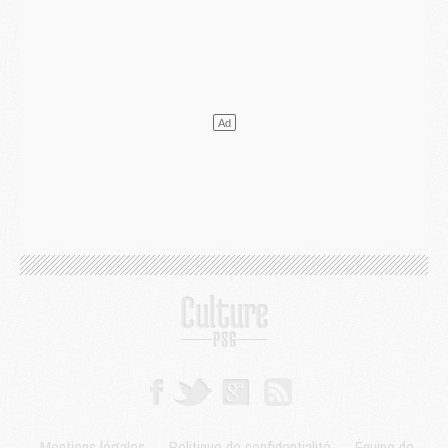
Mercato
- Le plan du PSG pour Suzuki et Chevalier se précise
Mercato
- L'Ajax refuse la première offre du PSG pour Godts
Mercato
- Le PSG veut accélérer, Ferran Torres temporise
Mercato
- Liverpool encore très loin du compte pour Barcola
LUNDI 03 AOÛT
Match
- Podcast CulturePSG : Mercato (Godts, Suzuki, Akliouche, Barcola, etc)
Mercato
- L'Ajax attend bien plus de 45M pour Mika Godts
Club
- Quatre retours importants dans le groupe du PSG, et un plus discret
Mercato
- Ayari file en Ligue 2
Club
- Le PSG s'associe avec un géant de la tech
Mercato
- Vu d'Italie, le transfert de Suzuki au PSG est bien engagé
Mercato
- Ferran Torres ne serait pas à vendre, mais...
Europe
- Gros coup dur pour Aston Villa avant de croiser le PSG
DIMANCHE 02 AOÛT
Mercato
- Le transfert de Kolo Muani à la Juventus est officiel
Mercato
- [MAJ] Le PSG a fait une grosse offre à Parme pour Suzuki
Mercato
- Le PSG a envoyé une première offre pour Mika Godts
Club
- Après Pacho, d'autres retours en vue
Mentions légales
-
Politique de confidentialité
-
Équipe de