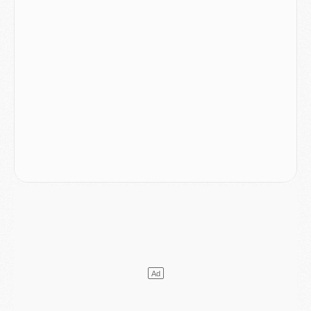
LUNDI 03 AOÛT
Match
- Podcast CulturePSG : Mercato (Godts, Suzuki, Akliouche, Barcola, etc)
Mercato
- L'Ajax attend bien plus de 45M pour Mika Godts
Club
- Quatre retours importants dans le groupe du PSG, et un plus discret
Mercato
- Ayari file en Ligue 2
Club
- Le PSG s'associe avec un géant de la tech
Mercato
- Vu d'Italie, le transfert de Suzuki au PSG est bien engagé
Mercato
- Ferran Torres ne serait pas à vendre, mais...
Europe
- Gros coup dur pour Aston Villa avant de croiser le PSG
DIMANCHE 02 AOÛT
Mercato
- Le transfert de Kolo Muani à la Juventus est officiel
Mercato
- [MAJ] Le PSG a fait une grosse offre à Parme pour Suzuki
Mercato
- Le PSG a envoyé une première offre pour Mika Godts
Club
- Après Pacho, d'autres retours en vue
Mercato
- Changement de dernière minute pour Kolo Muani
SAMEDI 01 AOÛT
Mercato
- L'agent de Mika Godts confirme un accord avec le PSG
Club
- Quels numéros de maillot pour Akliouche et Digne au PSG ?