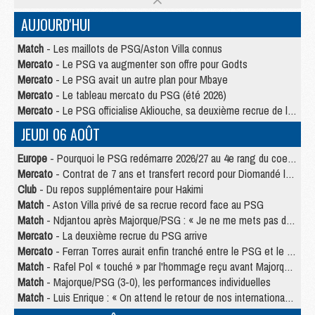
AUJOURD'HUI
Match
- Les maillots de PSG/Aston Villa connus
Mercato
- Le PSG va augmenter son offre pour Godts
Mercato
- Le PSG avait un autre plan pour Mbaye
Mercato
- Le tableau mercato du PSG (été 2026)
Mercato
- Le PSG officialise Akliouche, sa deuxième recrue de l’été
JEUDI 06 AOÛT
Europe
- Pourquoi le PSG redémarre 2026/27 au 4e rang du coefficient UEFA
Mercato
- Contrat de 7 ans et transfert record pour Diomandé loin du PSG
Club
- Du repos supplémentaire pour Hakimi
Match
- Aston Villa privé de sa recrue record face au PSG
Match
- Ndjantou après Majorque/PSG : « Je ne me mets pas de plafond »
Mercato
- La deuxième recrue du PSG arrive
Mercato
- Ferran Torres aurait enfin tranché entre le PSG et le Barça
Match
- Rafel Pol « touché » par l'hommage reçu avant Majorque/PSG
Match
- Majorque/PSG (3-0), les performances individuelles
Match
- Luis Enrique : « On attend le retour de nos internationaux »