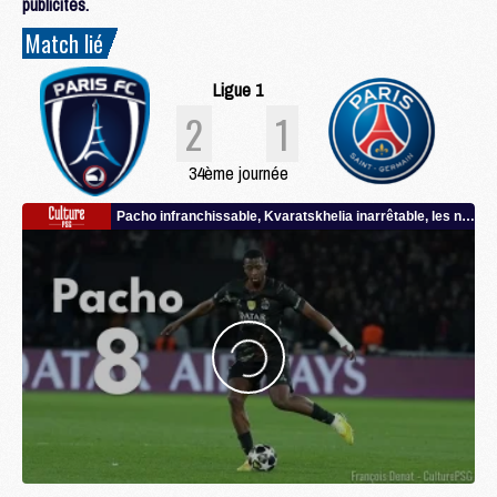
publicités.
Match lié
Ligue 1
2
1
34ème journée