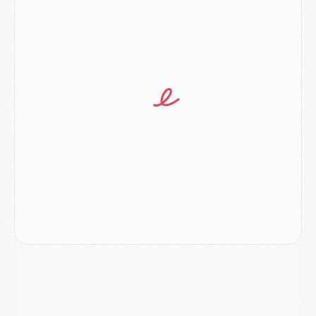
Mercato
- L'Ajax refuse la première offre du PSG pour Godts
Mercato
- Le PSG veut accélérer, Ferran Torres temporise
Mercato
- Liverpool encore très loin du compte pour Barcola
LUNDI 03 AOÛT
Match
- Podcast CulturePSG : Mercato (Godts, Suzuki, Akliouche, Barcola, etc)
Mercato
- L'Ajax attend bien plus de 45M pour Mika Godts
Club
- Quatre retours importants dans le groupe du PSG, et un plus discret
Mercato
- Ayari file en Ligue 2
Club
- Le PSG s'associe avec un géant de la tech
Mercato
- Vu d'Italie, le transfert de Suzuki au PSG est bien engagé
Mercato
- Ferran Torres ne serait pas à vendre, mais...
Europe
- Gros coup dur pour Aston Villa avant de croiser le PSG
DIMANCHE 02 AOÛT
Mercato
- Le transfert de Kolo Muani à la Juventus est officiel
Mercato
- [MAJ] Le PSG a fait une grosse offre à Parme pour Suzuki
Mercato
- Le PSG a envoyé une première offre pour Mika Godts
Club
- Après Pacho, d'autres retours en vue
Mercato
- Changement de dernière minute pour Kolo Muani