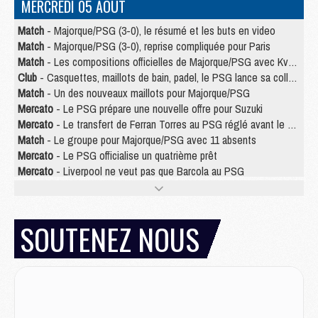
MERCREDI 05 AOÛT
Match
- Majorque/PSG (3-0), le résumé et les buts en video
Match
- Majorque/PSG (3-0), reprise compliquée pour Paris
Match
- Les compositions officielles de Majorque/PSG avec Kvara et de nombreux jeunes
Club
- Casquettes, maillots de bain, padel, le PSG lance sa collection été
Match
- Un des nouveaux maillots pour Majorque/PSG
Mercato
- Le PSG prépare une nouvelle offre pour Suzuki
Mercato
- Le transfert de Ferran Torres au PSG réglé avant le 12 août ?
Match
- Le groupe pour Majorque/PSG avec 11 absents
Mercato
- Le PSG officialise un quatrième prêt
Mercato
- Liverpool ne veut pas que Barcola au PSG
Match
- Majorque/PSG, quelle compo pour le premier match de la saison 2026/27 ?
MARDI 04 AOÛT
SOUTENEZ NOUS
Europe
- Les chapeaux provisoires de la Ligue des champions 2026/27
Podcast
- Podcast CulturePSG : Akliouche présenté par un fan de Monaco
Club
- Le PSG dévoile sa première collection d'entraînement pour 2026/2027
Discipline
- Un arbitre inattendu, mais porte-bonheur pour Lens/PSG
Match
- Majorque/PSG, sur quelle chaine et à quelle heure regarder le match ?
Mercato
- Le plan du PSG pour Suzuki et Chevalier se précise