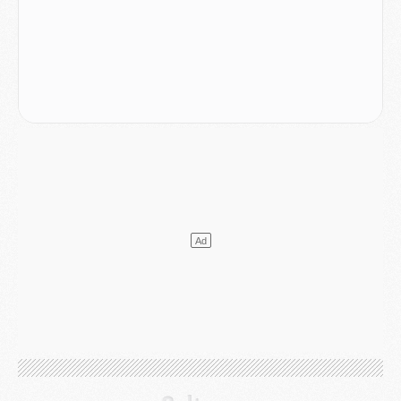
Mercato
- Le transfert de Kolo Muani à la Juventus est officiel
Mercato
- [MAJ] Le PSG a fait une grosse offre à Parme pour Suzuki
Mercato
- Le PSG a envoyé une première offre pour Mika Godts
Club
- Après Pacho, d'autres retours en vue
Mercato
- Changement de dernière minute pour Kolo Muani
SAMEDI 01 AOÛT
Mercato
- L'agent de Mika Godts confirme un accord avec le PSG
Club
- Quels numéros de maillot pour Akliouche et Digne au PSG ?
Match
- Un hommage prévu lors de Brest/PSG
Mercato
- Le PSG et le Barça ont rendez-vous pour Ferran Torres
Mercato
- Guéla Doué dans les listes du PSG
Mercato
- Le transfert de Mika Godts au PSG en bonne voie
VENDREDI 31 JUILLET
Match
- Un diffuseur annoncé pour les deux premiers matchs amicaux du PSG
Mercato
- Le transfert d'Akliouche au PSG bouclé, le montant se précise
Club
- Un retour majeur dans le groupe du PSG
Club
- [MAJ] Ndjantou et deux jeunes du PSG annoncés dans un tournoi U21
Mercato
- L'étonnante piste Suzuki confirmée et onéreuse