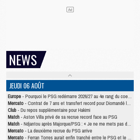
NEWS
JEUDI 06 AOÛT
Europe
- Pourquoi le PSG redémarre 2026/27 au 4e rang du coefficient UEFA
Mercato
- Contrat de 7 ans et transfert record pour Diomandé loin du PSG
Club
- Du repos supplémentaire pour Hakimi
Match
- Aston Villa privé de sa recrue record face au PSG
Match
- Ndjantou après Majorque/PSG : « Je ne me mets pas de plafond »
Mercato
- La deuxième recrue du PSG arrive
Mercato
- Ferran Torres aurait enfin tranché entre le PSG et le Barça