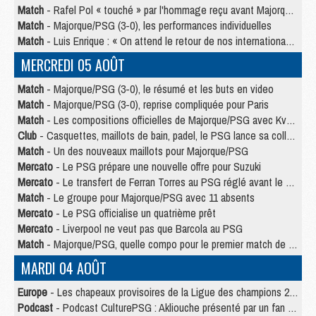
Match
- Rafel Pol « touché » par l'hommage reçu avant Majorque/PSG
Match
- Majorque/PSG (3-0), les performances individuelles
Match
- Luis Enrique : « On attend le retour de nos internationaux »
MERCREDI 05 AOÛT
Match
- Majorque/PSG (3-0), le résumé et les buts en video
Match
- Majorque/PSG (3-0), reprise compliquée pour Paris
Match
- Les compositions officielles de Majorque/PSG avec Kvara et de nombreux jeunes
Club
- Casquettes, maillots de bain, padel, le PSG lance sa collection été
Match
- Un des nouveaux maillots pour Majorque/PSG
Mercato
- Le PSG prépare une nouvelle offre pour Suzuki
Mercato
- Le transfert de Ferran Torres au PSG réglé avant le 12 août ?
Match
- Le groupe pour Majorque/PSG avec 11 absents
Mercato
- Le PSG officialise un quatrième prêt
Mercato
- Liverpool ne veut pas que Barcola au PSG
Match
- Majorque/PSG, quelle compo pour le premier match de la saison 2026/27 ?
MARDI 04 AOÛT
Europe
- Les chapeaux provisoires de la Ligue des champions 2026/27
Podcast
- Podcast CulturePSG : Akliouche présenté par un fan de Monaco