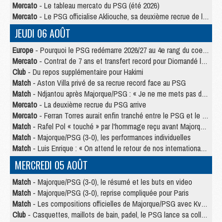
Mercato
- Le tableau mercato du PSG (été 2026)
Mercato
- Le PSG officialise Akliouche, sa deuxième recrue de l’été
JEUDI 06 AOÛT
Europe
- Pourquoi le PSG redémarre 2026/27 au 4e rang du coefficient UEFA
Mercato
- Contrat de 7 ans et transfert record pour Diomandé loin du PSG
Club
- Du repos supplémentaire pour Hakimi
Match
- Aston Villa privé de sa recrue record face au PSG
Match
- Ndjantou après Majorque/PSG : « Je ne me mets pas de plafond »
Mercato
- La deuxième recrue du PSG arrive
Mercato
- Ferran Torres aurait enfin tranché entre le PSG et le Barça
Match
- Rafel Pol « touché » par l'hommage reçu avant Majorque/PSG
Match
- Majorque/PSG (3-0), les performances individuelles
Match
- Luis Enrique : « On attend le retour de nos internationaux »
MERCREDI 05 AOÛT
Match
- Majorque/PSG (3-0), le résumé et les buts en video
Match
- Majorque/PSG (3-0), reprise compliquée pour Paris
Match
- Les compositions officielles de Majorque/PSG avec Kvara et de nombreux jeunes
Club
- Casquettes, maillots de bain, padel, le PSG lance sa collection été