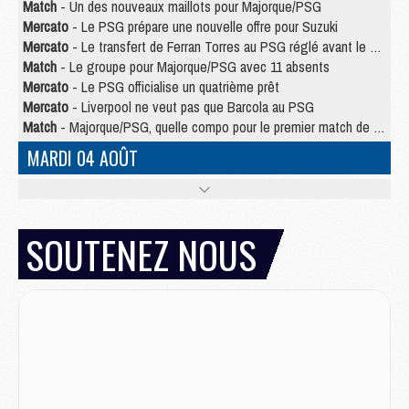
Match
- Un des nouveaux maillots pour Majorque/PSG
Mercato
- Le PSG prépare une nouvelle offre pour Suzuki
Mercato
- Le transfert de Ferran Torres au PSG réglé avant le 12 août ?
Match
- Le groupe pour Majorque/PSG avec 11 absents
Mercato
- Le PSG officialise un quatrième prêt
Mercato
- Liverpool ne veut pas que Barcola au PSG
Match
- Majorque/PSG, quelle compo pour le premier match de la saison 2026/27 ?
MARDI 04 AOÛT
Europe
- Les chapeaux provisoires de la Ligue des champions 2026/27
Podcast
- Podcast CulturePSG : Akliouche présenté par un fan de Monaco
Club
- Le PSG dévoile sa première collection d'entraînement pour 2026/2027
SOUTENEZ NOUS
Discipline
- Un arbitre inattendu, mais porte-bonheur pour Lens/PSG
Match
- Majorque/PSG, sur quelle chaine et à quelle heure regarder le match ?
Mercato
- Le plan du PSG pour Suzuki et Chevalier se précise
Mercato
- L'Ajax refuse la première offre du PSG pour Godts
Mercato
- Le PSG veut accélérer, Ferran Torres temporise
Mercato
- Liverpool encore très loin du compte pour Barcola
LUNDI 03 AOÛT