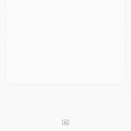
Match
- Podcast CulturePSG : Mercato (Godts, Suzuki, Akliouche, Barcola, etc)
Mercato
- L'Ajax attend bien plus de 45M pour Mika Godts
Club
- Quatre retours importants dans le groupe du PSG, et un plus discret
Mercato
- Ayari file en Ligue 2
Club
- Le PSG s'associe avec un géant de la tech
Mercato
- Vu d'Italie, le transfert de Suzuki au PSG est bien engagé
Mercato
- Ferran Torres ne serait pas à vendre, mais...
Europe
- Gros coup dur pour Aston Villa avant de croiser le PSG
DIMANCHE 02 AOÛT
Mercato
- Le transfert de Kolo Muani à la Juventus est officiel
Mercato
- [MAJ] Le PSG a fait une grosse offre à Parme pour Suzuki
Mercato
- Le PSG a envoyé une première offre pour Mika Godts
Club
- Après Pacho, d'autres retours en vue
Mercato
- Changement de dernière minute pour Kolo Muani
SAMEDI 01 AOÛT
Mercato
- L'agent de Mika Godts confirme un accord avec le PSG
Club
- Quels numéros de maillot pour Akliouche et Digne au PSG ?
Match
- Un hommage prévu lors de Brest/PSG
Mercato
- Le PSG et le Barça ont rendez-vous pour Ferran Torres