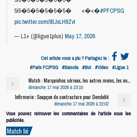
5i5�5�5�5�5�5� <�<�
#PFCPSG
pic.twitter.com/IBJxLH9ZvI
— L1+ (@ligue1plus)
May 17, 2026
Cet article vous a plu ? Partagez le :
#Paris FC/PSG
#Barcola
#But
#Video
#Ligue 1
Match : Marquinhos sérieux, les autres moins, les notes de Paris FC/PSG (2-1)
dimanche 17 mai 2026 à 23:10
Infirmerie : Soupçon de contracture pour Dembélé
dimanche 17 mai 2026 à 22:02
Vous pouvez retrouver les commentaires de l'article sous les
publicités.
Match lié