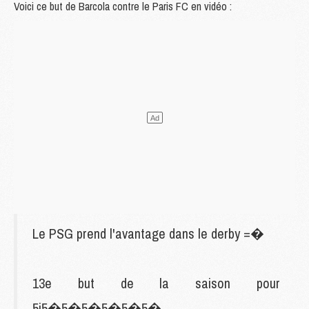
Le PSG prend l'avantage dans le derby =�
13e but de la saison pour
5i5�5�5�5�5�5�