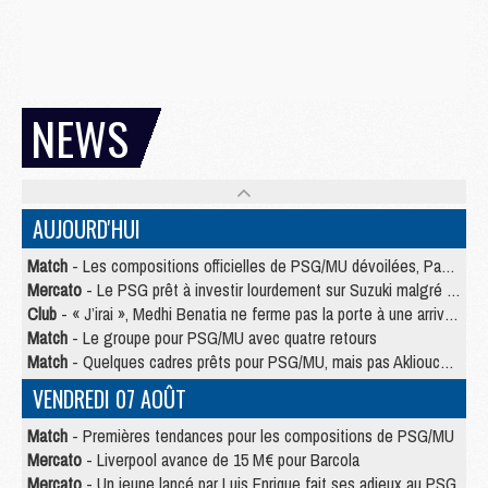
NEWS
AUJOURD'HUI
Match
- Les compositions officielles de PSG/MU dévoilées, Pacho titulaire
Mercato
- Le PSG prêt à investir lourdement sur Suzuki malgré Safonov et Chevalier
Club
- « J’irai », Medhi Benatia ne ferme pas la porte à une arrivée au PSG
Match
- Le groupe pour PSG/MU avec quatre retours
Match
- Quelques cadres prêts pour PSG/MU, mais pas Akliouche ?
VENDREDI 07 AOÛT
Match
- Premières tendances pour les compositions de PSG/MU
Mercato
- Liverpool avance de 15 M€ pour Barcola
Mercato
- Un jeune lancé par Luis Enrique fait ses adieux au PSG