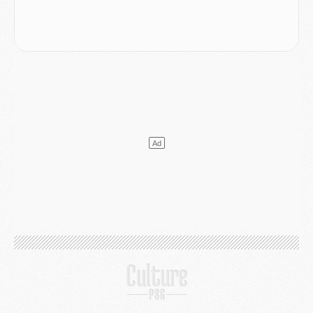
Mercato
- L'Ajax refuse la première offre du PSG pour Godts
Mercato
- Le PSG veut accélérer, Ferran Torres temporise
Mercato
- Liverpool encore très loin du compte pour Barcola
LUNDI 03 AOÛT
Match
- Podcast CulturePSG : Mercato (Godts, Suzuki, Akliouche, Barcola, etc)
Mercato
- L'Ajax attend bien plus de 45M pour Mika Godts
Club
- Quatre retours importants dans le groupe du PSG, et un plus discret
Mercato
- Ayari file en Ligue 2
Club
- Le PSG s'associe avec un géant de la tech
Mercato
- Vu d'Italie, le transfert de Suzuki au PSG est bien engagé
Mercato
- Ferran Torres ne serait pas à vendre, mais...
Europe
- Gros coup dur pour Aston Villa avant de croiser le PSG
DIMANCHE 02 AOÛT
Mercato
- Le transfert de Kolo Muani à la Juventus est officiel
Mercato
- [MAJ] Le PSG a fait une grosse offre à Parme pour Suzuki
Mercato
- Le PSG a envoyé une première offre pour Mika Godts
Club
- Après Pacho, d'autres retours en vue
Mercato
- Changement de dernière minute pour Kolo Muani