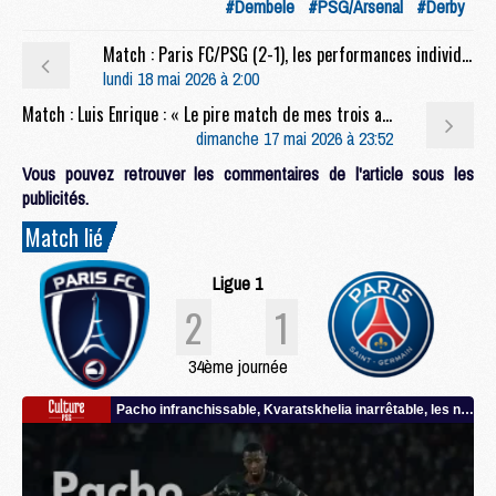
#Dembele
#PSG/Arsenal
#Derby
Match : Paris FC/PSG (2-1), les performances individuelles
lundi 18 mai 2026 à 2:00
Match : Luis Enrique : « Le pire match de mes trois années ici »
dimanche 17 mai 2026 à 23:52
Vous pouvez retrouver les commentaires de l'article sous les
publicités.
Match lié
Ligue 1
2
1
34ème journée