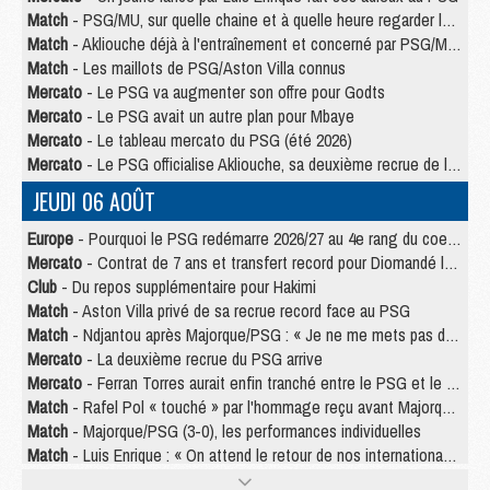
Match
- PSG/MU, sur quelle chaine et à quelle heure regarder le match ?
Match
- Akliouche déjà à l'entraînement et concerné par PSG/MU ?
Match
- Les maillots de PSG/Aston Villa connus
Mercato
- Le PSG va augmenter son offre pour Godts
Mercato
- Le PSG avait un autre plan pour Mbaye
Mercato
- Le tableau mercato du PSG (été 2026)
Mercato
- Le PSG officialise Akliouche, sa deuxième recrue de l’été
JEUDI 06 AOÛT
Europe
- Pourquoi le PSG redémarre 2026/27 au 4e rang du coefficient UEFA
Mercato
- Contrat de 7 ans et transfert record pour Diomandé loin du PSG
Club
- Du repos supplémentaire pour Hakimi
Match
- Aston Villa privé de sa recrue record face au PSG
Match
- Ndjantou après Majorque/PSG : « Je ne me mets pas de plafond »
Mercato
- La deuxième recrue du PSG arrive
Mercato
- Ferran Torres aurait enfin tranché entre le PSG et le Barça
Match
- Rafel Pol « touché » par l'hommage reçu avant Majorque/PSG
Match
- Majorque/PSG (3-0), les performances individuelles
Match
- Luis Enrique : « On attend le retour de nos internationaux »