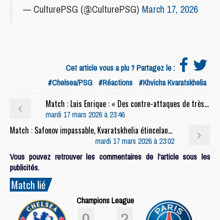
— CulturePSG (@CulturePSG)
March 17, 2026
Cet article vous a plu ? Partagez le :
#Chelsea/PSG
#Réactions
#Khvicha Kvaratskhelia
Match : Luis Enrique : « Des contre-attaques de très haut niveau »
mardi 17 mars 2026 à 23:46
Match : Safonov impassable, Kvaratskhelia étincelant, les notes de Chelsea/PSG (0-3)
mardi 17 mars 2026 à 23:02
Vous pouvez retrouver les commentaires de l'article sous les
publicités.
Match lié
Champions League
0
3