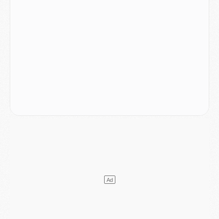
Club
- Casquettes, maillots de bain, padel, le PSG lance sa collection été
Match
- Un des nouveaux maillots pour Majorque/PSG
Mercato
- Le PSG prépare une nouvelle offre pour Suzuki
Mercato
- Le transfert de Ferran Torres au PSG réglé avant le 12 août ?
Match
- Le groupe pour Majorque/PSG avec 11 absents
Mercato
- Le PSG officialise un quatrième prêt
Mercato
- Liverpool ne veut pas que Barcola au PSG
Match
- Majorque/PSG, quelle compo pour le premier match de la saison 2026/27 ?
MARDI 04 AOÛT
Europe
- Les chapeaux provisoires de la Ligue des champions 2026/27
Podcast
- Podcast CulturePSG : Akliouche présenté par un fan de Monaco
Club
- Le PSG dévoile sa première collection d'entraînement pour 2026/2027
Discipline
- Un arbitre inattendu, mais porte-bonheur pour Lens/PSG
Match
- Majorque/PSG, sur quelle chaine et à quelle heure regarder le match ?
Mercato
- Le plan du PSG pour Suzuki et Chevalier se précise
Mercato
- L'Ajax refuse la première offre du PSG pour Godts
Mercato
- Le PSG veut accélérer, Ferran Torres temporise
Mercato
- Liverpool encore très loin du compte pour Barcola