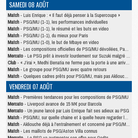
SAMEDI 08 AOÛT
Match
- Luis Enrique : « Il faut déjà penser à la Supercoupe »
Match
- PSG/MU (1-1), les performances individuelles
Match
- PSG/MU (1-1), le résumé et les buts en video
Match
- PSG/MU (1-1), du mieux pour Paris
Match
- PSG/MU (1-0), le but de Mbaye en video
Match
- Les compositions officielles de PSG/MU dévoilées, Pacho titulaire
Mercato
- Le PSG prêt à investir lourdement sur Suzuki malgré Safonov et Chevalier
Club
- « J’irai », Medhi Benatia ne ferme pas la porte à une arrivée au PSG
Match
- Le groupe pour PSG/MU avec quatre retours
Match
- Quelques cadres prêts pour PSG/MU, mais pas Akliouche ?
VENDREDI 07 AOÛT
Match
- Premières tendances pour les compositions de PSG/MU
Mercato
- Liverpool avance de 15 M€ pour Barcola
Mercato
- Un jeune lancé par Luis Enrique fait ses adieux au PSG
Match
- PSG/MU, sur quelle chaine et à quelle heure regarder le match ?
Match
- Akliouche déjà à l'entraînement et concerné par PSG/MU ?
Match
- Les maillots de PSG/Aston Villa connus
Mercato
- Le PSG va augmenter son offre pour Godts