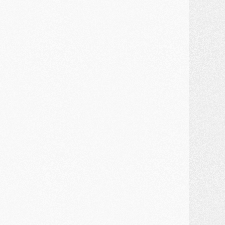
MERCREDI 29 JUILLET
ercato
- Ferran Torres priorité du PSG, mais ouvert à tout
ercato
- Première offre de Liverpool en approche pour Barcola
ercato
- Le montant du transfert de Kolo Muani se précise, la formule aussi
ercato
- Kolo Muani attendu en Italie, son transfert débloqué
ercato
- Monaco a encore repoussé une offre du PSG pour Akliouche
ercato
- Liverpool presque d'accord avec Barcola, le PSG pas du tout
ercato
- Moment décisif pour le transfert de Kolo Muani
MARDI 28 JUILLET
ercato
- Des intermédiaires ont tenté de relancer Diomande au PSG
lub
- Au moins neuf jeunes conviés à l'entraînement des pros
ercato
- Une partie du communiqué du PSG sur Diomande expliquée
ercato
- Barcola futur plus gros transfert de l'été ?
ormation
- Retour sur la saison des U17 du PSG en 7 chiffres clés
lub
- Le PSG connaît ses premiers matches de septembre
ercato
- Un troisième prêt bouclé par le PSG
LUNDI 27 JUILLET