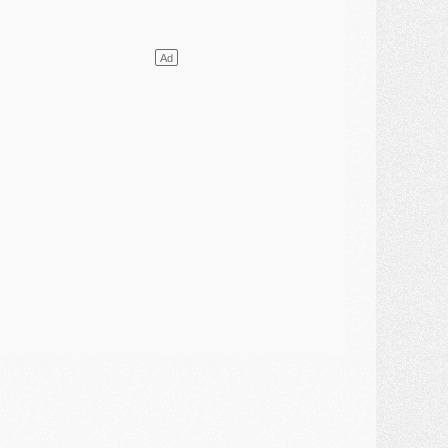
atch
- Un hommage prévu lors de Brest/PSG
ercato
- Le PSG et le Barça ont rendez-vous pour Ferran Torres
ercato
- Guéla Doué dans les listes du PSG
ercato
- Le transfert de Mika Godts au PSG en bonne voie
VENDREDI 31 JUILLET
atch
- Un diffuseur annoncé pour les deux premiers matchs amicaux du PSG
ercato
- Le transfert d'Akliouche au PSG bouclé, le montant se précise
lub
- Un retour majeur dans le groupe du PSG
lub
- [MAJ] Ndjantou et deux jeunes du PSG annoncés dans un tournoi U21
ercato
- L'étonnante piste Suzuki confirmée et onéreuse
JEUDI 30 JUILLET
élections
- Ancelotti fait le ménage au Brésil mais veut garder Marquinhos
ercato
- Le statu quo du milieu du PSG se précise
lub
- Le PSG plutôt que la FIFA pour Al-Khelaïfi, poussé par l'UEFA ?
ercato
- Le PSG presserait Ferran Torres de se décider, deux pistes de secours
lub
- Déguisements, shopping, double scouting, Luis Campos dévoile ses méthodes
ercato
- Kroupi retiré du mercato
ercato
- Enfin une avancée dans le transfert d'Akliouche