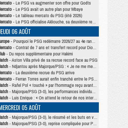
ercato
- Le PSG va augmenter son offre pour Godts
ercato
- Le PSG avait un autre plan pour Mbaye
ercato
- Le tableau mercato du PSG (été 2026)
ercato
- Le PSG officialise Akliouche, sa deuxième recrue de l’été
JEUDI 06 AOÛT
urope
- Pourquoi le PSG redémarre 2026/27 au 4e rang du coefficient UEFA
ercato
- Contrat de 7 ans et transfert record pour Diomandé loin du PSG
lub
- Du repos supplémentaire pour Hakimi
atch
- Aston Villa privé de sa recrue record face au PSG
atch
- Ndjantou après Majorque/PSG : « Je ne me mets pas de plafond »
ercato
- La deuxième recrue du PSG arrive
ercato
- Ferran Torres aurait enfin tranché entre le PSG et le Barça
atch
- Rafel Pol « touché » par l'hommage reçu avant Majorque/PSG
atch
- Majorque/PSG (3-0), les performances individuelles
atch
- Luis Enrique : « On attend le retour de nos internationaux »
MERCREDI 05 AOÛT
atch
- Majorque/PSG (3-0), le résumé et les buts en video
atch
- Majorque/PSG (3-0), reprise compliquée pour Paris