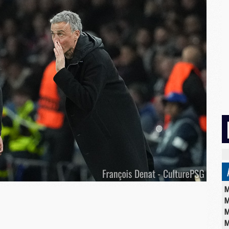
M
M
M
M