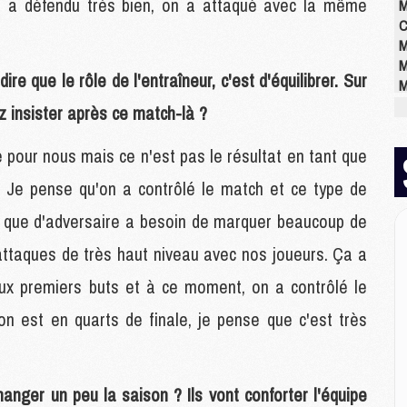
 On a défendu très bien, on a attaqué avec la même
M
C
M
M
re que le rôle de l'entraîneur, c'est d'équilibrer. Sur
M
M
ez insister après ce match-là ?
M
M
e pour nous mais ce n'est pas le résultat en tant que
M
t. Je pense qu'on a contrôlé le match et ce type de
rce que d'adversaire a besoin de marquer beaucoup de
E
P
-attaques de très haut niveau avec nos joueurs. Ça a
C
x premiers buts et à ce moment, on a contrôlé le
D
M
on est en quarts de finale, je pense que c'est très
M
M
M
M
anger un peu la saison ? Ils vont conforter l'équipe