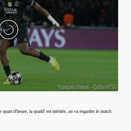
M
M
M
M
M
M
M
M
C
M
M
F
C
M