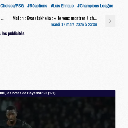
Chelsea/PSG
#Réactions
#Luis Enrique
#Champions League
M
M
Match : Chelsea/PSG (0-3), les performances individuelles
Match : Kvaratskhelia : « Je veux montrer à chaque match que je suis là »
M
mardi 17 mars 2026 à 23:08
M
les publicités.
M
M
C
C
M
S
M
C
M
C
M
M