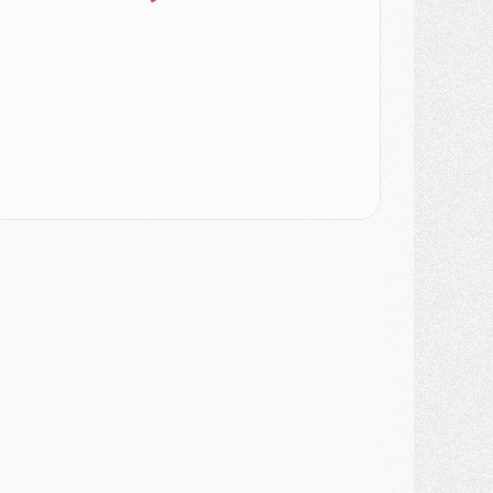
LUNDI 03 AOÛT
atch
- Podcast CulturePSG : Mercato (Godts, Suzuki, Akliouche, Barcola, etc)
ercato
- L'Ajax attend bien plus de 45M pour Mika Godts
lub
- Quatre retours importants dans le groupe du PSG, et un plus discret
ercato
- Ayari file en Ligue 2
lub
- Le PSG s'associe avec un géant de la tech
ercato
- Vu d'Italie, le transfert de Suzuki au PSG est bien engagé
ercato
- Ferran Torres ne serait pas à vendre, mais...
urope
- Gros coup dur pour Aston Villa avant de croiser le PSG
DIMANCHE 02 AOÛT
ercato
- Le transfert de Kolo Muani à la Juventus est officiel
ercato
- [MAJ] Le PSG a fait une grosse offre à Parme pour Suzuki
ercato
- Le PSG a envoyé une première offre pour Mika Godts
lub
- Après Pacho, d'autres retours en vue
ercato
- Changement de dernière minute pour Kolo Muani
SAMEDI 01 AOÛT
ercato
- L'agent de Mika Godts confirme un accord avec le PSG
lub
- Quels numéros de maillot pour Akliouche et Digne au PSG ?