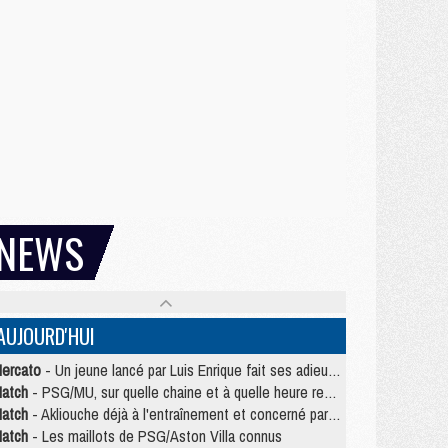
NEWS
AUJOURD'HUI
ercato
- Un jeune lancé par Luis Enrique fait ses adieux au PSG
atch
- PSG/MU, sur quelle chaine et à quelle heure regarder le match ?
atch
- Akliouche déjà à l'entraînement et concerné par PSG/MU ?
atch
- Les maillots de PSG/Aston Villa connus