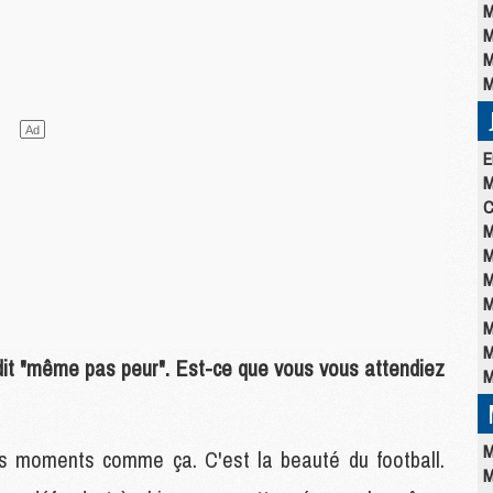
M
M
M
M
E
M
C
M
M
M
M
M
M
n dit "même pas peur". Est-ce que vous vous attendiez
M
M
des moments comme ça. C'est la beauté du football.
M