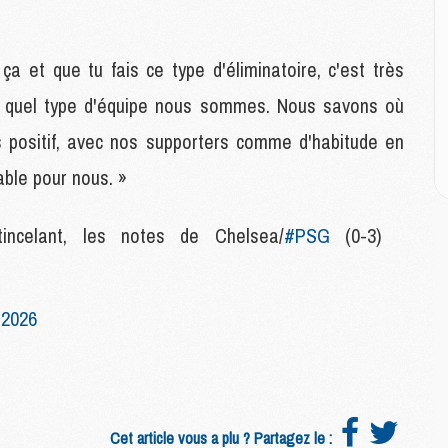
M
a et que tu fais ce type d'éliminatoire, c'est très
M
C
ns quel type d'équipe nous sommes. Nous savons où
M
C
rès positif, avec nos supporters comme d'habitude en
M
able pour nous. »
M
E
tincelant, les notes de Chelsea/
#PSG
(0-3)
M
M
M
 2026
C
M
M
Cet article vous a plu ? Partagez le :
C