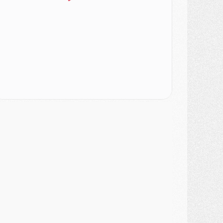
ercato
- Le PSG veut accélérer, Ferran Torres temporise
ercato
- Liverpool encore très loin du compte pour Barcola
LUNDI 03 AOÛT
atch
- Podcast CulturePSG : Mercato (Godts, Suzuki, Akliouche, Barcola, etc)
ercato
- L'Ajax attend bien plus de 45M pour Mika Godts
lub
- Quatre retours importants dans le groupe du PSG, et un plus discret
ercato
- Ayari file en Ligue 2
lub
- Le PSG s'associe avec un géant de la tech
ercato
- Vu d'Italie, le transfert de Suzuki au PSG est bien engagé
ercato
- Ferran Torres ne serait pas à vendre, mais...
urope
- Gros coup dur pour Aston Villa avant de croiser le PSG
DIMANCHE 02 AOÛT
ercato
- Le transfert de Kolo Muani à la Juventus est officiel
ercato
- [MAJ] Le PSG a fait une grosse offre à Parme pour Suzuki
ercato
- Le PSG a envoyé une première offre pour Mika Godts
lub
- Après Pacho, d'autres retours en vue
ercato
- Changement de dernière minute pour Kolo Muani
SAMEDI 01 AOÛT