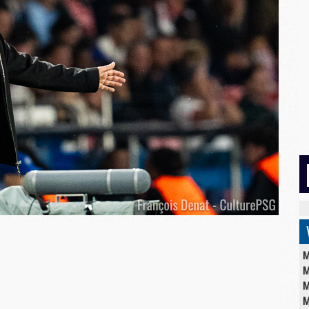
M
M
M
M