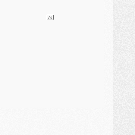
ercato
- L'agent de Mika Godts confirme un accord avec le PSG
lub
- Quels numéros de maillot pour Akliouche et Digne au PSG ?
atch
- Un hommage prévu lors de Brest/PSG
ercato
- Le PSG et le Barça ont rendez-vous pour Ferran Torres
ercato
- Guéla Doué dans les listes du PSG
ercato
- Le transfert de Mika Godts au PSG en bonne voie
VENDREDI 31 JUILLET
atch
- Un diffuseur annoncé pour les deux premiers matchs amicaux du PSG
ercato
- Le transfert d'Akliouche au PSG bouclé, le montant se précise
lub
- Un retour majeur dans le groupe du PSG
lub
- [MAJ] Ndjantou et deux jeunes du PSG annoncés dans un tournoi U21
ercato
- L'étonnante piste Suzuki confirmée et onéreuse
JEUDI 30 JUILLET
élections
- Ancelotti fait le ménage au Brésil mais veut garder Marquinhos
ercato
- Le statu quo du milieu du PSG se précise
lub
- Le PSG plutôt que la FIFA pour Al-Khelaïfi, poussé par l'UEFA ?
ercato
- Le PSG presserait Ferran Torres de se décider, deux pistes de secours
lub
- Déguisements, shopping, double scouting, Luis Campos dévoile ses méthodes