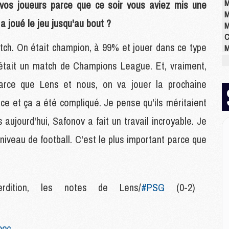
M
e vos joueurs parce que ce soir vous aviez mis une
M
 a joué le jeu jusqu'au bout ?
M
C
atch. On était champion, à 99% et jouer dans ce type
M
M
'était un match de Champions League. Et, vraiment,
M
M
rce que Lens et nous, on va jouer la prochaine
M
e et ça a été compliqué. Je pense qu'ils méritaient
M
M
 aujourd'hui, Safonov a fait un travail incroyable. Je
niveau de football. C'est le plus important parce que
E
P
C
D
erdition, les notes de Lens/
#PSG
(0-2)
M
M
M