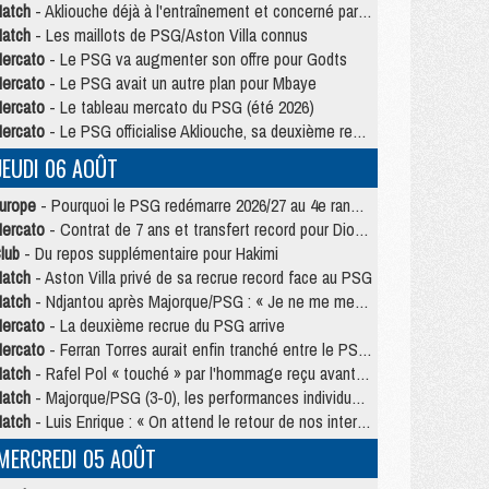
atch
- Akliouche déjà à l'entraînement et concerné par PSG/MU ?
atch
- Les maillots de PSG/Aston Villa connus
ercato
- Le PSG va augmenter son offre pour Godts
ercato
- Le PSG avait un autre plan pour Mbaye
ercato
- Le tableau mercato du PSG (été 2026)
ercato
- Le PSG officialise Akliouche, sa deuxième recrue de l’été
JEUDI 06 AOÛT
urope
- Pourquoi le PSG redémarre 2026/27 au 4e rang du coefficient UEFA
ercato
- Contrat de 7 ans et transfert record pour Diomandé loin du PSG
lub
- Du repos supplémentaire pour Hakimi
atch
- Aston Villa privé de sa recrue record face au PSG
atch
- Ndjantou après Majorque/PSG : « Je ne me mets pas de plafond »
ercato
- La deuxième recrue du PSG arrive
ercato
- Ferran Torres aurait enfin tranché entre le PSG et le Barça
atch
- Rafel Pol « touché » par l'hommage reçu avant Majorque/PSG
atch
- Majorque/PSG (3-0), les performances individuelles
atch
- Luis Enrique : « On attend le retour de nos internationaux »
MERCREDI 05 AOÛT