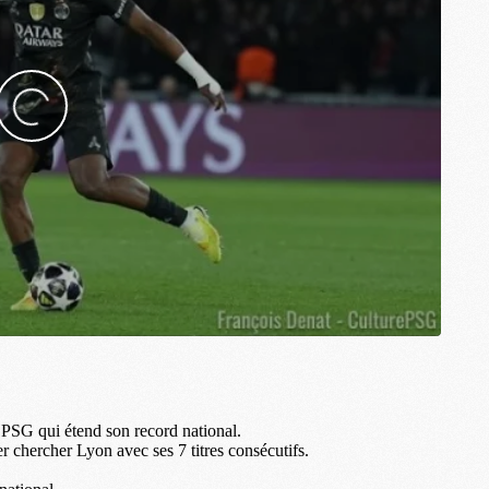
M
M
M
M
M
M
M
M
M
M
C
M
M
F
C
M