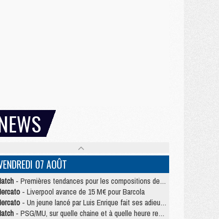
NEWS
VENDREDI 07 AOÛT
atch
- Premières tendances pour les compositions de PSG/MU
ercato
- Liverpool avance de 15 M€ pour Barcola
ercato
- Un jeune lancé par Luis Enrique fait ses adieux au PSG
atch
- PSG/MU, sur quelle chaine et à quelle heure regarder le match ?