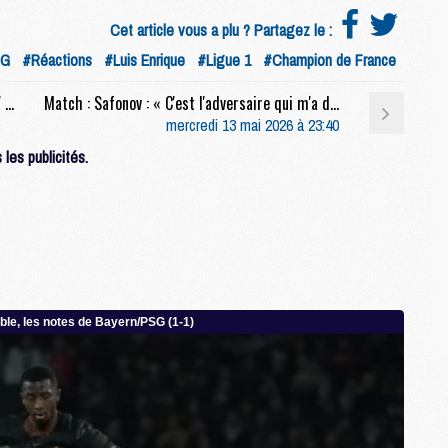
M
Cet article vous a plu ? Partagez le :
C
SG
#Réactions
#Luis Enrique
#Ligue 1
#Champion de France
M
M
Match : Le titre, Safonov, Barcola, etc, la conf' complète de Luis Enrique après Lens/PSG (0-2)
Match : Safonov : « C'est l'adversaire qui m'a donné une petite chance »
M
mercredi 13 mai 2026 à 23:40
M
les publicités.
M
M
C
C
M
S
M
C
M
C