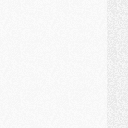
ercato
- Kroupi retiré du mercato
ercato
- Enfin une avancée dans le transfert d'Akliouche
MERCREDI 29 JUILLET
ercato
- Ferran Torres priorité du PSG, mais ouvert à tout
ercato
- Première offre de Liverpool en approche pour Barcola
ercato
- Le montant du transfert de Kolo Muani se précise, la formule aussi
ercato
- Kolo Muani attendu en Italie, son transfert débloqué
ercato
- Monaco a encore repoussé une offre du PSG pour Akliouche
ercato
- Liverpool presque d'accord avec Barcola, le PSG pas du tout
ercato
- Moment décisif pour le transfert de Kolo Muani
MARDI 28 JUILLET
ercato
- Des intermédiaires ont tenté de relancer Diomande au PSG
lub
- Au moins neuf jeunes conviés à l'entraînement des pros
ercato
- Une partie du communiqué du PSG sur Diomande expliquée
ercato
- Barcola futur plus gros transfert de l'été ?
ormation
- Retour sur la saison des U17 du PSG en 7 chiffres clés
lub
- Le PSG connaît ses premiers matches de septembre
ercato
- Un troisième prêt bouclé par le PSG