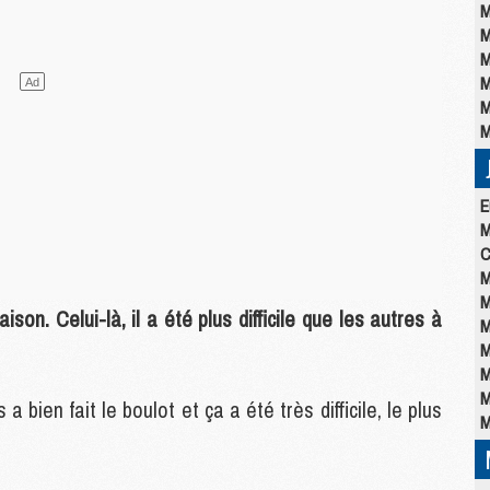
M
M
M
M
M
M
E
M
C
M
M
on. Celui-là, il a été plus difficile que les autres à
M
M
M
M
bien fait le boulot et ça a été très difficile, le plus
M