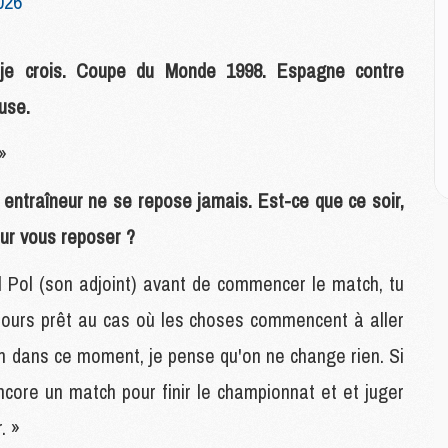
026
M
M
 je crois. Coupe du Monde 1998. Espagne contre
M
use.
M
C
»
M
C
 entraîneur ne se repose jamais. Est-ce que ce soir,
M
M
ur vous reposer ?
E
fel Pol (son adjoint) avant de commencer le match, tu
M
oujours prêt au cas où les choses commencent à aller
M
 en dans ce moment, je pense qu'on ne change rien. Si
M
C
ncore un match pour finir le championnat et et juger
M
. »