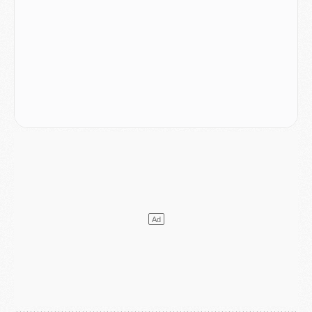
Mercato
- La deuxième recrue du PSG arrive
Mercato
- Ferran Torres aurait enfin tranché entre le PSG et le Barça
Match
- Rafel Pol « touché » par l'hommage reçu avant Majorque/PSG
Match
- Majorque/PSG (3-0), les performances individuelles
Match
- Luis Enrique : « On attend le retour de nos internationaux »
MERCREDI 05 AOÛT
Match
- Majorque/PSG (3-0), le résumé et les buts en video
Match
- Majorque/PSG (3-0), reprise compliquée pour Paris
Match
- Les compositions officielles de Majorque/PSG avec Kvara et de nombreux jeunes
Club
- Casquettes, maillots de bain, padel, le PSG lance sa collection été
Match
- Un des nouveaux maillots pour Majorque/PSG
Mercato
- Le PSG prépare une nouvelle offre pour Suzuki
Mercato
- Le transfert de Ferran Torres au PSG réglé avant le 12 août ?
Match
- Le groupe pour Majorque/PSG avec 11 absents
Mercato
- Le PSG officialise un quatrième prêt
Mercato
- Liverpool ne veut pas que Barcola au PSG
Match
- Majorque/PSG, quelle compo pour le premier match de la saison 2026/27 ?
MARDI 04 AOÛT