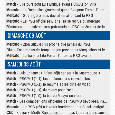
Match
- 8 retours pour Luis Enrique avant PSG/Aston Villa
Mercato
- Le Barça plus gourmand que prévu pour Ferran Torres
Mercato
- Godts géré mais décisif en attendant le PSG
Mercato
- Le PSG officialise Digne, sa 3e recrue du mercato
Féminines
- Les adversaires potentiels du PSG au 3e tour de la Ligue des Champions féminine
DIMANCHE 09 AOÛT
Mercato
- Zion Suzuki plus proche que jamais du PSG
Club
- Encore plus de temps de jeu prévu pour Marquinhos et les Portugais en Supercoupe
Mercato
- Le transfert de Ferran Torres au PSG avance
SAMEDI 08 AOÛT
Match
- Luis Enrique : « Il faut déjà penser à la Supercoupe »
Match
- PSG/MU (1-1), les performances individuelles
Match
- PSG/MU (1-1), le résumé et les buts en video
Match
- PSG/MU (1-1), du mieux pour Paris
Match
- PSG/MU (1-0), le but de Mbaye en video
Match
- Les compositions officielles de PSG/MU dévoilées, Pacho titulaire
Mercato
- Le PSG prêt à investir lourdement sur Suzuki malgré Safonov et Chevalier
Club
- « J’irai », Medhi Benatia ne ferme pas la porte à une arrivée au PSG