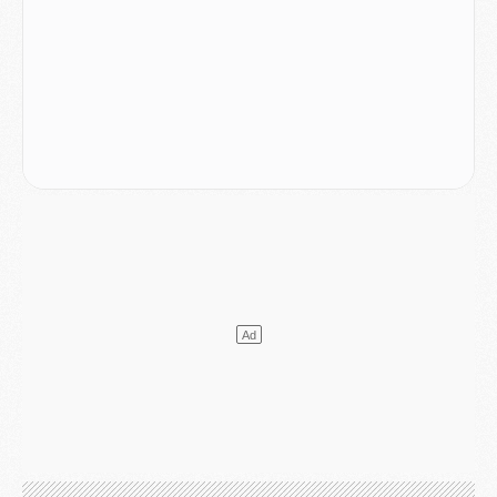
LUNDI 03 AOÛT
Match
- Podcast CulturePSG : Mercato (Godts, Suzuki, Akliouche, Barcola, etc)
Mercato
- L'Ajax attend bien plus de 45M pour Mika Godts
Club
- Quatre retours importants dans le groupe du PSG, et un plus discret
Mercato
- Ayari file en Ligue 2
Club
- Le PSG s'associe avec un géant de la tech
Mercato
- Vu d'Italie, le transfert de Suzuki au PSG est bien engagé
Mercato
- Ferran Torres ne serait pas à vendre, mais...
Europe
- Gros coup dur pour Aston Villa avant de croiser le PSG
DIMANCHE 02 AOÛT
Mercato
- Le transfert de Kolo Muani à la Juventus est officiel
Mercato
- [MAJ] Le PSG a fait une grosse offre à Parme pour Suzuki
Mercato
- Le PSG a envoyé une première offre pour Mika Godts
Club
- Après Pacho, d'autres retours en vue
Mercato
- Changement de dernière minute pour Kolo Muani
SAMEDI 01 AOÛT
Mercato
- L'agent de Mika Godts confirme un accord avec le PSG