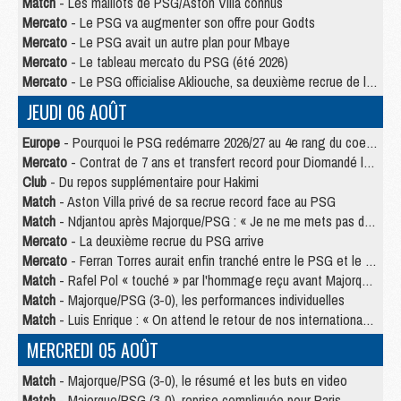
Match
- Les maillots de PSG/Aston Villa connus
Mercato
- Le PSG va augmenter son offre pour Godts
Mercato
- Le PSG avait un autre plan pour Mbaye
Mercato
- Le tableau mercato du PSG (été 2026)
Mercato
- Le PSG officialise Akliouche, sa deuxième recrue de l’été
JEUDI 06 AOÛT
Europe
- Pourquoi le PSG redémarre 2026/27 au 4e rang du coefficient UEFA
Mercato
- Contrat de 7 ans et transfert record pour Diomandé loin du PSG
Club
- Du repos supplémentaire pour Hakimi
Match
- Aston Villa privé de sa recrue record face au PSG
Match
- Ndjantou après Majorque/PSG : « Je ne me mets pas de plafond »
Mercato
- La deuxième recrue du PSG arrive
Mercato
- Ferran Torres aurait enfin tranché entre le PSG et le Barça
Match
- Rafel Pol « touché » par l'hommage reçu avant Majorque/PSG
Match
- Majorque/PSG (3-0), les performances individuelles
Match
- Luis Enrique : « On attend le retour de nos internationaux »
MERCREDI 05 AOÛT
Match
- Majorque/PSG (3-0), le résumé et les buts en video
Match
- Majorque/PSG (3-0), reprise compliquée pour Paris