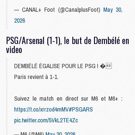
— CANAL+ Foot (@CanalplusFoot)
May 30,
2026
PSG/Arsenal (1-1), le but de Dembélé en
video
DEMBÉLÉ ÉGALISE POUR LE PSG ! �
Paris revient à 1-1.
Suivez le match en direct sur M6 et M6+ :
https://t.co/xrrzod4mMV
#PSGARS
pic.twitter.com/5VkL2TE4Zc
— M6 (@M6)
May 30, 2026