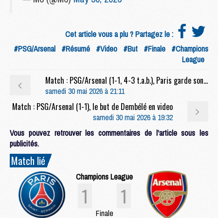
Cet article vous a plu ? Partagez le :
#PSG/Arsenal
#Résumé
#Video
#But
#Finale
#Champions
League
Match : PSG/Arsenal (1-1, 4-3 t.a.b.), Paris garde son titre au bout du suspense
samedi 30 mai 2026 à 21:11
Match : PSG/Arsenal (1-1), le but de Dembélé en video
samedi 30 mai 2026 à 19:32
Vous pouvez retrouver les commentaires de l'article sous les
publicités.
Match lié
Champions League
1
1
Finale