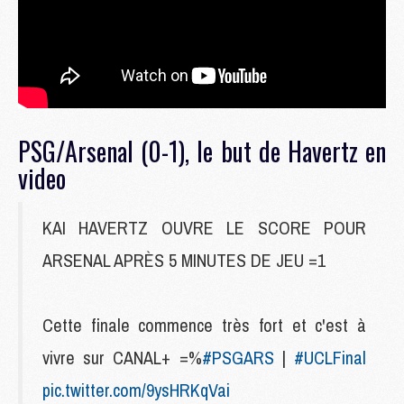
PSG/Arsenal (0-1), le but de Havertz en
video
KAI HAVERTZ OUVRE LE SCORE POUR
ARSENAL APRÈS 5 MINUTES DE JEU =1
Cette finale commence très fort et c'est à
vivre sur CANAL+ =%
#PSGARS
|
#UCLFinal
pic.twitter.com/9ysHRKqVai