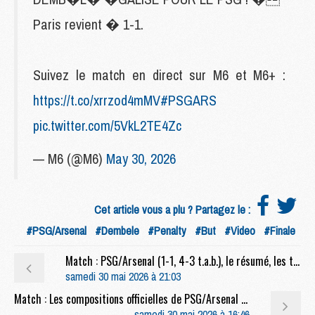
Paris revient � 1-1.
Suivez le match en direct sur M6 et M6+ :
https://t.co/xrrzod4mMV
#PSGARS
pic.twitter.com/5VkL2TE4Zc
— M6 (@M6)
May 30, 2026
Cet article vous a plu ? Partagez le :
#PSG/Arsenal
#Dembele
#Penalty
#But
#Video
#Finale
Match : PSG/Arsenal (1-1, 4-3 t.a.b.), le résumé, les tirs au but et les buts en video
samedi 30 mai 2026 à 21:03
Match : Les compositions officielles de PSG/Arsenal dévoilées, Zaïre-Emery remplaçant, une surprise côté Arsenal
samedi 30 mai 2026 à 16:46