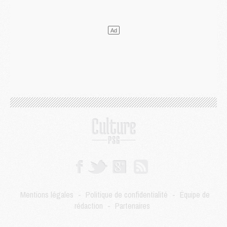
DIMANCHE 02 AOÛT
Mercato
- Le transfert de Kolo Muani à la Juventus est officiel
Mercato
- [MAJ] Le PSG a fait une grosse offre à Parme pour Suzuki
Mercato
- Le PSG a envoyé une première offre pour Mika Godts
Club
- Après Pacho, d'autres retours en vue
Mercato
- Changement de dernière minute pour Kolo Muani
SAMEDI 01 AOÛT
Mercato
- L'agent de Mika Godts confirme un accord avec le PSG
Club
- Quels numéros de maillot pour Akliouche et Digne au PSG ?
Match
- Un hommage prévu lors de Brest/PSG
Mercato
- Le PSG et le Barça ont rendez-vous pour Ferran Torres
Mercato
- Guéla Doué dans les listes du PSG
Mercato
- Le transfert de Mika Godts au PSG en bonne voie
VENDREDI 31 JUILLET
Match
- Un diffuseur annoncé pour les deux premiers matchs amicaux du PSG
Mentions légales
-
Politique de confidentialité
-
Équipe de
Mercato
- Le transfert d'Akliouche au PSG bouclé, le montant se précise
rédaction
-
Partenaires
Club
- Un retour majeur dans le groupe du PSG
Club
- [MAJ] Ndjantou et deux jeunes du PSG annoncés dans un tournoi U21