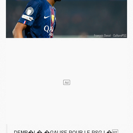
DEMB�L� �GALISE POUR LE PSG ! �