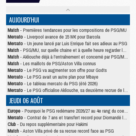
AUJOURD'HUI
Match
- Premières tendances pour les compositions de PSG/MU
Mercato
- Liverpool avance de 15 M€ pour Barcola
Mercato
- Un jeune lancé par Luis Enrique fait ses adieux au PSG
Match
- PSG/MU, sur quelle chaine et à quelle heure regarder le match ?
Match
- Akliouche déjà à l'entraînement et concerné par PSG/MU ?
Match
- Les maillots de PSG/Aston Villa connus
Mercato
- Le PSG va augmenter son offre pour Godts
Mercato
- Le PSG avait un autre plan pour Mbaye
Mercato
- Le tableau mercato du PSG (été 2026)
Mercato
- Le PSG officialise Akliouche, sa deuxième recrue de l’été
JEUDI 06 AOÛT
Europe
- Pourquoi le PSG redémarre 2026/27 au 4e rang du coefficient UEFA
Mercato
- Contrat de 7 ans et transfert record pour Diomandé loin du PSG
Club
- Du repos supplémentaire pour Hakimi
Match
- Aston Villa privé de sa recrue record face au PSG