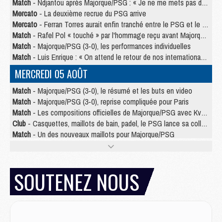
Match
- Ndjantou après Majorque/PSG : « Je ne me mets pas de plafond »
Mercato
- La deuxième recrue du PSG arrive
Mercato
- Ferran Torres aurait enfin tranché entre le PSG et le Barça
Match
- Rafel Pol « touché » par l'hommage reçu avant Majorque/PSG
Match
- Majorque/PSG (3-0), les performances individuelles
Match
- Luis Enrique : « On attend le retour de nos internationaux »
MERCREDI 05 AOÛT
Match
- Majorque/PSG (3-0), le résumé et les buts en video
Match
- Majorque/PSG (3-0), reprise compliquée pour Paris
Match
- Les compositions officielles de Majorque/PSG avec Kvara et de nombreux jeunes
Club
- Casquettes, maillots de bain, padel, le PSG lance sa collection été
Match
- Un des nouveaux maillots pour Majorque/PSG
Mercato
- Le PSG prépare une nouvelle offre pour Suzuki
Mercato
- Le transfert de Ferran Torres au PSG réglé avant le 12 août ?
Match
- Le groupe pour Majorque/PSG avec 11 absents
SOUTENEZ NOUS
Mercato
- Le PSG officialise un quatrième prêt
Mercato
- Liverpool ne veut pas que Barcola au PSG
Match
- Majorque/PSG, quelle compo pour le premier match de la saison 2026/27 ?
MARDI 04 AOÛT