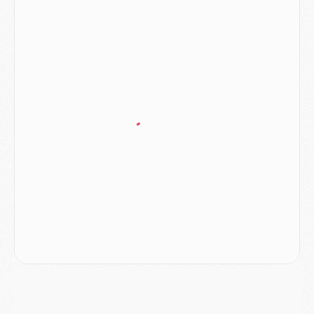
Europe
- Les chapeaux provisoires de la Ligue des champions 2026/27
Podcast
- Podcast CulturePSG : Akliouche présenté par un fan de Monaco
Club
- Le PSG dévoile sa première collection d'entraînement pour 2026/2027
Discipline
- Un arbitre inattendu, mais porte-bonheur pour Lens/PSG
Match
- Majorque/PSG, sur quelle chaine et à quelle heure regarder le match ?
Mercato
- Le plan du PSG pour Suzuki et Chevalier se précise
Mercato
- L'Ajax refuse la première offre du PSG pour Godts
Mercato
- Le PSG veut accélérer, Ferran Torres temporise
Mercato
- Liverpool encore très loin du compte pour Barcola
LUNDI 03 AOÛT
Match
- Podcast CulturePSG : Mercato (Godts, Suzuki, Akliouche, Barcola, etc)
Mercato
- L'Ajax attend bien plus de 45M pour Mika Godts
Club
- Quatre retours importants dans le groupe du PSG, et un plus discret
Mercato
- Ayari file en Ligue 2
Club
- Le PSG s'associe avec un géant de la tech
Mercato
- Vu d'Italie, le transfert de Suzuki au PSG est bien engagé
Mercato
- Ferran Torres ne serait pas à vendre, mais...
Europe
- Gros coup dur pour Aston Villa avant de croiser le PSG