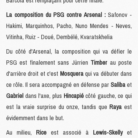
Barcola est remplaçant pour cette finale.
La composition du PSG contre Arsenal :
Safonov -
Hakimi, Marquinhos, Pacho, Nuno Mendes - Neves,
Vitinha, Ruiz - Doué, Dembélé, Kvaratskhelia
Du côté d'Arsenal, la composition qui va défier le
PSG est finalement sans Jürrien
Timber
au poste
d'arrière droit et c'est
Mosquera
qui va débuter dans
ce rôle. Il sera accompagné en défense par
Saliba
et
Gabriel
dans l'axe, plus
Hincapié
côté gauche, ce qui
est la vraie surprise du onze, tandis que
Raya
est
évidemment dans le but.
Au milieu,
Rice
est associé à
Lewis-Skelly
et