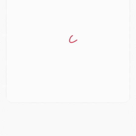
Match
- Les compositions officielles de Majorque/PSG avec Kvara et de nombreux jeunes
Club
- Casquettes, maillots de bain, padel, le PSG lance sa collection été
Match
- Un des nouveaux maillots pour Majorque/PSG
Mercato
- Le PSG prépare une nouvelle offre pour Suzuki
Mercato
- Le transfert de Ferran Torres au PSG réglé avant le 12 août ?
Match
- Le groupe pour Majorque/PSG avec 11 absents
Mercato
- Le PSG officialise un quatrième prêt
Mercato
- Liverpool ne veut pas que Barcola au PSG
Match
- Majorque/PSG, quelle compo pour le premier match de la saison 2026/27 ?
MARDI 04 AOÛT
Europe
- Les chapeaux provisoires de la Ligue des champions 2026/27
Podcast
- Podcast CulturePSG : Akliouche présenté par un fan de Monaco
Club
- Le PSG dévoile sa première collection d'entraînement pour 2026/2027
Discipline
- Un arbitre inattendu, mais porte-bonheur pour Lens/PSG
Match
- Majorque/PSG, sur quelle chaine et à quelle heure regarder le match ?
Mercato
- Le plan du PSG pour Suzuki et Chevalier se précise
Mercato
- L'Ajax refuse la première offre du PSG pour Godts
Mercato
- Le PSG veut accélérer, Ferran Torres temporise
Mercato
- Liverpool encore très loin du compte pour Barcola