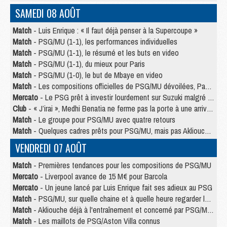
SAMEDI 08 AOÛT
Match
- Luis Enrique : « Il faut déjà penser à la Supercoupe »
Match
- PSG/MU (1-1), les performances individuelles
Match
- PSG/MU (1-1), le résumé et les buts en video
Match
- PSG/MU (1-1), du mieux pour Paris
Match
- PSG/MU (1-0), le but de Mbaye en video
Match
- Les compositions officielles de PSG/MU dévoilées, Pacho titulaire
Mercato
- Le PSG prêt à investir lourdement sur Suzuki malgré Safonov et Chevalier
Club
- « J’irai », Medhi Benatia ne ferme pas la porte à une arrivée au PSG
Match
- Le groupe pour PSG/MU avec quatre retours
Match
- Quelques cadres prêts pour PSG/MU, mais pas Akliouche ?
VENDREDI 07 AOÛT
Match
- Premières tendances pour les compositions de PSG/MU
Mercato
- Liverpool avance de 15 M€ pour Barcola
Mercato
- Un jeune lancé par Luis Enrique fait ses adieux au PSG
Match
- PSG/MU, sur quelle chaine et à quelle heure regarder le match ?
Match
- Akliouche déjà à l'entraînement et concerné par PSG/MU ?
Match
- Les maillots de PSG/Aston Villa connus