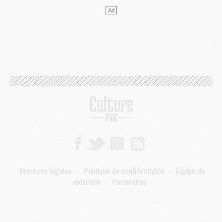
LUNDI 03 AOÛT
Match
- Podcast CulturePSG : Mercato (Godts, Suzuki, Akliouche, Barcola, etc)
Mercato
- L'Ajax attend bien plus de 45M pour Mika Godts
Club
- Quatre retours importants dans le groupe du PSG, et un plus discret
Mercato
- Ayari file en Ligue 2
Club
- Le PSG s'associe avec un géant de la tech
Mercato
- Vu d'Italie, le transfert de Suzuki au PSG est bien engagé
Mercato
- Ferran Torres ne serait pas à vendre, mais...
Europe
- Gros coup dur pour Aston Villa avant de croiser le PSG
DIMANCHE 02 AOÛT
Mercato
- Le transfert de Kolo Muani à la Juventus est officiel
Mercato
- [MAJ] Le PSG a fait une grosse offre à Parme pour Suzuki
Mercato
- Le PSG a envoyé une première offre pour Mika Godts
Club
- Après Pacho, d'autres retours en vue
Mentions légales
-
Politique de confidentialité
-
Équipe de
Mercato
- Changement de dernière minute pour Kolo Muani
rédaction
-
Partenaires
SAMEDI 01 AOÛT
Mercato
- L'agent de Mika Godts confirme un accord avec le PSG
Club
- Quels numéros de maillot pour Akliouche et Digne au PSG ?