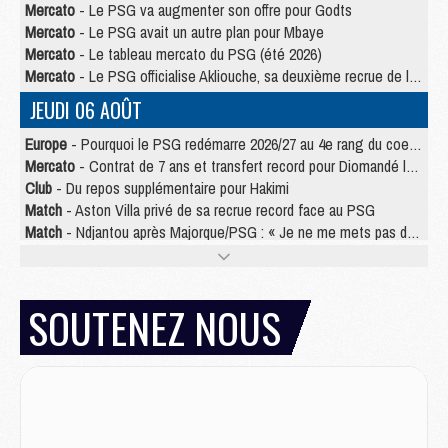
Mercato
- Le PSG va augmenter son offre pour Godts
Mercato
- Le PSG avait un autre plan pour Mbaye
Mercato
- Le tableau mercato du PSG (été 2026)
Mercato
- Le PSG officialise Akliouche, sa deuxième recrue de l’été
JEUDI 06 AOÛT
Europe
- Pourquoi le PSG redémarre 2026/27 au 4e rang du coefficient UEFA
Mercato
- Contrat de 7 ans et transfert record pour Diomandé loin du PSG
Club
- Du repos supplémentaire pour Hakimi
Match
- Aston Villa privé de sa recrue record face au PSG
Match
- Ndjantou après Majorque/PSG : « Je ne me mets pas de plafond »
Mercato
- La deuxième recrue du PSG arrive
Mercato
- Ferran Torres aurait enfin tranché entre le PSG et le Barça
Match
- Rafel Pol « touché » par l'hommage reçu avant Majorque/PSG
SOUTENEZ NOUS
Match
- Majorque/PSG (3-0), les performances individuelles
Match
- Luis Enrique : « On attend le retour de nos internationaux »
MERCREDI 05 AOÛT
Match
- Majorque/PSG (3-0), le résumé et les buts en video
Match
- Majorque/PSG (3-0), reprise compliquée pour Paris