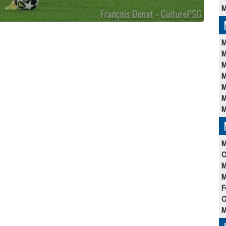
M
M
M
M
M
M
M
M
M
C
M
M
F
C
M