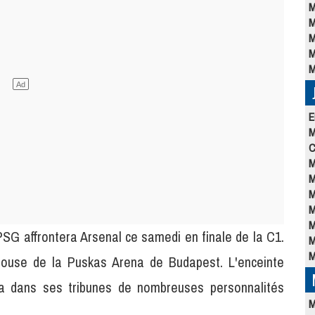
M
M
M
M
M
E
M
C
M
M
M
M
M
 PSG affrontera Arsenal ce samedi en finale de la C1.
M
M
louse de la Puskas Arena de Budapest. L'enceinte
ra dans ses tribunes de nombreuses personnalités
M