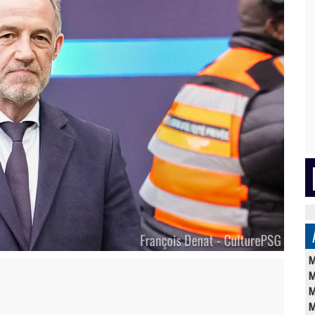
M
M
M
M