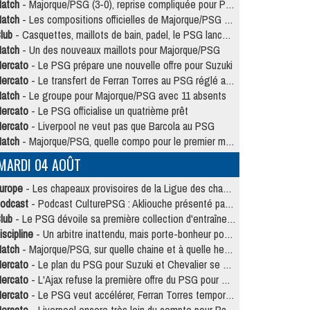
atch
- Majorque/PSG (3-0), reprise compliquée pour Paris
atch
- Les compositions officielles de Majorque/PSG avec Kvara et de nombreux jeunes
lub
- Casquettes, maillots de bain, padel, le PSG lance sa collection été
atch
- Un des nouveaux maillots pour Majorque/PSG
ercato
- Le PSG prépare une nouvelle offre pour Suzuki
ercato
- Le transfert de Ferran Torres au PSG réglé avant le 12 août ?
atch
- Le groupe pour Majorque/PSG avec 11 absents
ercato
- Le PSG officialise un quatrième prêt
ercato
- Liverpool ne veut pas que Barcola au PSG
atch
- Majorque/PSG, quelle compo pour le premier match de la saison 2026/27 ?
MARDI 04 AOÛT
urope
- Les chapeaux provisoires de la Ligue des champions 2026/27
odcast
- Podcast CulturePSG : Akliouche présenté par un fan de Monaco
lub
- Le PSG dévoile sa première collection d'entraînement pour 2026/2027
iscipline
- Un arbitre inattendu, mais porte-bonheur pour Lens/PSG
atch
- Majorque/PSG, sur quelle chaine et à quelle heure regarder le match ?
ercato
- Le plan du PSG pour Suzuki et Chevalier se précise
ercato
- L'Ajax refuse la première offre du PSG pour Godts
ercato
- Le PSG veut accélérer, Ferran Torres temporise