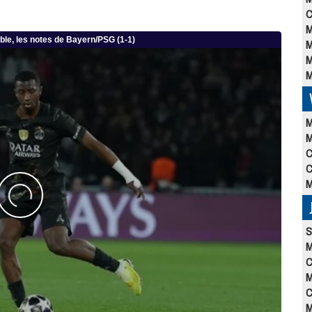
C
M
M
M
M
M
M
C
C
M
S
M
C
M
C
M