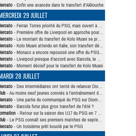
ercato
- Enfin une avancée dans le transfert d'Akliouche
MERCREDI 29 JUILLET
ercato
- Ferran Torres priorité du PSG, mais ouvert à tout
ercato
- Première offre de Liverpool en approche pour Barcola
ercato
- Le montant du transfert de Kolo Muani se précise, la formule aussi
ercato
- Kolo Muani attendu en Italie, son transfert débloqué
ercato
- Monaco a encore repoussé une offre du PSG pour Akliouche
ercato
- Liverpool presque d'accord avec Barcola, le PSG pas du tout
ercato
- Moment décisif pour le transfert de Kolo Muani
MARDI 28 JUILLET
ercato
- Des intermédiaires ont tenté de relancer Diomande au PSG
lub
- Au moins neuf jeunes conviés à l'entraînement des pros
ercato
- Une partie du communiqué du PSG sur Diomande expliquée
ercato
- Barcola futur plus gros transfert de l'été ?
ormation
- Retour sur la saison des U17 du PSG en 7 chiffres clés
lub
- Le PSG connaît ses premiers matches de septembre
ercato
- Un troisième prêt bouclé par le PSG