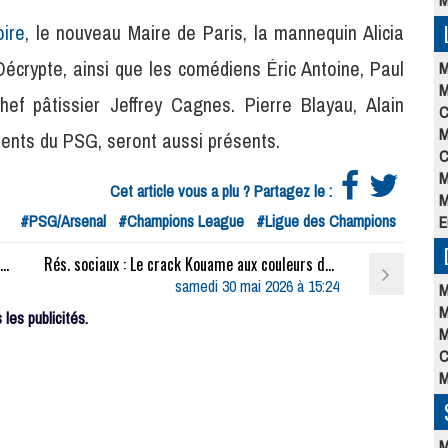
M
ire
, le nouveau Maire de Paris, la mannequin Alicia
Décrypte, ainsi que les comédiens Éric Antoine, Paul
M
M
ef pâtissier Jeffrey Cagnes. Pierre Blayau, Alain
C
M
dents du PSG, seront aussi présents.
C
M
Cet article vous a plu ? Partagez le :
M
#PSG/Arsenal
#Champions League
#Ligue des Champions
E
Match : Les compositions officielles de PSG/Arsenal dévoilées, Zaïre-Emery remplaçant, une surprise côté Arsenal
Rés. sociaux : Le crack Kouame aux couleurs du PSG avant son match à Roland-Garros
samedi 30 mai 2026 à 15:24
M
M
les publicités.
M
C
M
M