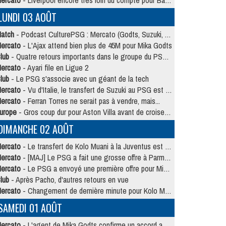
ercato
- Liverpool encore très loin du compte pour Barcola
LUNDI 03 AOÛT
atch
- Podcast CulturePSG : Mercato (Godts, Suzuki, Akliouche, Barcola, etc)
ercato
- L'Ajax attend bien plus de 45M pour Mika Godts
lub
- Quatre retours importants dans le groupe du PSG, et un plus discret
ercato
- Ayari file en Ligue 2
lub
- Le PSG s'associe avec un géant de la tech
ercato
- Vu d'Italie, le transfert de Suzuki au PSG est bien engagé
ercato
- Ferran Torres ne serait pas à vendre, mais...
urope
- Gros coup dur pour Aston Villa avant de croiser le PSG
DIMANCHE 02 AOÛT
ercato
- Le transfert de Kolo Muani à la Juventus est officiel
ercato
- [MAJ] Le PSG a fait une grosse offre à Parme pour Suzuki
ercato
- Le PSG a envoyé une première offre pour Mika Godts
lub
- Après Pacho, d'autres retours en vue
ercato
- Changement de dernière minute pour Kolo Muani
SAMEDI 01 AOÛT
ercato
- L'agent de Mika Godts confirme un accord avec le PSG