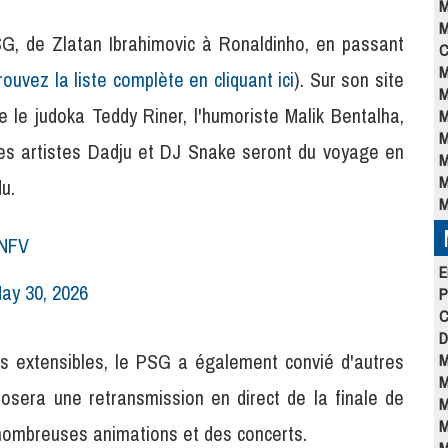
M
M
, de Zlatan Ibrahimovic à Ronaldinho, en passant
C
M
rouvez la liste complète en cliquant ici
). Sur son site
M
le judoka Teddy Riner, l'humoriste Malik Bentalha,
M
M
les artistes Dadju et DJ Snake seront du voyage en
M
M
u.
M
HNFV
E
ay 30, 2026
P
C
D
as extensibles, le PSG a également convié d'autres
M
M
posera une retransmission en direct de la finale de
M
M
nombreuses animations et des concerts.