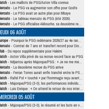
atch
- Les maillots de PSG/Aston Villa connus
ercato
- Le PSG va augmenter son offre pour Godts
ercato
- Le PSG avait un autre plan pour Mbaye
ercato
- Le tableau mercato du PSG (été 2026)
ercato
- Le PSG officialise Akliouche, sa deuxième recrue de l’été
JEUDI 06 AOÛT
urope
- Pourquoi le PSG redémarre 2026/27 au 4e rang du coefficient UEFA
ercato
- Contrat de 7 ans et transfert record pour Diomandé loin du PSG
lub
- Du repos supplémentaire pour Hakimi
atch
- Aston Villa privé de sa recrue record face au PSG
atch
- Ndjantou après Majorque/PSG : « Je ne me mets pas de plafond »
ercato
- La deuxième recrue du PSG arrive
ercato
- Ferran Torres aurait enfin tranché entre le PSG et le Barça
atch
- Rafel Pol « touché » par l'hommage reçu avant Majorque/PSG
atch
- Majorque/PSG (3-0), les performances individuelles
atch
- Luis Enrique : « On attend le retour de nos internationaux »
MERCREDI 05 AOÛT
atch
- Majorque/PSG (3-0), le résumé et les buts en video