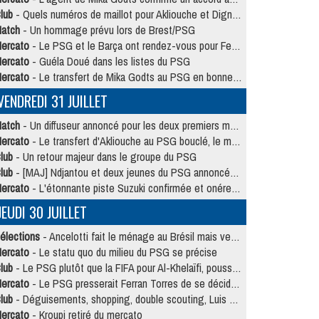
lub
- Quels numéros de maillot pour Akliouche et Digne au PSG ?
atch
- Un hommage prévu lors de Brest/PSG
ercato
- Le PSG et le Barça ont rendez-vous pour Ferran Torres
ercato
- Guéla Doué dans les listes du PSG
ercato
- Le transfert de Mika Godts au PSG en bonne voie
VENDREDI 31 JUILLET
atch
- Un diffuseur annoncé pour les deux premiers matchs amicaux du PSG
ercato
- Le transfert d'Akliouche au PSG bouclé, le montant se précise
lub
- Un retour majeur dans le groupe du PSG
lub
- [MAJ] Ndjantou et deux jeunes du PSG annoncés dans un tournoi U21
ercato
- L'étonnante piste Suzuki confirmée et onéreuse
JEUDI 30 JUILLET
élections
- Ancelotti fait le ménage au Brésil mais veut garder Marquinhos
ercato
- Le statu quo du milieu du PSG se précise
lub
- Le PSG plutôt que la FIFA pour Al-Khelaïfi, poussé par l'UEFA ?
ercato
- Le PSG presserait Ferran Torres de se décider, deux pistes de secours
lub
- Déguisements, shopping, double scouting, Luis Campos dévoile ses méthodes
ercato
- Kroupi retiré du mercato