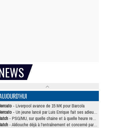
NEWS
AUJOURD'HUI
ercato
- Liverpool avance de 15 M€ pour Barcola
ercato
- Un jeune lancé par Luis Enrique fait ses adieux au PSG
atch
- PSG/MU, sur quelle chaine et à quelle heure regarder le match ?
atch
- Akliouche déjà à l'entraînement et concerné par PSG/MU ?