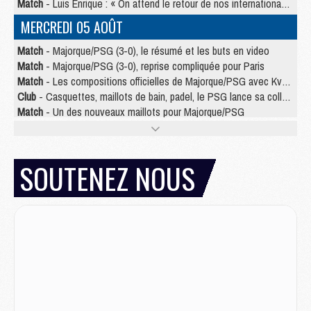
Match
- Luis Enrique : « On attend le retour de nos internationaux »
MERCREDI 05 AOÛT
Match
- Majorque/PSG (3-0), le résumé et les buts en video
Match
- Majorque/PSG (3-0), reprise compliquée pour Paris
Match
- Les compositions officielles de Majorque/PSG avec Kvara et de nombreux jeunes
Club
- Casquettes, maillots de bain, padel, le PSG lance sa collection été
Match
- Un des nouveaux maillots pour Majorque/PSG
Mercato
- Le PSG prépare une nouvelle offre pour Suzuki
Mercato
- Le transfert de Ferran Torres au PSG réglé avant le 12 août ?
Match
- Le groupe pour Majorque/PSG avec 11 absents
SOUTENEZ NOUS
Mercato
- Le PSG officialise un quatrième prêt
Mercato
- Liverpool ne veut pas que Barcola au PSG
Match
- Majorque/PSG, quelle compo pour le premier match de la saison 2026/27 ?
MARDI 04 AOÛT
Europe
- Les chapeaux provisoires de la Ligue des champions 2026/27
Podcast
- Podcast CulturePSG : Akliouche présenté par un fan de Monaco
Club
- Le PSG dévoile sa première collection d'entraînement pour 2026/2027
Discipline
- Un arbitre inattendu, mais porte-bonheur pour Lens/PSG