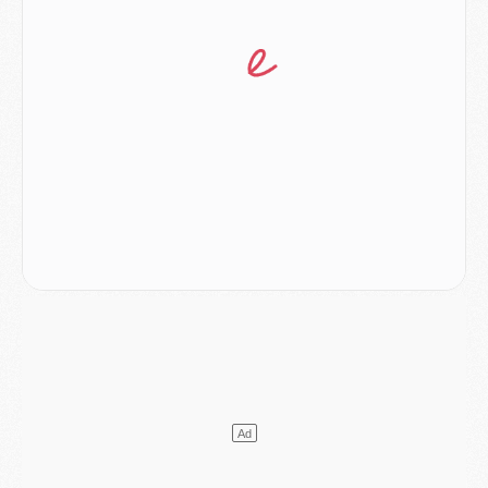
Match
- Majorque/PSG, sur quelle chaine et à quelle heure regarder le match ?
Mercato
- Le plan du PSG pour Suzuki et Chevalier se précise
Mercato
- L'Ajax refuse la première offre du PSG pour Godts
Mercato
- Le PSG veut accélérer, Ferran Torres temporise
Mercato
- Liverpool encore très loin du compte pour Barcola
LUNDI 03 AOÛT
Match
- Podcast CulturePSG : Mercato (Godts, Suzuki, Akliouche, Barcola, etc)
Mercato
- L'Ajax attend bien plus de 45M pour Mika Godts
Club
- Quatre retours importants dans le groupe du PSG, et un plus discret
Mercato
- Ayari file en Ligue 2
Club
- Le PSG s'associe avec un géant de la tech
Mercato
- Vu d'Italie, le transfert de Suzuki au PSG est bien engagé
Mercato
- Ferran Torres ne serait pas à vendre, mais...
Europe
- Gros coup dur pour Aston Villa avant de croiser le PSG
DIMANCHE 02 AOÛT
Mercato
- Le transfert de Kolo Muani à la Juventus est officiel
Mercato
- [MAJ] Le PSG a fait une grosse offre à Parme pour Suzuki
Mercato
- Le PSG a envoyé une première offre pour Mika Godts
Club
- Après Pacho, d'autres retours en vue