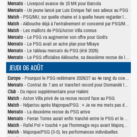
Mercato
- Liverpool avance de 15 M€ pour Barcola
Mercato
- Un jeune lancé par Luis Enrique fait ses adieux au PSG
Match
- PSG/MU, sur quelle chaine et à quelle heure regarder le match ?
Match
- Akliouche déjà à l'entraînement et concerné par PSG/MU ?
Match
- Les maillots de PSG/Aston Villa connus
Mercato
- Le PSG va augmenter son offre pour Godts
Mercato
- Le PSG avait un autre plan pour Mbaye
Mercato
- Le tableau mercato du PSG (été 2026)
Mercato
- Le PSG officialise Akliouche, sa deuxième recrue de l’été
JEUDI 06 AOÛT
Europe
- Pourquoi le PSG redémarre 2026/27 au 4e rang du coefficient UEFA
Mercato
- Contrat de 7 ans et transfert record pour Diomandé loin du PSG
Club
- Du repos supplémentaire pour Hakimi
Match
- Aston Villa privé de sa recrue record face au PSG
Match
- Ndjantou après Majorque/PSG : « Je ne me mets pas de plafond »
Mercato
- La deuxième recrue du PSG arrive
Mercato
- Ferran Torres aurait enfin tranché entre le PSG et le Barça
Match
- Rafel Pol « touché » par l'hommage reçu avant Majorque/PSG
Match
- Majorque/PSG (3-0), les performances individuelles