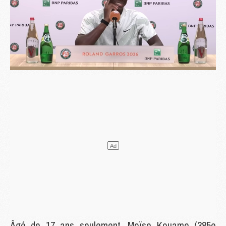
Âgé de 17 ans seulement, Moïse Kouame (385e