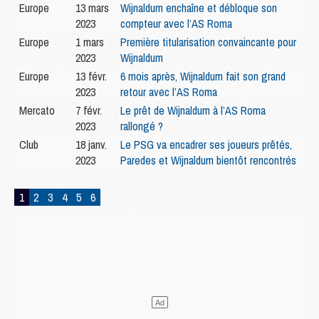
Europe
13 mars
Wijnaldum enchaîne et débloque son
2023
compteur avec l’AS Roma
Europe
1 mars
Première titularisation convaincante pour
2023
Wijnaldum
Europe
13 févr.
6 mois après, Wijnaldum fait son grand
2023
retour avec l’AS Roma
Mercato
7 févr.
Le prêt de Wijnaldum à l’AS Roma
2023
rallongé ?
Club
18 janv.
Le PSG va encadrer ses joueurs prêtés,
2023
Paredes et Wijnaldum bientôt rencontrés
1
2
3
4
5
6