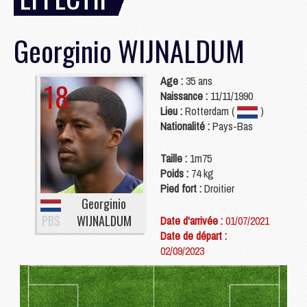
Georginio
WIJNALDUM
Age :
35 ans
18
Naissance :
11/11/1990
Lieu :
Rotterdam (
)
Nationalité :
Pays-Bas
Taille :
1m75
Poids :
74 kg
Pied fort :
Droitier
Georginio
PBS
WIJNALDUM
Date d'arrivée :
01/07/2021
Date de départ :
02/09/2023