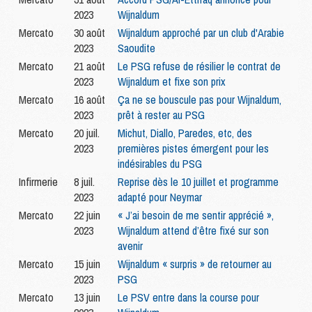
2023
Wijnaldum
Mercato
30 août
Wijnaldum approché par un club d'Arabie
2023
Saoudite
Mercato
21 août
Le PSG refuse de résilier le contrat de
2023
Wijnaldum et fixe son prix
Mercato
16 août
Ça ne se bouscule pas pour Wijnaldum,
2023
prêt à rester au PSG
Mercato
20 juil.
Michut, Diallo, Paredes, etc, des
2023
premières pistes émergent pour les
indésirables du PSG
Infirmerie
8 juil.
Reprise dès le 10 juillet et programme
2023
adapté pour Neymar
Mercato
22 juin
« J’ai besoin de me sentir apprécié »,
2023
Wijnaldum attend d’être fixé sur son
avenir
Mercato
15 juin
Wijnaldum « surpris » de retourner au
2023
PSG
Mercato
13 juin
Le PSV entre dans la course pour