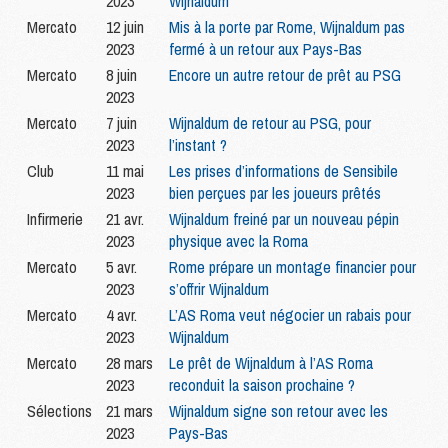
2023
Wijnaldum
Mercato
12 juin
Mis à la porte par Rome, Wijnaldum pas
2023
fermé à un retour aux Pays-Bas
Mercato
8 juin
Encore un autre retour de prêt au PSG
2023
Mercato
7 juin
Wijnaldum de retour au PSG, pour
2023
l’instant ?
Club
11 mai
Les prises d’informations de Sensibile
2023
bien perçues par les joueurs prêtés
Infirmerie
21 avr.
Wijnaldum freiné par un nouveau pépin
2023
physique avec la Roma
Mercato
5 avr.
Rome prépare un montage financier pour
2023
s’offrir Wijnaldum
Mercato
4 avr.
L’AS Roma veut négocier un rabais pour
2023
Wijnaldum
Mercato
28 mars
Le prêt de Wijnaldum à l’AS Roma
2023
reconduit la saison prochaine ?
Sélections
21 mars
Wijnaldum signe son retour avec les
2023
Pays-Bas