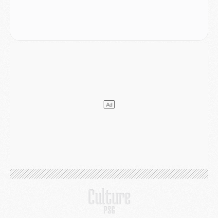
Club
- Quatre retours importants dans le groupe du PSG, et un plus discret
Mercato
- Ayari file en Ligue 2
Club
- Le PSG s'associe avec un géant de la tech
Mercato
- Vu d'Italie, le transfert de Suzuki au PSG est bien engagé
Mercato
- Ferran Torres ne serait pas à vendre, mais...
Europe
- Gros coup dur pour Aston Villa avant de croiser le PSG
DIMANCHE 02 AOÛT
Mercato
- Le transfert de Kolo Muani à la Juventus est officiel
Mercato
- [MAJ] Le PSG a fait une grosse offre à Parme pour Suzuki
Mercato
- Le PSG a envoyé une première offre pour Mika Godts
Club
- Après Pacho, d'autres retours en vue
Mercato
- Changement de dernière minute pour Kolo Muani
SAMEDI 01 AOÛT
Mercato
- L'agent de Mika Godts confirme un accord avec le PSG
Club
- Quels numéros de maillot pour Akliouche et Digne au PSG ?
Match
- Un hommage prévu lors de Brest/PSG
Mercato
- Le PSG et le Barça ont rendez-vous pour Ferran Torres
Mercato
- Guéla Doué dans les listes du PSG