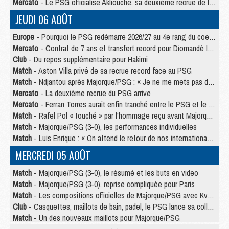
Mercato
- Le PSG officialise Akliouche, sa deuxième recrue de l’été
JEUDI 06 AOÛT
Europe
- Pourquoi le PSG redémarre 2026/27 au 4e rang du coefficient UEFA
Mercato
- Contrat de 7 ans et transfert record pour Diomandé loin du PSG
Club
- Du repos supplémentaire pour Hakimi
Match
- Aston Villa privé de sa recrue record face au PSG
Match
- Ndjantou après Majorque/PSG : « Je ne me mets pas de plafond »
Mercato
- La deuxième recrue du PSG arrive
Mercato
- Ferran Torres aurait enfin tranché entre le PSG et le Barça
Match
- Rafel Pol « touché » par l'hommage reçu avant Majorque/PSG
Match
- Majorque/PSG (3-0), les performances individuelles
Match
- Luis Enrique : « On attend le retour de nos internationaux »
MERCREDI 05 AOÛT
Match
- Majorque/PSG (3-0), le résumé et les buts en video
Match
- Majorque/PSG (3-0), reprise compliquée pour Paris
Match
- Les compositions officielles de Majorque/PSG avec Kvara et de nombreux jeunes
Club
- Casquettes, maillots de bain, padel, le PSG lance sa collection été
Match
- Un des nouveaux maillots pour Majorque/PSG