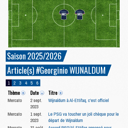
Saison 2025/2026
Article(s) #Georginio WIJNALDUM
1
2
3
4
5
6
Thème
Date
Titre
Mercato
2 sept.
Wijnaldum à Al-Ettifaq, c'est officiel
2023
Mercato
1 sept.
Le PSG va toucher un joli chèque pour le
2023
départ de Wijnaldum
Mercato
31 août
Accord PSG/Al-Ettifaq annoncé pour