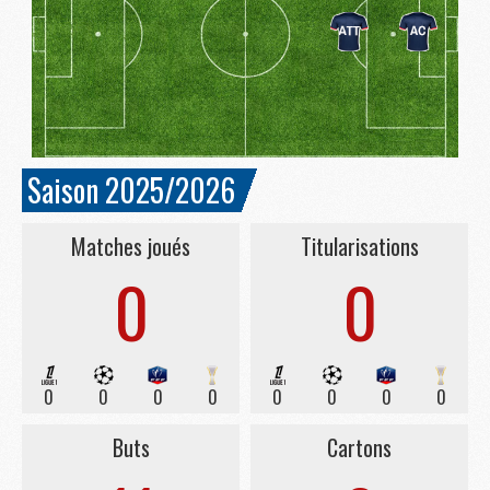
Saison 2025/2026
Matches joués
Titularisations
0
0
0
0
0
0
0
0
0
0
Buts
Cartons