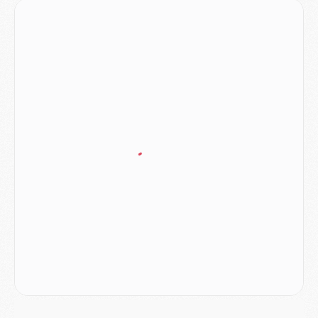
Europe
- Les chapeaux provisoires de la Ligue des champions 2026/27
Podcast
- Podcast CulturePSG : Akliouche présenté par un fan de Monaco
Club
- Le PSG dévoile sa première collection d'entraînement pour 2026/2027
Discipline
- Un arbitre inattendu, mais porte-bonheur pour Lens/PSG
Match
- Majorque/PSG, sur quelle chaine et à quelle heure regarder le match ?
Mercato
- Le plan du PSG pour Suzuki et Chevalier se précise
Mercato
- L'Ajax refuse la première offre du PSG pour Godts
Mercato
- Le PSG veut accélérer, Ferran Torres temporise
Mercato
- Liverpool encore très loin du compte pour Barcola
LUNDI 03 AOÛT
Match
- Podcast CulturePSG : Mercato (Godts, Suzuki, Akliouche, Barcola, etc)
Mercato
- L'Ajax attend bien plus de 45M pour Mika Godts
Club
- Quatre retours importants dans le groupe du PSG, et un plus discret
Mercato
- Ayari file en Ligue 2
Club
- Le PSG s'associe avec un géant de la tech
Mercato
- Vu d'Italie, le transfert de Suzuki au PSG est bien engagé
Mercato
- Ferran Torres ne serait pas à vendre, mais...
Europe
- Gros coup dur pour Aston Villa avant de croiser le PSG