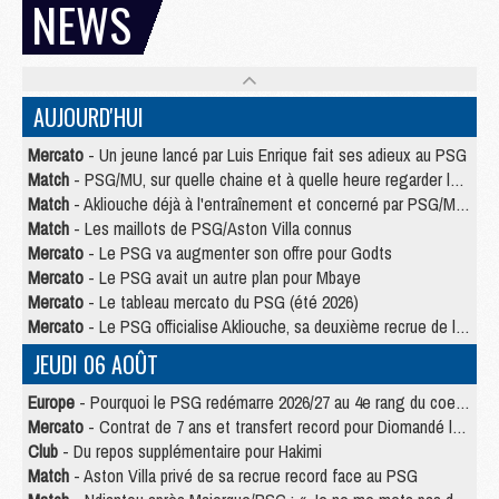
NEWS
AUJOURD'HUI
Mercato
- Un jeune lancé par Luis Enrique fait ses adieux au PSG
Match
- PSG/MU, sur quelle chaine et à quelle heure regarder le match ?
Match
- Akliouche déjà à l'entraînement et concerné par PSG/MU ?
Match
- Les maillots de PSG/Aston Villa connus
Mercato
- Le PSG va augmenter son offre pour Godts
Mercato
- Le PSG avait un autre plan pour Mbaye
Mercato
- Le tableau mercato du PSG (été 2026)
Mercato
- Le PSG officialise Akliouche, sa deuxième recrue de l’été
JEUDI 06 AOÛT
Europe
- Pourquoi le PSG redémarre 2026/27 au 4e rang du coefficient UEFA
Mercato
- Contrat de 7 ans et transfert record pour Diomandé loin du PSG
Club
- Du repos supplémentaire pour Hakimi
Match
- Aston Villa privé de sa recrue record face au PSG