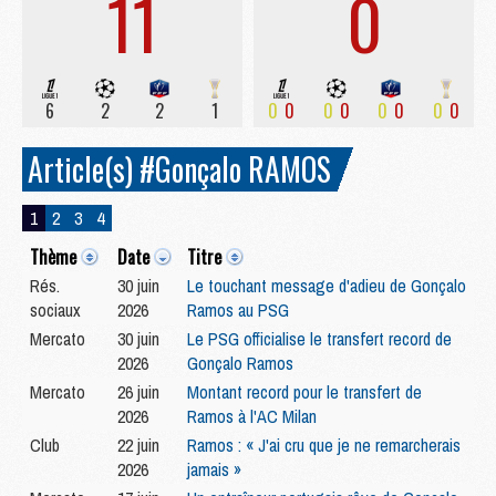
11
0
6
2
2
1
0
0
0
0
0
0
0
0
Article(s) #Gonçalo RAMOS
1
2
3
4
Thème
Date
Titre
Rés.
30 juin
Le touchant message d'adieu de Gonçalo
sociaux
2026
Ramos au PSG
Mercato
30 juin
Le PSG officialise le transfert record de
2026
Gonçalo Ramos
Mercato
26 juin
Montant record pour le transfert de
2026
Ramos à l'AC Milan
Club
22 juin
Ramos : « J'ai cru que je ne remarcherais
2026
jamais »