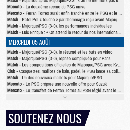
Match
- Ndjantou après Majorque/PSG : « Je ne me mets pas de plafond »
Mercato
- La deuxième recrue du PSG arrive
Mercato
- Ferran Torres aurait enfin tranché entre le PSG et le Barça
Match
- Rafel Pol « touché » par l'hommage reçu avant Majorque/PSG
Match
- Majorque/PSG (3-0), les performances individuelles
Match
- Luis Enrique : « On attend le retour de nos internationaux »
MERCREDI 05 AOÛT
Match
- Majorque/PSG (3-0), le résumé et les buts en video
Match
- Majorque/PSG (3-0), reprise compliquée pour Paris
Match
- Les compositions officielles de Majorque/PSG avec Kvara et de nombreux jeunes
Club
- Casquettes, maillots de bain, padel, le PSG lance sa collection été
Match
- Un des nouveaux maillots pour Majorque/PSG
Mercato
- Le PSG prépare une nouvelle offre pour Suzuki
Mercato
- Le transfert de Ferran Torres au PSG réglé avant le 12 août ?
Match
- Le groupe pour Majorque/PSG avec 11 absents
Mercato
- Le PSG officialise un quatrième prêt
Mercato
- Liverpool ne veut pas que Barcola au PSG
SOUTENEZ NOUS
Match
- Majorque/PSG, quelle compo pour le premier match de la saison 2026/27 ?
MARDI 04 AOÛT