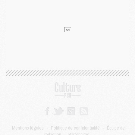
DIMANCHE 02 AOÛT
Mercato
- Le transfert de Kolo Muani à la Juventus est officiel
Mercato
- [MAJ] Le PSG a fait une grosse offre à Parme pour Suzuki
Mercato
- Le PSG a envoyé une première offre pour Mika Godts
Club
- Après Pacho, d'autres retours en vue
Mercato
- Changement de dernière minute pour Kolo Muani
SAMEDI 01 AOÛT
Mercato
- L'agent de Mika Godts confirme un accord avec le PSG
Club
- Quels numéros de maillot pour Akliouche et Digne au PSG ?
Match
- Un hommage prévu lors de Brest/PSG
Mercato
- Le PSG et le Barça ont rendez-vous pour Ferran Torres
Mercato
- Guéla Doué dans les listes du PSG
Mercato
- Le transfert de Mika Godts au PSG en bonne voie
VENDREDI 31 JUILLET
Match
- Un diffuseur annoncé pour les deux premiers matchs amicaux du PSG
Mercato
- Le transfert d'Akliouche au PSG bouclé, le montant se précise
Club
- Un retour majeur dans le groupe du PSG
Mentions légales
-
Politique de confidentialité
-
Équipe de
Club
- [MAJ] Ndjantou et deux jeunes du PSG annoncés dans un tournoi U21
rédaction
-
Partenaires