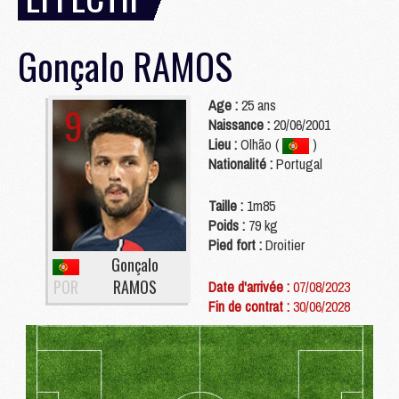
Gonçalo
RAMOS
Age :
25 ans
9
Naissance :
20/06/2001
Lieu :
Olhão (
)
Nationalité :
Portugal
Taille :
1m85
Poids :
79 kg
Pied fort :
Droitier
Gonçalo
POR
RAMOS
Date d'arrivée :
07/08/2023
Fin de contrat :
30/06/2028