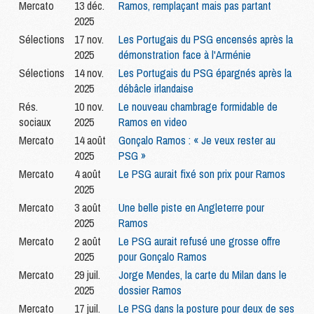
Mercato
13 déc.
Ramos, remplaçant mais pas partant
2025
Sélections
17 nov.
Les Portugais du PSG encensés après la
2025
démonstration face à l'Arménie
Sélections
14 nov.
Les Portugais du PSG épargnés après la
2025
débâcle irlandaise
Rés.
10 nov.
Le nouveau chambrage formidable de
sociaux
2025
Ramos en video
Mercato
14 août
Gonçalo Ramos : « Je veux rester au
2025
PSG »
Mercato
4 août
Le PSG aurait fixé son prix pour Ramos
2025
Mercato
3 août
Une belle piste en Angleterre pour
2025
Ramos
Mercato
2 août
Le PSG aurait refusé une grosse offre
2025
pour Gonçalo Ramos
Mercato
29 juil.
Jorge Mendes, la carte du Milan dans le
2025
dossier Ramos
Mercato
17 juil.
Le PSG dans la posture pour deux de ses