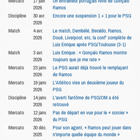
Mercato
17 juin
Un entraîneur portugais rêve de Gonçalo
2026
Ramos
Discipline
30 avr.
Encore une suspension 1 + 1 pour le PSG
2026
Match
4 avr.
Le match, Dembélé, Beraldo, Ramos,
2026
Doué, Liverpool, etc, la conf' complète de
Luis Enrique après PSG/Toulouse (3-1)
Match
3 avr.
Luis Enrique : « Gonçalo Ramos montre
2026
toujours que je me rate »
Mercato
23 janv.
Le PSG aurait déjà trouvé le remplaçant
2026
de Ramos
Mercato
19 janv.
L'Atlético vise un deuxième joueur du
2026
PSG
Discipline
14 janv.
L'averti fantôme de PSG/OM a été
2026
retrouvé
Mercato
12 janv.
Pas de départ en vue pour le « sorcier »
2026
du PSG
Mercato
30 déc.
Pour son agent, « Ramos peut jouer dans
2025
n'importe quelle équipe du monde »