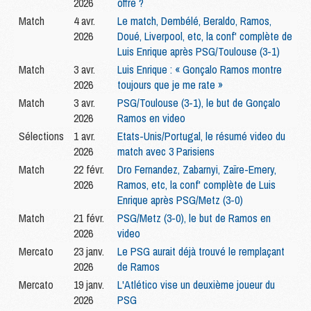
2026
offre ?
Match
4 avr.
Le match, Dembélé, Beraldo, Ramos,
2026
Doué, Liverpool, etc, la conf' complète de
Luis Enrique après PSG/Toulouse (3-1)
Match
3 avr.
Luis Enrique : « Gonçalo Ramos montre
2026
toujours que je me rate »
Match
3 avr.
PSG/Toulouse (3-1), le but de Gonçalo
2026
Ramos en video
Sélections
1 avr.
Etats-Unis/Portugal, le résumé video du
2026
match avec 3 Parisiens
Match
22 févr.
Dro Fernandez, Zabarnyi, Zaïre-Emery,
2026
Ramos, etc, la conf' complète de Luis
Enrique après PSG/Metz (3-0)
Match
21 févr.
PSG/Metz (3-0), le but de Ramos en
2026
video
Mercato
23 janv.
Le PSG aurait déjà trouvé le remplaçant
2026
de Ramos
Mercato
19 janv.
L'Atlético vise un deuxième joueur du
2026
PSG