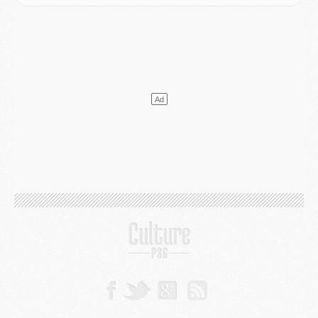
Mercato
- [MAJ] Le PSG a fait une grosse offre à Parme pour Suzuki
Mercato
- Le PSG a envoyé une première offre pour Mika Godts
Club
- Après Pacho, d'autres retours en vue
Mercato
- Changement de dernière minute pour Kolo Muani
SAMEDI 01 AOÛT
Mercato
- L'agent de Mika Godts confirme un accord avec le PSG
Club
- Quels numéros de maillot pour Akliouche et Digne au PSG ?
Match
- Un hommage prévu lors de Brest/PSG
Mercato
- Le PSG et le Barça ont rendez-vous pour Ferran Torres
Mercato
- Guéla Doué dans les listes du PSG
Mercato
- Le transfert de Mika Godts au PSG en bonne voie
VENDREDI 31 JUILLET
Match
- Un diffuseur annoncé pour les deux premiers matchs amicaux du PSG
Mercato
- Le transfert d'Akliouche au PSG bouclé, le montant se précise
Club
- Un retour majeur dans le groupe du PSG
Club
- [MAJ] Ndjantou et deux jeunes du PSG annoncés dans un tournoi U21
Mercato
- L'étonnante piste Suzuki confirmée et onéreuse
JEUDI 30 JUILLET