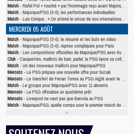
Match
- Rafel Pol « touché » par l'hommage reçu avant Majorque/PSG
Match
- Majorque/PSG (3-0), les performances individuelles
Match
- Luis Enrique : « On attend le retour de nos internationaux »
MERCREDI 05 AOÛT
Match
- Majorque/PSG (3-0), le résumé et les buts en video
Match
- Majorque/PSG (3-0), reprise compliquée pour Paris
Match
- Les compositions officielles de Majorque/PSG avec Kvara et de nombreux jeunes
Club
- Casquettes, maillots de bain, padel, le PSG lance sa collection été
Match
- Un des nouveaux maillots pour Majorque/PSG
Mercato
- Le PSG prépare une nouvelle offre pour Suzuki
Mercato
- Le transfert de Ferran Torres au PSG réglé avant le 12 août ?
Match
- Le groupe pour Majorque/PSG avec 11 absents
Mercato
- Le PSG officialise un quatrième prêt
Mercato
- Liverpool ne veut pas que Barcola au PSG
Match
- Majorque/PSG, quelle compo pour le premier match de la saison 2026/27 ?
MARDI 04 AOÛT
Europe
- Les chapeaux provisoires de la Ligue des champions 2026/27
SOUTENEZ NOUS
Podcast
- Podcast CulturePSG : Akliouche présenté par un fan de Monaco