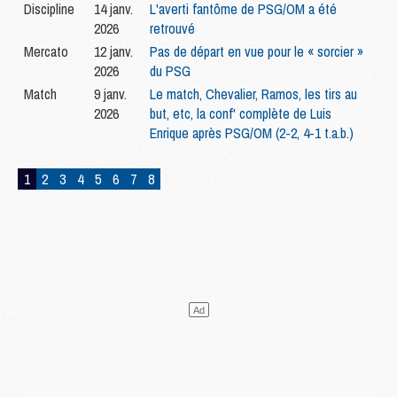
Discipline
14 janv.
L'averti fantôme de PSG/OM a été
2026
retrouvé
Mercato
12 janv.
Pas de départ en vue pour le « sorcier »
2026
du PSG
Match
9 janv.
Le match, Chevalier, Ramos, les tirs au
2026
but, etc, la conf' complète de Luis
Enrique après PSG/OM (2-2, 4-1 t.a.b.)
1
2
3
4
5
6
7
8