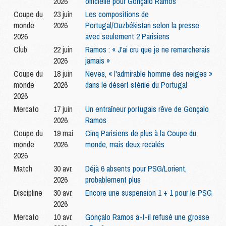
2026
officielle pour Gonçalo Ramos
Coupe du
23 juin
Les compositions de
monde
2026
Portugal/Ouzbékistan selon la presse
2026
avec seulement 2 Parisiens
Club
22 juin
Ramos : « J'ai cru que je ne remarcherais
2026
jamais »
Coupe du
18 juin
Neves, « l'admirable homme des neiges »
monde
2026
dans le désert stérile du Portugal
2026
Mercato
17 juin
Un entraîneur portugais rêve de Gonçalo
2026
Ramos
Coupe du
19 mai
Cinq Parisiens de plus à la Coupe du
monde
2026
monde, mais deux recalés
2026
Match
30 avr.
Déjà 6 absents pour PSG/Lorient,
2026
probablement plus
Discipline
30 avr.
Encore une suspension 1 + 1 pour le PSG
2026
Mercato
10 avr.
Gonçalo Ramos a-t-il refusé une grosse