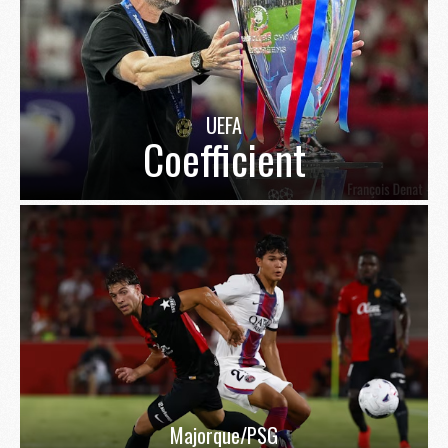
UEFA
Coefficient
Majorque/PSG