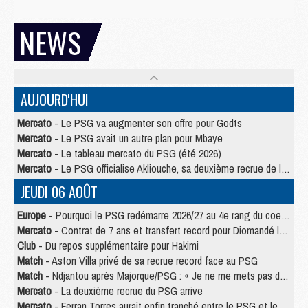
NEWS
AUJOURD'HUI
Mercato
- Le PSG va augmenter son offre pour Godts
Mercato
- Le PSG avait un autre plan pour Mbaye
Mercato
- Le tableau mercato du PSG (été 2026)
Mercato
- Le PSG officialise Akliouche, sa deuxième recrue de l’été
JEUDI 06 AOÛT
Europe
- Pourquoi le PSG redémarre 2026/27 au 4e rang du coefficient UEFA
Mercato
- Contrat de 7 ans et transfert record pour Diomandé loin du PSG
Club
- Du repos supplémentaire pour Hakimi
Match
- Aston Villa privé de sa recrue record face au PSG
Match
- Ndjantou après Majorque/PSG : « Je ne me mets pas de plafond »
Mercato
- La deuxième recrue du PSG arrive
Mercato
- Ferran Torres aurait enfin tranché entre le PSG et le Barça