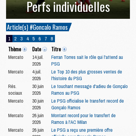
Perfs individuelles
Article(s) #Goncalo Ramos
1
2
3
4
5
6
7
8
Thème
Date
Titre
Mercato
14 juil.
Ferran Torres sait le rôle qui l'attend au
2026
PSG
Mercato
4 juil.
Le Top 10 des plus grosses ventes de
2026
l'histoire du PSG
Rés.
30 juin
Le touchant message d'adieu de Gonçalo
sociaux
2026
Ramos au PSG
Mercato
30 juin
Le PSG officialise le transfert record de
2026
Gonçalo Ramos
Mercato
26 juin
Montant record pour le transfert de
2026
Ramos à l'AC Milan
Mercato
26 juin
Le PSG a reçu une première offre