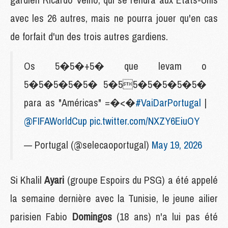
avec les 26 autres, mais ne pourra jouer qu'en cas
de forfait d'un des trois autres gardiens.
Os 5�5�+5� que levam o
5�5�5�5�5� 5�55�5�5�5�5�
para as "Américas" =�<�
#VaiDarPortugal
|
@FIFAWorldCup
pic.twitter.com/NXZY6EiuOY
— Portugal (@selecaoportugal)
May 19, 2026
Si Khalil
Ayari
(groupe Espoirs du PSG)
a été appelé
la semaine dernière avec la Tunisie, le jeune ailier
parisien Fabio
Domingos
(18 ans) n'a lui pas été