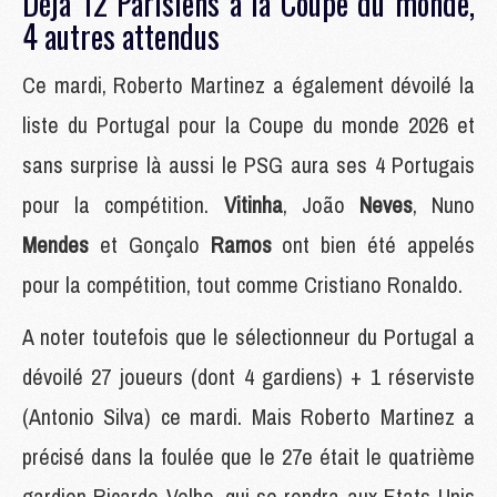
Déjà 12 Parisiens à la Coupe du monde,
4 autres attendus
Ce mardi, Roberto Martinez a également dévoilé la
liste du Portugal pour la Coupe du monde 2026 et
sans surprise là aussi le PSG aura ses 4 Portugais
pour la compétition.
Vitinha
, João
Neves
, Nuno
Mendes
et Gonçalo
Ramos
ont bien été appelés
pour la compétition, tout comme Cristiano Ronaldo.
A noter toutefois que le sélectionneur du Portugal a
dévoilé 27 joueurs (dont 4 gardiens) + 1 réserviste
(Antonio Silva) ce mardi. Mais Roberto Martinez a
précisé dans la foulée que le 27e était le quatrième
gardien Ricardo Velho, qui se rendra aux Etats-Unis