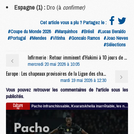
Espagne (1) :
Dro (à
confirmer)
Cet article vous a plu ? Partagez le :
#Coupe du Monde 2026
#Marquinhos
#Brésil
#Lucas Beraldo
#Portugal
#Mendes
#Vitinha
#Goncalo Ramos
#Joao Neves
#Sélections
Infirmerie : Retour imminent d'Hakimi à 10 jours de PSG/Arsenal
mercredi 20 mai 2026 à 10:05
Europe : Les chapeaux provisoires de la Ligue des champions 2026/27
mardi 19 mai 2026 à 12:30
Vous pouvez retrouver les commentaires de l'article sous les
publicités.