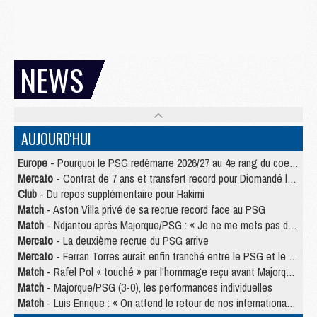
NEWS
AUJOURD'HUI
Europe
- Pourquoi le PSG redémarre 2026/27 au 4e rang du coefficient UEFA
Mercato
- Contrat de 7 ans et transfert record pour Diomandé loin du PSG
Club
- Du repos supplémentaire pour Hakimi
Match
- Aston Villa privé de sa recrue record face au PSG
Match
- Ndjantou après Majorque/PSG : « Je ne me mets pas de plafond »
Mercato
- La deuxième recrue du PSG arrive
Mercato
- Ferran Torres aurait enfin tranché entre le PSG et le Barça
Match
- Rafel Pol « touché » par l'hommage reçu avant Majorque/PSG
Match
- Majorque/PSG (3-0), les performances individuelles
Match
- Luis Enrique : « On attend le retour de nos internationaux »