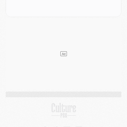
Mercato
- Changement de dernière minute pour Kolo Muani
SAMEDI 01 AOÛT
Mercato
- L'agent de Mika Godts confirme un accord avec le PSG
Club
- Quels numéros de maillot pour Akliouche et Digne au PSG ?
Match
- Un hommage prévu lors de Brest/PSG
Mercato
- Le PSG et le Barça ont rendez-vous pour Ferran Torres
Mercato
- Guéla Doué dans les listes du PSG
Mercato
- Le transfert de Mika Godts au PSG en bonne voie
VENDREDI 31 JUILLET
Match
- Un diffuseur annoncé pour les deux premiers matchs amicaux du PSG
Mercato
- Le transfert d'Akliouche au PSG bouclé, le montant se précise
Club
- Un retour majeur dans le groupe du PSG
Club
- [MAJ] Ndjantou et deux jeunes du PSG annoncés dans un tournoi U21
Mercato
- L'étonnante piste Suzuki confirmée et onéreuse
JEUDI 30 JUILLET
Sélections
- Ancelotti fait le ménage au Brésil mais veut garder Marquinhos
Mercato
- Le statu quo du milieu du PSG se précise