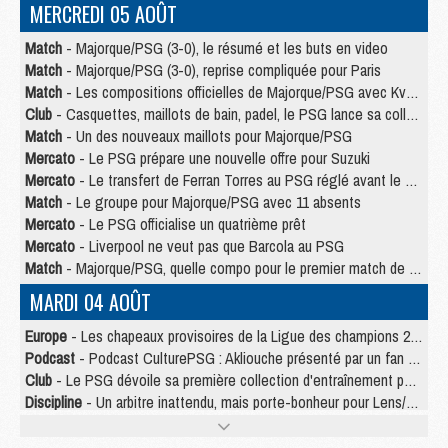
MERCREDI 05 AOÛT
Match
- Majorque/PSG (3-0), le résumé et les buts en video
Match
- Majorque/PSG (3-0), reprise compliquée pour Paris
Match
- Les compositions officielles de Majorque/PSG avec Kvara et de nombreux jeunes
Club
- Casquettes, maillots de bain, padel, le PSG lance sa collection été
Match
- Un des nouveaux maillots pour Majorque/PSG
Mercato
- Le PSG prépare une nouvelle offre pour Suzuki
Mercato
- Le transfert de Ferran Torres au PSG réglé avant le 12 août ?
Match
- Le groupe pour Majorque/PSG avec 11 absents
Mercato
- Le PSG officialise un quatrième prêt
Mercato
- Liverpool ne veut pas que Barcola au PSG
Match
- Majorque/PSG, quelle compo pour le premier match de la saison 2026/27 ?
MARDI 04 AOÛT
Europe
- Les chapeaux provisoires de la Ligue des champions 2026/27
Podcast
- Podcast CulturePSG : Akliouche présenté par un fan de Monaco
Club
- Le PSG dévoile sa première collection d'entraînement pour 2026/2027
Discipline
- Un arbitre inattendu, mais porte-bonheur pour Lens/PSG
Match
- Majorque/PSG, sur quelle chaine et à quelle heure regarder le match ?
Mercato
- Le plan du PSG pour Suzuki et Chevalier se précise