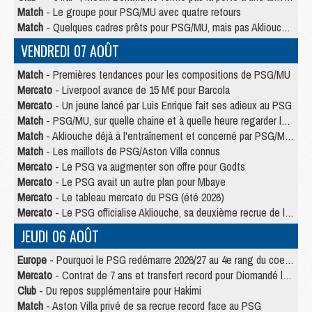
Match
- Le groupe pour PSG/MU avec quatre retours
Match
- Quelques cadres prêts pour PSG/MU, mais pas Akliouche ?
VENDREDI 07 AOÛT
Match
- Premières tendances pour les compositions de PSG/MU
Mercato
- Liverpool avance de 15 M€ pour Barcola
Mercato
- Un jeune lancé par Luis Enrique fait ses adieux au PSG
Match
- PSG/MU, sur quelle chaine et à quelle heure regarder le match ?
Match
- Akliouche déjà à l'entraînement et concerné par PSG/MU ?
Match
- Les maillots de PSG/Aston Villa connus
Mercato
- Le PSG va augmenter son offre pour Godts
Mercato
- Le PSG avait un autre plan pour Mbaye
Mercato
- Le tableau mercato du PSG (été 2026)
Mercato
- Le PSG officialise Akliouche, sa deuxième recrue de l’été
JEUDI 06 AOÛT
Europe
- Pourquoi le PSG redémarre 2026/27 au 4e rang du coefficient UEFA
Mercato
- Contrat de 7 ans et transfert record pour Diomandé loin du PSG
Club
- Du repos supplémentaire pour Hakimi
Match
- Aston Villa privé de sa recrue record face au PSG