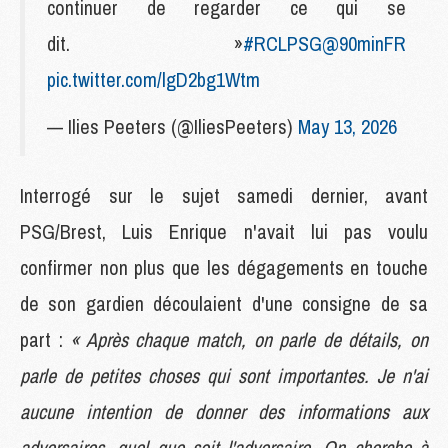
continuer de regarder ce qui se
dit. »
#RCLPSG
@90minFR
pic.twitter.com/lgD2bg1Wtm
— Ilies Peeters (@IliesPeeters)
May 13, 2026
Interrogé sur le sujet samedi dernier, avant
PSG/Brest, Luis Enrique n'avait lui pas voulu
confirmer non plus que les dégagements en touche
de son gardien découlaient d'une consigne de sa
part :
« Après chaque match, on parle de détails, on
parle de petites choses qui sont importantes. Je n'ai
aucune intention de donner des informations aux
adversaires, quel que soit l'adversaire. On cherche à