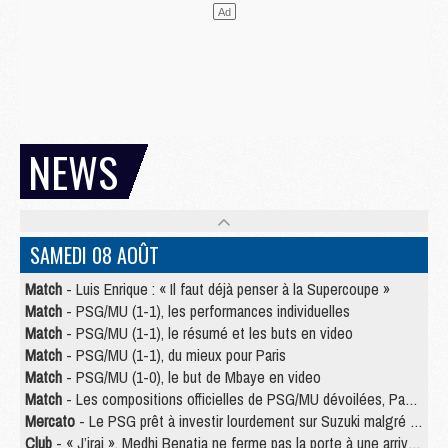
NEWS
SAMEDI 08 AOÛT
Match
- Luis Enrique : « Il faut déjà penser à la Supercoupe »
Match
- PSG/MU (1-1), les performances individuelles
Match
- PSG/MU (1-1), le résumé et les buts en video
Match
- PSG/MU (1-1), du mieux pour Paris
Match
- PSG/MU (1-0), le but de Mbaye en video
Match
- Les compositions officielles de PSG/MU dévoilées, Pacho titulaire
Mercato
- Le PSG prêt à investir lourdement sur Suzuki malgré Safonov et Chevalier
Club
- « J’irai », Medhi Benatia ne ferme pas la porte à une arrivée au PSG