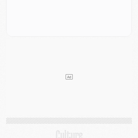
Europe
- Les chapeaux provisoires de la Ligue des champions 2026/27
Podcast
- Podcast CulturePSG : Akliouche présenté par un fan de Monaco
Club
- Le PSG dévoile sa première collection d'entraînement pour 2026/2027
Discipline
- Un arbitre inattendu, mais porte-bonheur pour Lens/PSG
Match
- Majorque/PSG, sur quelle chaine et à quelle heure regarder le match ?
Mercato
- Le plan du PSG pour Suzuki et Chevalier se précise
Mercato
- L'Ajax refuse la première offre du PSG pour Godts
Mercato
- Le PSG veut accélérer, Ferran Torres temporise
Mercato
- Liverpool encore très loin du compte pour Barcola
LUNDI 03 AOÛT
Match
- Podcast CulturePSG : Mercato (Godts, Suzuki, Akliouche, Barcola, etc)
Mercato
- L'Ajax attend bien plus de 45M pour Mika Godts
Club
- Quatre retours importants dans le groupe du PSG, et un plus discret
Mercato
- Ayari file en Ligue 2
Club
- Le PSG s'associe avec un géant de la tech
Mercato
- Vu d'Italie, le transfert de Suzuki au PSG est bien engagé
Mercato
- Ferran Torres ne serait pas à vendre, mais...
Europe
- Gros coup dur pour Aston Villa avant de croiser le PSG