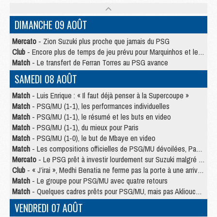
DIMANCHE 09 AOÛT
Mercato
- Zion Suzuki plus proche que jamais du PSG
Club
- Encore plus de temps de jeu prévu pour Marquinhos et les Portugais en Supercoupe
Match
- Le transfert de Ferran Torres au PSG avance
SAMEDI 08 AOÛT
Match
- Luis Enrique : « Il faut déjà penser à la Supercoupe »
Match
- PSG/MU (1-1), les performances individuelles
Match
- PSG/MU (1-1), le résumé et les buts en video
Match
- PSG/MU (1-1), du mieux pour Paris
Match
- PSG/MU (1-0), le but de Mbaye en video
Match
- Les compositions officielles de PSG/MU dévoilées, Pacho titulaire
Mercato
- Le PSG prêt à investir lourdement sur Suzuki malgré Safonov et Chevalier
Club
- « J’irai », Medhi Benatia ne ferme pas la porte à une arrivée au PSG
Match
- Le groupe pour PSG/MU avec quatre retours
Match
- Quelques cadres prêts pour PSG/MU, mais pas Akliouche ?
VENDREDI 07 AOÛT