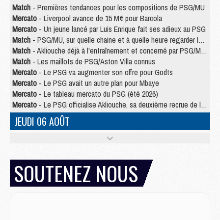
Match
- Premières tendances pour les compositions de PSG/MU
Mercato
- Liverpool avance de 15 M€ pour Barcola
Mercato
- Un jeune lancé par Luis Enrique fait ses adieux au PSG
Match
- PSG/MU, sur quelle chaine et à quelle heure regarder le match ?
Match
- Akliouche déjà à l'entraînement et concerné par PSG/MU ?
Match
- Les maillots de PSG/Aston Villa connus
Mercato
- Le PSG va augmenter son offre pour Godts
Mercato
- Le PSG avait un autre plan pour Mbaye
Mercato
- Le tableau mercato du PSG (été 2026)
Mercato
- Le PSG officialise Akliouche, sa deuxième recrue de l’été
JEUDI 06 AOÛT
Europe
- Pourquoi le PSG redémarre 2026/27 au 4e rang du coefficient UEFA
Mercato
- Contrat de 7 ans et transfert record pour Diomandé loin du PSG
Club
- Du repos supplémentaire pour Hakimi
SOUTENEZ NOUS
Match
- Aston Villa privé de sa recrue record face au PSG
Match
- Ndjantou après Majorque/PSG : « Je ne me mets pas de plafond »
Mercato
- La deuxième recrue du PSG arrive
Mercato
- Ferran Torres aurait enfin tranché entre le PSG et le Barça
Match
- Rafel Pol « touché » par l'hommage reçu avant Majorque/PSG