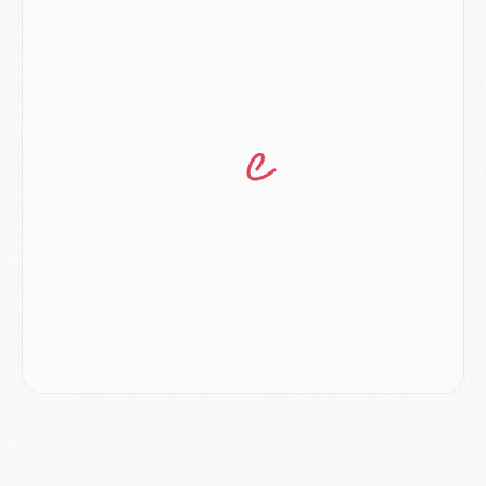
Match
- Majorque/PSG (3-0), les performances individuelles
Match
- Luis Enrique : « On attend le retour de nos internationaux »
MERCREDI 05 AOÛT
Match
- Majorque/PSG (3-0), le résumé et les buts en video
Match
- Majorque/PSG (3-0), reprise compliquée pour Paris
Match
- Les compositions officielles de Majorque/PSG avec Kvara et de nombreux jeunes
Club
- Casquettes, maillots de bain, padel, le PSG lance sa collection été
Match
- Un des nouveaux maillots pour Majorque/PSG
Mercato
- Le PSG prépare une nouvelle offre pour Suzuki
Mercato
- Le transfert de Ferran Torres au PSG réglé avant le 12 août ?
Match
- Le groupe pour Majorque/PSG avec 11 absents
Mercato
- Le PSG officialise un quatrième prêt
Mercato
- Liverpool ne veut pas que Barcola au PSG
Match
- Majorque/PSG, quelle compo pour le premier match de la saison 2026/27 ?
MARDI 04 AOÛT
Europe
- Les chapeaux provisoires de la Ligue des champions 2026/27
Podcast
- Podcast CulturePSG : Akliouche présenté par un fan de Monaco
Club
- Le PSG dévoile sa première collection d'entraînement pour 2026/2027