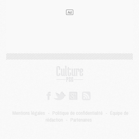
Mercato
- Le plan du PSG pour Suzuki et Chevalier se précise
Mercato
- L'Ajax refuse la première offre du PSG pour Godts
Mercato
- Le PSG veut accélérer, Ferran Torres temporise
Mercato
- Liverpool encore très loin du compte pour Barcola
LUNDI 03 AOÛT
Match
- Podcast CulturePSG : Mercato (Godts, Suzuki, Akliouche, Barcola, etc)
Mercato
- L'Ajax attend bien plus de 45M pour Mika Godts
Club
- Quatre retours importants dans le groupe du PSG, et un plus discret
Mercato
- Ayari file en Ligue 2
Club
- Le PSG s'associe avec un géant de la tech
Mercato
- Vu d'Italie, le transfert de Suzuki au PSG est bien engagé
Mercato
- Ferran Torres ne serait pas à vendre, mais...
Europe
- Gros coup dur pour Aston Villa avant de croiser le PSG
DIMANCHE 02 AOÛT
Mentions légales
-
Politique de confidentialité
-
Équipe de
Mercato
- Le transfert de Kolo Muani à la Juventus est officiel
rédaction
-
Partenaires
Mercato
- [MAJ] Le PSG a fait une grosse offre à Parme pour Suzuki
Mercato
- Le PSG a envoyé une première offre pour Mika Godts
Club
- Après Pacho, d'autres retours en vue