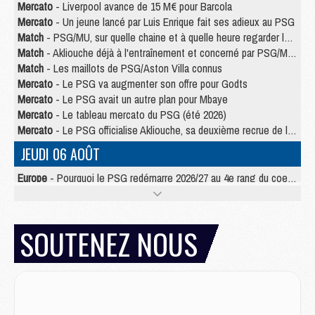
Mercato
- Liverpool avance de 15 M€ pour Barcola
Mercato
- Un jeune lancé par Luis Enrique fait ses adieux au PSG
Match
- PSG/MU, sur quelle chaine et à quelle heure regarder le match ?
Match
- Akliouche déjà à l'entraînement et concerné par PSG/MU ?
Match
- Les maillots de PSG/Aston Villa connus
Mercato
- Le PSG va augmenter son offre pour Godts
Mercato
- Le PSG avait un autre plan pour Mbaye
Mercato
- Le tableau mercato du PSG (été 2026)
Mercato
- Le PSG officialise Akliouche, sa deuxième recrue de l’été
JEUDI 06 AOÛT
Europe
- Pourquoi le PSG redémarre 2026/27 au 4e rang du coefficient UEFA
Mercato
- Contrat de 7 ans et transfert record pour Diomandé loin du PSG
Club
- Du repos supplémentaire pour Hakimi
Match
- Aston Villa privé de sa recrue record face au PSG
SOUTENEZ NOUS
Match
- Ndjantou après Majorque/PSG : « Je ne me mets pas de plafond »
Mercato
- La deuxième recrue du PSG arrive
Mercato
- Ferran Torres aurait enfin tranché entre le PSG et le Barça
Match
- Rafel Pol « touché » par l'hommage reçu avant Majorque/PSG
Match
- Majorque/PSG (3-0), les performances individuelles