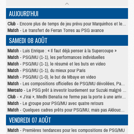
AUJOURD'HUI
Club
- Encore plus de temps de jeu prévu pour Marquinhos et les Portugais en Supercoupe
Match
- Le transfert de Ferran Torres au PSG avance
SAMEDI 08 AOÛT
Match
- Luis Enrique : « Il faut déjà penser à la Supercoupe »
Match
- PSG/MU (1-1), les performances individuelles
Match
- PSG/MU (1-1), le résumé et les buts en video
Match
- PSG/MU (1-1), du mieux pour Paris
Match
- PSG/MU (1-0), le but de Mbaye en video
Match
- Les compositions officielles de PSG/MU dévoilées, Pacho titulaire
Mercato
- Le PSG prêt à investir lourdement sur Suzuki malgré Safonov et Chevalier
Club
- « J’irai », Medhi Benatia ne ferme pas la porte à une arrivée au PSG
Match
- Le groupe pour PSG/MU avec quatre retours
Match
- Quelques cadres prêts pour PSG/MU, mais pas Akliouche ?
VENDREDI 07 AOÛT
Match
- Premières tendances pour les compositions de PSG/MU