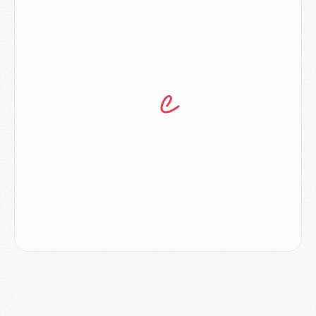
Match
- Luis Enrique : « On attend le retour de nos internationaux »
MERCREDI 05 AOÛT
Match
- Majorque/PSG (3-0), le résumé et les buts en video
Match
- Majorque/PSG (3-0), reprise compliquée pour Paris
Match
- Les compositions officielles de Majorque/PSG avec Kvara et de nombreux jeunes
Club
- Casquettes, maillots de bain, padel, le PSG lance sa collection été
Match
- Un des nouveaux maillots pour Majorque/PSG
Mercato
- Le PSG prépare une nouvelle offre pour Suzuki
Mercato
- Le transfert de Ferran Torres au PSG réglé avant le 12 août ?
Match
- Le groupe pour Majorque/PSG avec 11 absents
Mercato
- Le PSG officialise un quatrième prêt
Mercato
- Liverpool ne veut pas que Barcola au PSG
Match
- Majorque/PSG, quelle compo pour le premier match de la saison 2026/27 ?
MARDI 04 AOÛT
Europe
- Les chapeaux provisoires de la Ligue des champions 2026/27
Podcast
- Podcast CulturePSG : Akliouche présenté par un fan de Monaco
Club
- Le PSG dévoile sa première collection d'entraînement pour 2026/2027
Discipline
- Un arbitre inattendu, mais porte-bonheur pour Lens/PSG
Match
- Majorque/PSG, sur quelle chaine et à quelle heure regarder le match ?