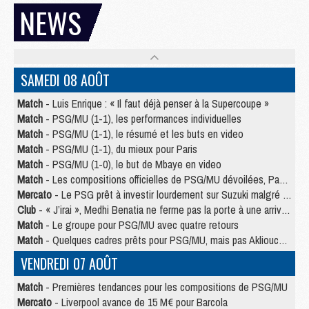
NEWS
SAMEDI 08 AOÛT
Match
- Luis Enrique : « Il faut déjà penser à la Supercoupe »
Match
- PSG/MU (1-1), les performances individuelles
Match
- PSG/MU (1-1), le résumé et les buts en video
Match
- PSG/MU (1-1), du mieux pour Paris
Match
- PSG/MU (1-0), le but de Mbaye en video
Match
- Les compositions officielles de PSG/MU dévoilées, Pacho titulaire
Mercato
- Le PSG prêt à investir lourdement sur Suzuki malgré Safonov et Chevalier
Club
- « J’irai », Medhi Benatia ne ferme pas la porte à une arrivée au PSG
Match
- Le groupe pour PSG/MU avec quatre retours
Match
- Quelques cadres prêts pour PSG/MU, mais pas Akliouche ?
VENDREDI 07 AOÛT
Match
- Premières tendances pour les compositions de PSG/MU
Mercato
- Liverpool avance de 15 M€ pour Barcola