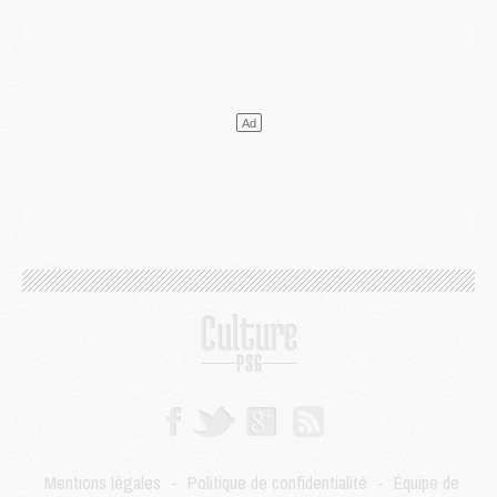
Mercato
- Le plan du PSG pour Suzuki et Chevalier se précise
Mercato
- L'Ajax refuse la première offre du PSG pour Godts
Mercato
- Le PSG veut accélérer, Ferran Torres temporise
Mercato
- Liverpool encore très loin du compte pour Barcola
LUNDI 03 AOÛT
Match
- Podcast CulturePSG : Mercato (Godts, Suzuki, Akliouche, Barcola, etc)
Mercato
- L'Ajax attend bien plus de 45M pour Mika Godts
Club
- Quatre retours importants dans le groupe du PSG, et un plus discret
Mercato
- Ayari file en Ligue 2
Club
- Le PSG s'associe avec un géant de la tech
Mercato
- Vu d'Italie, le transfert de Suzuki au PSG est bien engagé
Mercato
- Ferran Torres ne serait pas à vendre, mais...
Europe
- Gros coup dur pour Aston Villa avant de croiser le PSG
DIMANCHE 02 AOÛT
Mercato
- Le transfert de Kolo Muani à la Juventus est officiel
Mercato
- [MAJ] Le PSG a fait une grosse offre à Parme pour Suzuki
Mercato
- Le PSG a envoyé une première offre pour Mika Godts
Club
- Après Pacho, d'autres retours en vue
Mentions légales
-
Politique de confidentialité
-
Équipe de
Mercato
- Changement de dernière minute pour Kolo Muani