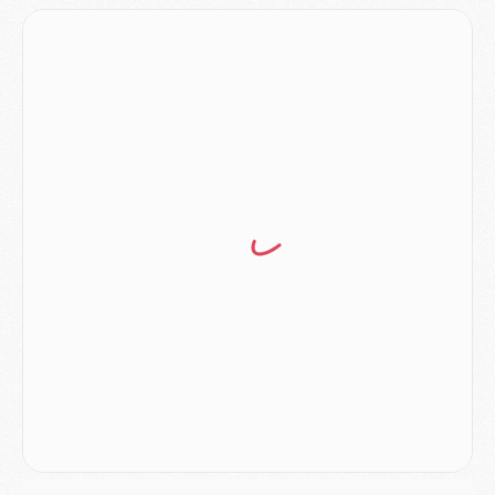
MERCREDI 05 AOÛT
Match
- Majorque/PSG (3-0), le résumé et les buts en video
Match
- Majorque/PSG (3-0), reprise compliquée pour Paris
Match
- Les compositions officielles de Majorque/PSG avec Kvara et de nombreux jeunes
Club
- Casquettes, maillots de bain, padel, le PSG lance sa collection été
Match
- Un des nouveaux maillots pour Majorque/PSG
Mercato
- Le PSG prépare une nouvelle offre pour Suzuki
Mercato
- Le transfert de Ferran Torres au PSG réglé avant le 12 août ?
Match
- Le groupe pour Majorque/PSG avec 11 absents
Mercato
- Le PSG officialise un quatrième prêt
Mercato
- Liverpool ne veut pas que Barcola au PSG
Match
- Majorque/PSG, quelle compo pour le premier match de la saison 2026/27 ?
MARDI 04 AOÛT
Europe
- Les chapeaux provisoires de la Ligue des champions 2026/27
Podcast
- Podcast CulturePSG : Akliouche présenté par un fan de Monaco
Club
- Le PSG dévoile sa première collection d'entraînement pour 2026/2027
Discipline
- Un arbitre inattendu, mais porte-bonheur pour Lens/PSG
Match
- Majorque/PSG, sur quelle chaine et à quelle heure regarder le match ?