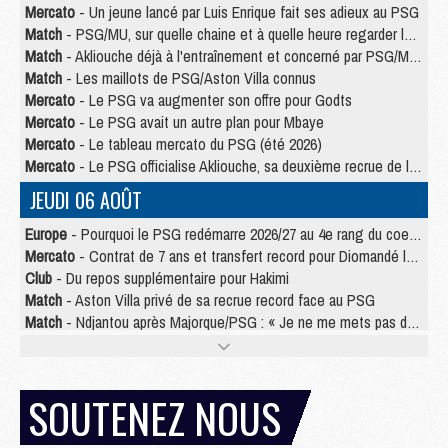
Mercato
- Un jeune lancé par Luis Enrique fait ses adieux au PSG
Match
- PSG/MU, sur quelle chaine et à quelle heure regarder le match ?
Match
- Akliouche déjà à l'entraînement et concerné par PSG/MU ?
Match
- Les maillots de PSG/Aston Villa connus
Mercato
- Le PSG va augmenter son offre pour Godts
Mercato
- Le PSG avait un autre plan pour Mbaye
Mercato
- Le tableau mercato du PSG (été 2026)
Mercato
- Le PSG officialise Akliouche, sa deuxième recrue de l’été
JEUDI 06 AOÛT
Europe
- Pourquoi le PSG redémarre 2026/27 au 4e rang du coefficient UEFA
Mercato
- Contrat de 7 ans et transfert record pour Diomandé loin du PSG
Club
- Du repos supplémentaire pour Hakimi
Match
- Aston Villa privé de sa recrue record face au PSG
Match
- Ndjantou après Majorque/PSG : « Je ne me mets pas de plafond »
Mercato
- La deuxième recrue du PSG arrive
Mercato
- Ferran Torres aurait enfin tranché entre le PSG et le Barça
Match
- Rafel Pol « touché » par l'hommage reçu avant Majorque/PSG
SOUTENEZ NOUS
Match
- Majorque/PSG (3-0), les performances individuelles
Match
- Luis Enrique : « On attend le retour de nos internationaux »