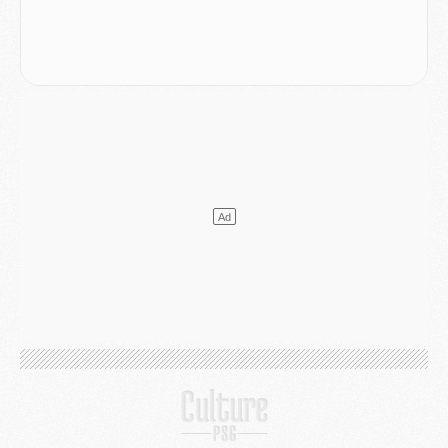
Podcast
- Podcast CulturePSG : Akliouche présenté par un fan de Monaco
Club
- Le PSG dévoile sa première collection d'entraînement pour 2026/2027
Discipline
- Un arbitre inattendu, mais porte-bonheur pour Lens/PSG
Match
- Majorque/PSG, sur quelle chaine et à quelle heure regarder le match ?
Mercato
- Le plan du PSG pour Suzuki et Chevalier se précise
Mercato
- L'Ajax refuse la première offre du PSG pour Godts
Mercato
- Le PSG veut accélérer, Ferran Torres temporise
Mercato
- Liverpool encore très loin du compte pour Barcola
LUNDI 03 AOÛT
Match
- Podcast CulturePSG : Mercato (Godts, Suzuki, Akliouche, Barcola, etc)
Mercato
- L'Ajax attend bien plus de 45M pour Mika Godts
Club
- Quatre retours importants dans le groupe du PSG, et un plus discret
Mercato
- Ayari file en Ligue 2
Club
- Le PSG s'associe avec un géant de la tech
Mercato
- Vu d'Italie, le transfert de Suzuki au PSG est bien engagé
Mercato
- Ferran Torres ne serait pas à vendre, mais...
Europe
- Gros coup dur pour Aston Villa avant de croiser le PSG
DIMANCHE 02 AOÛT