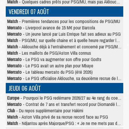
Match
- Quelques cadres prêts pour PSG/MU, mais pas Akliouche ?
VENDREDI 07 AOÛT
Match
- Premières tendances pour les compositions de PSG/MU
Mercato
- Liverpool avance de 15 M€ pour Barcola
Mercato
- Un jeune lancé par Luis Enrique fait ses adieux au PSG
Match
- PSG/MU, sur quelle chaine et à quelle heure regarder le match ?
Match
- Akliouche déjà à l'entraînement et concerné par PSG/MU ?
Match
- Les maillots de PSG/Aston Villa connus
Mercato
- Le PSG va augmenter son offre pour Godts
Mercato
- Le PSG avait un autre plan pour Mbaye
Mercato
- Le tableau mercato du PSG (été 2026)
Mercato
- Le PSG officialise Akliouche, sa deuxième recrue de l’été
JEUDI 06 AOÛT
Europe
- Pourquoi le PSG redémarre 2026/27 au 4e rang du coefficient UEFA
Mercato
- Contrat de 7 ans et transfert record pour Diomandé loin du PSG
Club
- Du repos supplémentaire pour Hakimi
Match
- Aston Villa privé de sa recrue record face au PSG
Match
- Ndjantou après Majorque/PSG : « Je ne me mets pas de plafond »