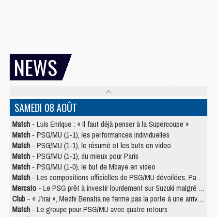
NEWS
SAMEDI 08 AOÛT
Match
- Luis Enrique : « Il faut déjà penser à la Supercoupe »
Match
- PSG/MU (1-1), les performances individuelles
Match
- PSG/MU (1-1), le résumé et les buts en video
Match
- PSG/MU (1-1), du mieux pour Paris
Match
- PSG/MU (1-0), le but de Mbaye en video
Match
- Les compositions officielles de PSG/MU dévoilées, Pacho titulaire
Mercato
- Le PSG prêt à investir lourdement sur Suzuki malgré Safonov et Chevalier
Club
- « J’irai », Medhi Benatia ne ferme pas la porte à une arrivée au PSG
Match
- Le groupe pour PSG/MU avec quatre retours