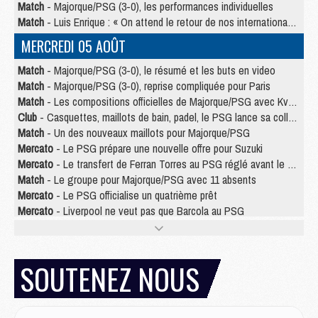
Match
- Majorque/PSG (3-0), les performances individuelles
Match
- Luis Enrique : « On attend le retour de nos internationaux »
MERCREDI 05 AOÛT
Match
- Majorque/PSG (3-0), le résumé et les buts en video
Match
- Majorque/PSG (3-0), reprise compliquée pour Paris
Match
- Les compositions officielles de Majorque/PSG avec Kvara et de nombreux jeunes
Club
- Casquettes, maillots de bain, padel, le PSG lance sa collection été
Match
- Un des nouveaux maillots pour Majorque/PSG
Mercato
- Le PSG prépare une nouvelle offre pour Suzuki
Mercato
- Le transfert de Ferran Torres au PSG réglé avant le 12 août ?
Match
- Le groupe pour Majorque/PSG avec 11 absents
Mercato
- Le PSG officialise un quatrième prêt
Mercato
- Liverpool ne veut pas que Barcola au PSG
Match
- Majorque/PSG, quelle compo pour le premier match de la saison 2026/27 ?
MARDI 04 AOÛT
SOUTENEZ NOUS
Europe
- Les chapeaux provisoires de la Ligue des champions 2026/27
Podcast
- Podcast CulturePSG : Akliouche présenté par un fan de Monaco
Club
- Le PSG dévoile sa première collection d'entraînement pour 2026/2027