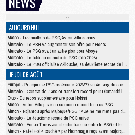
NEWS
AUJOURD'HUI
Match
- Les maillots de PSG/Aston Villa connus
Mercato
- Le PSG va augmenter son offre pour Godts
Mercato
- Le PSG avait un autre plan pour Mbaye
Mercato
- Le tableau mercato du PSG (été 2026)
Mercato
- Le PSG officialise Akliouche, sa deuxième recrue de l’été
JEUDI 06 AOÛT
Europe
- Pourquoi le PSG redémarre 2026/27 au 4e rang du coefficient UEFA
Mercato
- Contrat de 7 ans et transfert record pour Diomandé loin du PSG
Club
- Du repos supplémentaire pour Hakimi
Match
- Aston Villa privé de sa recrue record face au PSG
Match
- Ndjantou après Majorque/PSG : « Je ne me mets pas de plafond »
Mercato
- La deuxième recrue du PSG arrive
Mercato
- Ferran Torres aurait enfin tranché entre le PSG et le Barça
Match
- Rafel Pol « touché » par l'hommage reçu avant Majorque/PSG