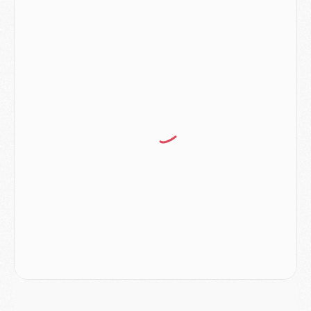
Discipline
- Un arbitre inattendu, mais porte-bonheur pour Lens/PSG
Match
- Majorque/PSG, sur quelle chaine et à quelle heure regarder le match ?
Mercato
- Le plan du PSG pour Suzuki et Chevalier se précise
Mercato
- L'Ajax refuse la première offre du PSG pour Godts
Mercato
- Le PSG veut accélérer, Ferran Torres temporise
Mercato
- Liverpool encore très loin du compte pour Barcola
LUNDI 03 AOÛT
Match
- Podcast CulturePSG : Mercato (Godts, Suzuki, Akliouche, Barcola, etc)
Mercato
- L'Ajax attend bien plus de 45M pour Mika Godts
Club
- Quatre retours importants dans le groupe du PSG, et un plus discret
Mercato
- Ayari file en Ligue 2
Club
- Le PSG s'associe avec un géant de la tech
Mercato
- Vu d'Italie, le transfert de Suzuki au PSG est bien engagé
Mercato
- Ferran Torres ne serait pas à vendre, mais...
Europe
- Gros coup dur pour Aston Villa avant de croiser le PSG
DIMANCHE 02 AOÛT
Mercato
- Le transfert de Kolo Muani à la Juventus est officiel
Mercato
- [MAJ] Le PSG a fait une grosse offre à Parme pour Suzuki