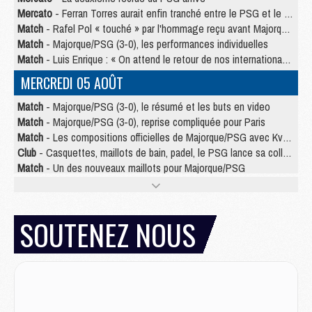
Mercato
- Ferran Torres aurait enfin tranché entre le PSG et le Barça
Match
- Rafel Pol « touché » par l'hommage reçu avant Majorque/PSG
Match
- Majorque/PSG (3-0), les performances individuelles
Match
- Luis Enrique : « On attend le retour de nos internationaux »
MERCREDI 05 AOÛT
Match
- Majorque/PSG (3-0), le résumé et les buts en video
Match
- Majorque/PSG (3-0), reprise compliquée pour Paris
Match
- Les compositions officielles de Majorque/PSG avec Kvara et de nombreux jeunes
Club
- Casquettes, maillots de bain, padel, le PSG lance sa collection été
Match
- Un des nouveaux maillots pour Majorque/PSG
Mercato
- Le PSG prépare une nouvelle offre pour Suzuki
Mercato
- Le transfert de Ferran Torres au PSG réglé avant le 12 août ?
Match
- Le groupe pour Majorque/PSG avec 11 absents
SOUTENEZ NOUS
Mercato
- Le PSG officialise un quatrième prêt
Mercato
- Liverpool ne veut pas que Barcola au PSG
Match
- Majorque/PSG, quelle compo pour le premier match de la saison 2026/27 ?
MARDI 04 AOÛT
Europe
- Les chapeaux provisoires de la Ligue des champions 2026/27