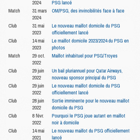
2024
PSG lancé
Match
31 mars
OM/PSG, des invincibilités face à face
2024
Club
31 mai
Le nouveau maillot domicile du PSG
2023
officiellement lancé
Club
14 mai
Le maillot domicile 2023/2024 du PSG en
2023
photos
Match
29 oct.
Maillot inhabituel pour PSG/Troyes
2022
Club
29 juin
Un bail pluriannuel pour Qatar Airways,
2022
nouveau sponsor principal du PSG
Club
29 juin
Le nouveau maillot domicile du PSG
2022
officiellement lancé
Club
28 juin
Sortie imminente pour le nouveau maillot
2022
domicile du PSG
Club
8 févr.
Pourquoi le PSG joue autant en maillot
2022
noir à domicile
Club
14 mai
Le nouveau maillot du PSG officiellement
2021
lancé