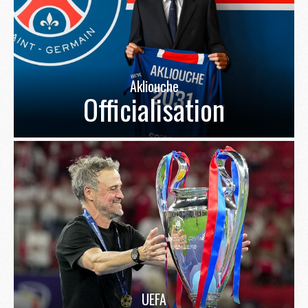
Akliouche
Officialisation
UEFA