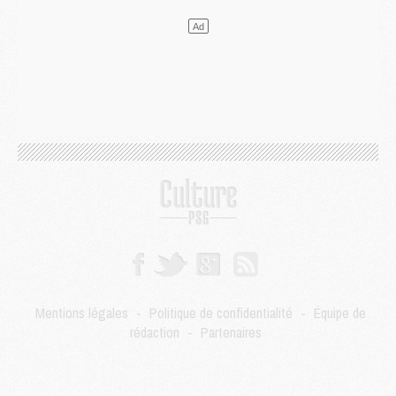
Mercato
- Le transfert de Kolo Muani à la Juventus est officiel
Mercato
- [MAJ] Le PSG a fait une grosse offre à Parme pour Suzuki
Mercato
- Le PSG a envoyé une première offre pour Mika Godts
Club
- Après Pacho, d'autres retours en vue
Mercato
- Changement de dernière minute pour Kolo Muani
SAMEDI 01 AOÛT
Mercato
- L'agent de Mika Godts confirme un accord avec le PSG
Club
- Quels numéros de maillot pour Akliouche et Digne au PSG ?
Match
- Un hommage prévu lors de Brest/PSG
Mercato
- Le PSG et le Barça ont rendez-vous pour Ferran Torres
Mercato
- Guéla Doué dans les listes du PSG
Mercato
- Le transfert de Mika Godts au PSG en bonne voie
VENDREDI 31 JUILLET
Match
- Un diffuseur annoncé pour les deux premiers matchs amicaux du PSG
Mentions légales
-
Politique de confidentialité
-
Équipe de
Mercato
- Le transfert d'Akliouche au PSG bouclé, le montant se précise
rédaction
-
Partenaires
Club
- Un retour majeur dans le groupe du PSG
Club
- [MAJ] Ndjantou et deux jeunes du PSG annoncés dans un tournoi U21
Mercato
- L'étonnante piste Suzuki confirmée et onéreuse