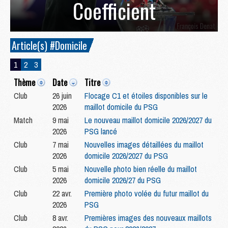
Coefficient
Article(s) #Domicile
1
2
3
Thème
Date
Titre
Club
26 juin
Flocage C1 et étoiles disponibles sur le
2026
maillot domicile du PSG
Match
9 mai
Le nouveau maillot domicile 2026/2027 du
2026
PSG lancé
Club
7 mai
Nouvelles images détaillées du maillot
2026
domicile 2026/2027 du PSG
Club
5 mai
Nouvelle photo bien réelle du maillot
2026
domicile 2026/27 du PSG
Club
22 avr.
Première photo volée du futur maillot du
2026
PSG
Club
8 avr.
Premières images des nouveaux maillots