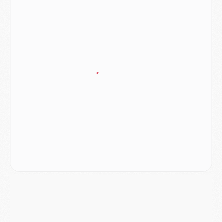
Podcast
- Podcast CulturePSG : Akliouche présenté par un fan de Monaco
Club
- Le PSG dévoile sa première collection d'entraînement pour 2026/2027
Discipline
- Un arbitre inattendu, mais porte-bonheur pour Lens/PSG
Match
- Majorque/PSG, sur quelle chaine et à quelle heure regarder le match ?
Mercato
- Le plan du PSG pour Suzuki et Chevalier se précise
Mercato
- L'Ajax refuse la première offre du PSG pour Godts
Mercato
- Le PSG veut accélérer, Ferran Torres temporise
Mercato
- Liverpool encore très loin du compte pour Barcola
LUNDI 03 AOÛT
Match
- Podcast CulturePSG : Mercato (Godts, Suzuki, Akliouche, Barcola, etc)
Mercato
- L'Ajax attend bien plus de 45M pour Mika Godts
Club
- Quatre retours importants dans le groupe du PSG, et un plus discret
Mercato
- Ayari file en Ligue 2
Club
- Le PSG s'associe avec un géant de la tech
Mercato
- Vu d'Italie, le transfert de Suzuki au PSG est bien engagé
Mercato
- Ferran Torres ne serait pas à vendre, mais...
Europe
- Gros coup dur pour Aston Villa avant de croiser le PSG
DIMANCHE 02 AOÛT