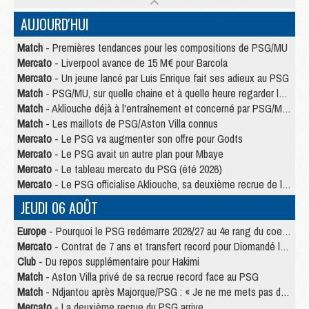
AUJOURD'HUI
Match
- Premières tendances pour les compositions de PSG/MU
Mercato
- Liverpool avance de 15 M€ pour Barcola
Mercato
- Un jeune lancé par Luis Enrique fait ses adieux au PSG
Match
- PSG/MU, sur quelle chaine et à quelle heure regarder le match ?
Match
- Akliouche déjà à l'entraînement et concerné par PSG/MU ?
Match
- Les maillots de PSG/Aston Villa connus
Mercato
- Le PSG va augmenter son offre pour Godts
Mercato
- Le PSG avait un autre plan pour Mbaye
Mercato
- Le tableau mercato du PSG (été 2026)
Mercato
- Le PSG officialise Akliouche, sa deuxième recrue de l’été
JEUDI 06 AOÛT
Europe
- Pourquoi le PSG redémarre 2026/27 au 4e rang du coefficient UEFA
Mercato
- Contrat de 7 ans et transfert record pour Diomandé loin du PSG
Club
- Du repos supplémentaire pour Hakimi
Match
- Aston Villa privé de sa recrue record face au PSG
Match
- Ndjantou après Majorque/PSG : « Je ne me mets pas de plafond »
Mercato
- La deuxième recrue du PSG arrive