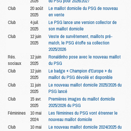
2026
du PSG pour 2026/2027
Club
20 août
Le maillot domicile du PSG de nouveau
2025
en vente
Club
4 juil.
Le PSG lance une version collector de
2025
son maillot domicile
Club
12 juin
Veste de survêtement, maillots pré-
2025
match, le PSG étoffe sa collection
2025/2026
Rés.
12 juin
Ronaldinho pose avec le nouveau maillot
sociaux
2025
du PSG
Club
12 juin
Le badge « Champion d'Europe » du
2025
maillot du PSG dévoilé et disponible
Club
11 juin
Le nouveau maillot domicile 2025/2026 du
2025
PSG lancé
Club
15 avr.
Premières images du maillot domicile
2025
2025/2026 du PSG
Féminines
10 mai
Les féminines du PSG vont étrenner le
2024
nouveau maillot domicile
Club
10 mai
Le nouveau maillot domicile 2024/2025 du