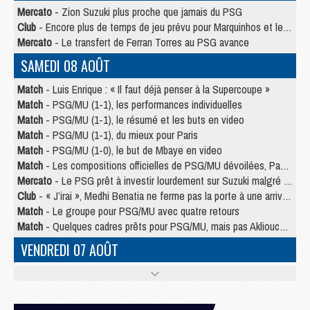
Mercato
- Zion Suzuki plus proche que jamais du PSG
Club
- Encore plus de temps de jeu prévu pour Marquinhos et les Portugais en Supercoupe
Mercato
- Le transfert de Ferran Torres au PSG avance
SAMEDI 08 AOÛT
Match
- Luis Enrique : « Il faut déjà penser à la Supercoupe »
Match
- PSG/MU (1-1), les performances individuelles
Match
- PSG/MU (1-1), le résumé et les buts en video
Match
- PSG/MU (1-1), du mieux pour Paris
Match
- PSG/MU (1-0), le but de Mbaye en video
Match
- Les compositions officielles de PSG/MU dévoilées, Pacho titulaire
Mercato
- Le PSG prêt à investir lourdement sur Suzuki malgré Safonov et Chevalier
Club
- « J’irai », Medhi Benatia ne ferme pas la porte à une arrivée au PSG
Match
- Le groupe pour PSG/MU avec quatre retours
Match
- Quelques cadres prêts pour PSG/MU, mais pas Akliouche ?
VENDREDI 07 AOÛT
Match
- Premières tendances pour les compositions de PSG/MU
Mercato
- Liverpool avance de 15 M€ pour Barcola
Mercato
- Un jeune lancé par Luis Enrique fait ses adieux au PSG