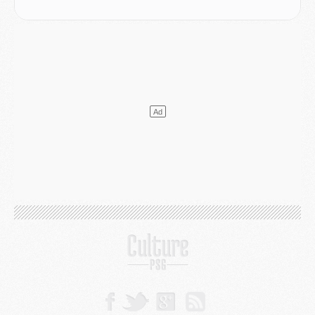
Match
- Majorque/PSG (3-0), le résumé et les buts en video
Match
- Majorque/PSG (3-0), reprise compliquée pour Paris
Match
- Les compositions officielles de Majorque/PSG avec Kvara et de nombreux jeunes
Club
- Casquettes, maillots de bain, padel, le PSG lance sa collection été
Match
- Un des nouveaux maillots pour Majorque/PSG
Mercato
- Le PSG prépare une nouvelle offre pour Suzuki
Mercato
- Le transfert de Ferran Torres au PSG réglé avant le 12 août ?
Match
- Le groupe pour Majorque/PSG avec 11 absents
Mercato
- Le PSG officialise un quatrième prêt
Mercato
- Liverpool ne veut pas que Barcola au PSG
Match
- Majorque/PSG, quelle compo pour le premier match de la saison 2026/27 ?
MARDI 04 AOÛT
Europe
- Les chapeaux provisoires de la Ligue des champions 2026/27
Podcast
- Podcast CulturePSG : Akliouche présenté par un fan de Monaco
Club
- Le PSG dévoile sa première collection d'entraînement pour 2026/2027
Discipline
- Un arbitre inattendu, mais porte-bonheur pour Lens/PSG
Match
- Majorque/PSG, sur quelle chaine et à quelle heure regarder le match ?
Mercato
- Le plan du PSG pour Suzuki et Chevalier se précise
Mercato
- L'Ajax refuse la première offre du PSG pour Godts