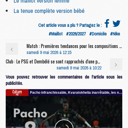
Le maillot version femme
La tenue complète version bébé
Cet article vous a plu ? Partagez le :
#Maillot
#2026/2027
#Domicile
#Nike
Match : Premières tendances pour les compositions de PSG/Brest
samedi 9 mai 2026 à 12:15
Club : Le PSG et Dembélé se sont rapprochés d'une prolongation
samedi 9 mai 2026 à 10:22
Vous pouvez retrouver les commentaires de l'article sous les
publicités.