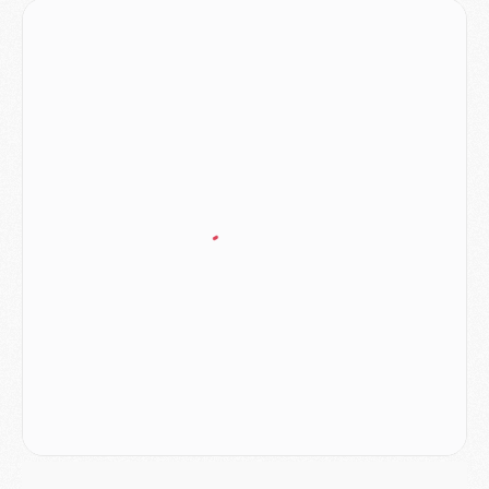
MARDI 04 AOÛT
Europe
- Les chapeaux provisoires de la Ligue des champions 2026/27
Podcast
- Podcast CulturePSG : Akliouche présenté par un fan de Monaco
Club
- Le PSG dévoile sa première collection d'entraînement pour 2026/2027
Discipline
- Un arbitre inattendu, mais porte-bonheur pour Lens/PSG
Match
- Majorque/PSG, sur quelle chaine et à quelle heure regarder le match ?
Mercato
- Le plan du PSG pour Suzuki et Chevalier se précise
Mercato
- L'Ajax refuse la première offre du PSG pour Godts
Mercato
- Le PSG veut accélérer, Ferran Torres temporise
Mercato
- Liverpool encore très loin du compte pour Barcola
LUNDI 03 AOÛT
Match
- Podcast CulturePSG : Mercato (Godts, Suzuki, Akliouche, Barcola, etc)
Mercato
- L'Ajax attend bien plus de 45M pour Mika Godts
Club
- Quatre retours importants dans le groupe du PSG, et un plus discret
Mercato
- Ayari file en Ligue 2
Club
- Le PSG s'associe avec un géant de la tech
Mercato
- Vu d'Italie, le transfert de Suzuki au PSG est bien engagé
Mercato
- Ferran Torres ne serait pas à vendre, mais...