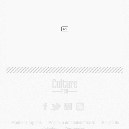
Europe
- Gros coup dur pour Aston Villa avant de croiser le PSG
DIMANCHE 02 AOÛT
Mercato
- Le transfert de Kolo Muani à la Juventus est officiel
Mercato
- [MAJ] Le PSG a fait une grosse offre à Parme pour Suzuki
Mercato
- Le PSG a envoyé une première offre pour Mika Godts
Club
- Après Pacho, d'autres retours en vue
Mercato
- Changement de dernière minute pour Kolo Muani
SAMEDI 01 AOÛT
Mercato
- L'agent de Mika Godts confirme un accord avec le PSG
Club
- Quels numéros de maillot pour Akliouche et Digne au PSG ?
Match
- Un hommage prévu lors de Brest/PSG
Mercato
- Le PSG et le Barça ont rendez-vous pour Ferran Torres
Mercato
- Guéla Doué dans les listes du PSG
Mercato
- Le transfert de Mika Godts au PSG en bonne voie
VENDREDI 31 JUILLET
Match
- Un diffuseur annoncé pour les deux premiers matchs amicaux du PSG
Mentions légales
-
Politique de confidentialité
-
Équipe de
Mercato
- Le transfert d'Akliouche au PSG bouclé, le montant se précise
rédaction
-
Partenaires