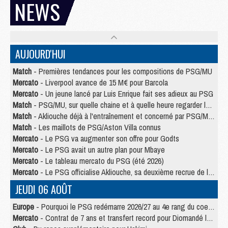
NEWS
AUJOURD'HUI
Match
- Premières tendances pour les compositions de PSG/MU
Mercato
- Liverpool avance de 15 M€ pour Barcola
Mercato
- Un jeune lancé par Luis Enrique fait ses adieux au PSG
Match
- PSG/MU, sur quelle chaine et à quelle heure regarder le match ?
Match
- Akliouche déjà à l'entraînement et concerné par PSG/MU ?
Match
- Les maillots de PSG/Aston Villa connus
Mercato
- Le PSG va augmenter son offre pour Godts
Mercato
- Le PSG avait un autre plan pour Mbaye
Mercato
- Le tableau mercato du PSG (été 2026)
Mercato
- Le PSG officialise Akliouche, sa deuxième recrue de l’été
JEUDI 06 AOÛT
Europe
- Pourquoi le PSG redémarre 2026/27 au 4e rang du coefficient UEFA
Mercato
- Contrat de 7 ans et transfert record pour Diomandé loin du PSG