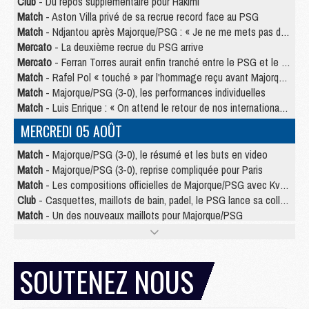
Club
- Du repos supplémentaire pour Hakimi
Match
- Aston Villa privé de sa recrue record face au PSG
Match
- Ndjantou après Majorque/PSG : « Je ne me mets pas de plafond »
Mercato
- La deuxième recrue du PSG arrive
Mercato
- Ferran Torres aurait enfin tranché entre le PSG et le Barça
Match
- Rafel Pol « touché » par l'hommage reçu avant Majorque/PSG
Match
- Majorque/PSG (3-0), les performances individuelles
Match
- Luis Enrique : « On attend le retour de nos internationaux »
MERCREDI 05 AOÛT
Match
- Majorque/PSG (3-0), le résumé et les buts en video
Match
- Majorque/PSG (3-0), reprise compliquée pour Paris
Match
- Les compositions officielles de Majorque/PSG avec Kvara et de nombreux jeunes
Club
- Casquettes, maillots de bain, padel, le PSG lance sa collection été
Match
- Un des nouveaux maillots pour Majorque/PSG
Mercato
- Le PSG prépare une nouvelle offre pour Suzuki
Mercato
- Le transfert de Ferran Torres au PSG réglé avant le 12 août ?
Match
- Le groupe pour Majorque/PSG avec 11 absents
SOUTENEZ NOUS
Mercato
- Le PSG officialise un quatrième prêt
Mercato
- Liverpool ne veut pas que Barcola au PSG
Match
- Majorque/PSG, quelle compo pour le premier match de la saison 2026/27 ?