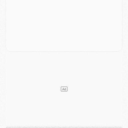
DIMANCHE 02 AOÛT
Mercato
- Le transfert de Kolo Muani à la Juventus est officiel
Mercato
- [MAJ] Le PSG a fait une grosse offre à Parme pour Suzuki
Mercato
- Le PSG a envoyé une première offre pour Mika Godts
Club
- Après Pacho, d'autres retours en vue
Mercato
- Changement de dernière minute pour Kolo Muani
SAMEDI 01 AOÛT
Mercato
- L'agent de Mika Godts confirme un accord avec le PSG
Club
- Quels numéros de maillot pour Akliouche et Digne au PSG ?
Match
- Un hommage prévu lors de Brest/PSG
Mercato
- Le PSG et le Barça ont rendez-vous pour Ferran Torres
Mercato
- Guéla Doué dans les listes du PSG
Mercato
- Le transfert de Mika Godts au PSG en bonne voie
VENDREDI 31 JUILLET
Match
- Un diffuseur annoncé pour les deux premiers matchs amicaux du PSG
Mercato
- Le transfert d'Akliouche au PSG bouclé, le montant se précise
Club
- Un retour majeur dans le groupe du PSG