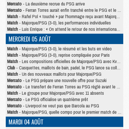
Mercato
- La deuxième recrue du PSG arrive
Mercato
- Ferran Torres aurait enfin tranché entre le PSG et le Barça
Match
- Rafel Pol « touché » par l'hommage reçu avant Majorque/PSG
Match
- Majorque/PSG (3-0), les performances individuelles
Match
- Luis Enrique : « On attend le retour de nos internationaux »
MERCREDI 05 AOÛT
Match
- Majorque/PSG (3-0), le résumé et les buts en video
Match
- Majorque/PSG (3-0), reprise compliquée pour Paris
Match
- Les compositions officielles de Majorque/PSG avec Kvara et de nombreux jeunes
Club
- Casquettes, maillots de bain, padel, le PSG lance sa collection été
Match
- Un des nouveaux maillots pour Majorque/PSG
Mercato
- Le PSG prépare une nouvelle offre pour Suzuki
Mercato
- Le transfert de Ferran Torres au PSG réglé avant le 12 août ?
Match
- Le groupe pour Majorque/PSG avec 11 absents
Mercato
- Le PSG officialise un quatrième prêt
Mercato
- Liverpool ne veut pas que Barcola au PSG
Match
- Majorque/PSG, quelle compo pour le premier match de la saison 2026/27 ?
MARDI 04 AOÛT