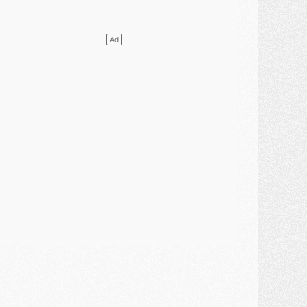
ercato
- L'agent de Mika Godts confirme un accord avec le PSG
lub
- Quels numéros de maillot pour Akliouche et Digne au PSG ?
atch
- Un hommage prévu lors de Brest/PSG
ercato
- Le PSG et le Barça ont rendez-vous pour Ferran Torres
ercato
- Guéla Doué dans les listes du PSG
ercato
- Le transfert de Mika Godts au PSG en bonne voie
VENDREDI 31 JUILLET
atch
- Un diffuseur annoncé pour les deux premiers matchs amicaux du PSG
ercato
- Le transfert d'Akliouche au PSG bouclé, le montant se précise
lub
- Un retour majeur dans le groupe du PSG
lub
- [MAJ] Ndjantou et deux jeunes du PSG annoncés dans un tournoi U21
ercato
- L'étonnante piste Suzuki confirmée et onéreuse
JEUDI 30 JUILLET
élections
- Ancelotti fait le ménage au Brésil mais veut garder Marquinhos
ercato
- Le statu quo du milieu du PSG se précise
lub
- Le PSG plutôt que la FIFA pour Al-Khelaïfi, poussé par l'UEFA ?
ercato
- Le PSG presserait Ferran Torres de se décider, deux pistes de secours
lub
- Déguisements, shopping, double scouting, Luis Campos dévoile ses méthodes