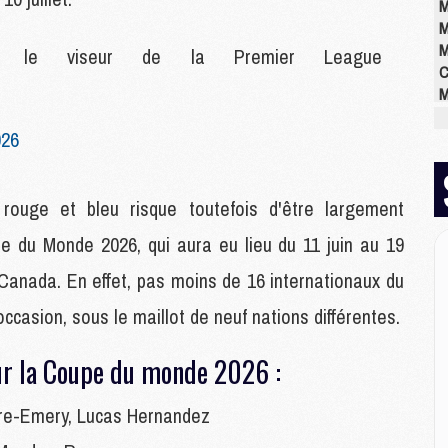
M
M
M
le viseur de la Premier League
C
M
M
026
M
M
M
M
 rouge et bleu risque toutefois d'être largement
M
e du Monde 2026, qui aura eu lieu du 11 juin au 19
e Canada. En effet, pas moins de 16 internationaux du
E
ccasion, sous le maillot de neuf nations différentes.
P
C
D
ur la Coupe du monde 2026 :
M
M
ïre-Emery, Lucas Hernandez
M