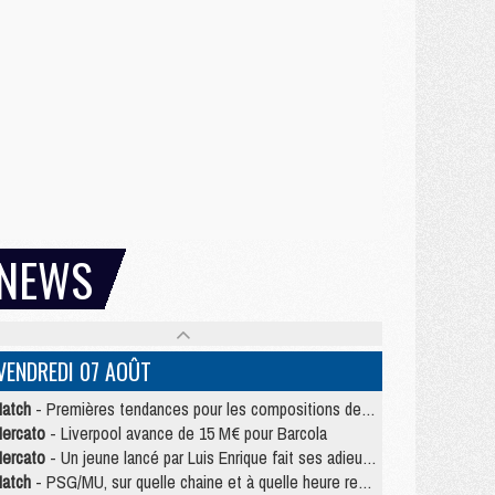
NEWS
VENDREDI 07 AOÛT
atch
- Premières tendances pour les compositions de PSG/MU
ercato
- Liverpool avance de 15 M€ pour Barcola
ercato
- Un jeune lancé par Luis Enrique fait ses adieux au PSG
atch
- PSG/MU, sur quelle chaine et à quelle heure regarder le match ?