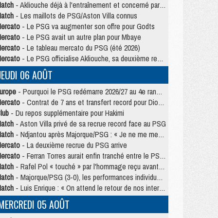
atch
- Akliouche déjà à l'entraînement et concerné par PSG/MU ?
atch
- Les maillots de PSG/Aston Villa connus
ercato
- Le PSG va augmenter son offre pour Godts
ercato
- Le PSG avait un autre plan pour Mbaye
ercato
- Le tableau mercato du PSG (été 2026)
ercato
- Le PSG officialise Akliouche, sa deuxième recrue de l’été
JEUDI 06 AOÛT
urope
- Pourquoi le PSG redémarre 2026/27 au 4e rang du coefficient UEFA
ercato
- Contrat de 7 ans et transfert record pour Diomandé loin du PSG
lub
- Du repos supplémentaire pour Hakimi
atch
- Aston Villa privé de sa recrue record face au PSG
atch
- Ndjantou après Majorque/PSG : « Je ne me mets pas de plafond »
ercato
- La deuxième recrue du PSG arrive
ercato
- Ferran Torres aurait enfin tranché entre le PSG et le Barça
atch
- Rafel Pol « touché » par l'hommage reçu avant Majorque/PSG
atch
- Majorque/PSG (3-0), les performances individuelles
atch
- Luis Enrique : « On attend le retour de nos internationaux »
MERCREDI 05 AOÛT