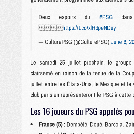
Deux espoirs du
#PSG
dans 

https://t.co/xlR3peNDuy
— CulturePSG (@CulturePSG)
June 6, 2
Le samedi 25 juillet prochain, le groupe
clairsemé en raison de la tenue de la Coup
juillet entre les États-Unis, le Mexique et l
club parisien représenteront le PSG à cette o
Les 16 joueurs du PSG appelés po
France (5)
: Dembélé, Doué, Barcola, Za