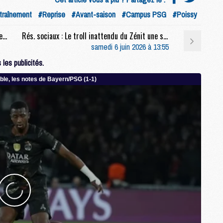
M
traînement
#Reprise
#Avant-saison
#Campus PSG
#Poissy
M
Anciens : La réaction géniale de Gueye après le sacre du PSG
Rés. sociaux : Le troll inattendu du Zénit une semaine après PSG/Arsenal
samedi 6 juin 2026 à 13:55
M
les publicités.
M
M
M
M
M
M
M
C
M
M
F
C
M