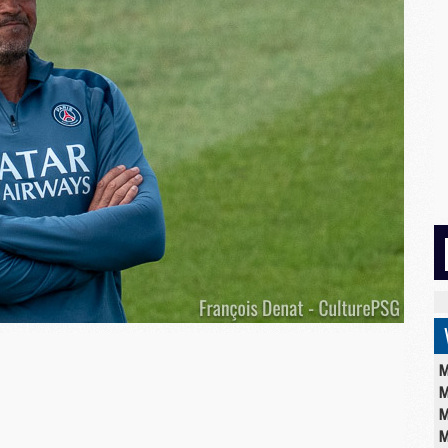
M
M
M
M