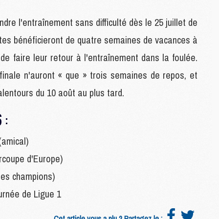
M
C
re l'entraînement sans difficulté dès le 25 juillet de
M
listes bénéficieront de quatre semaines de vacances à
M
M
de faire leur retour à l'entraînement dans la foulée.
M
 finale n'auront « que » trois semaines de repos, et
alentours du 10 août au plus tard.
M
M
 :
C
C
(amical)
M
ercoupe d'Europe)
S
des champions)
M
urnée de Ligue 1
C
M
C
Cet article vous a plu ? Partagez le :