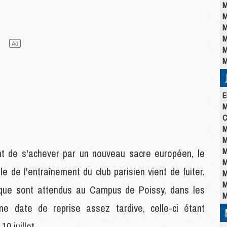
M
M
M
M
M
M
E
M
C
M
M
M
t de s'achever par un nouveau sacre européen, le
M
lle de l'entraînement du club parisien vient de fuiter.
M
M
rique sont attendus au Campus de Poissy, dans les
M
Une date de reprise assez tardive, celle-ci étant
 juillet.