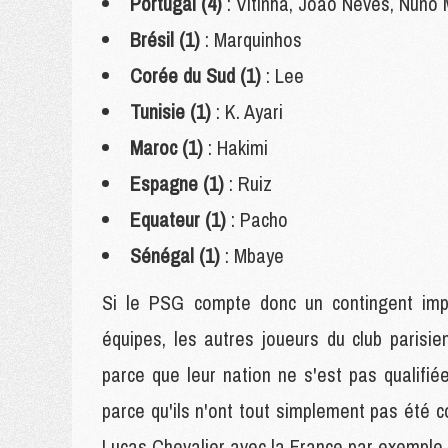
Portugal (4)
: Vitinha, João Neves, Nun
Brésil (1)
: Marquinhos
Corée du Sud (1)
: Lee
Tunisie (1)
: K. Ayari
Maroc (1)
: Hakimi
Espagne (1)
: Ruiz
Equateur (1)
: Pacho
Sénégal (1)
: Mbaye
Si le PSG compte donc un contingent impo
équipes, les autres joueurs du club parisi
parce que leur nation ne s'est pas qualifi
parce qu'ils n'ont tout simplement pas ét
Lucas Chevalier avec la France par exemple.