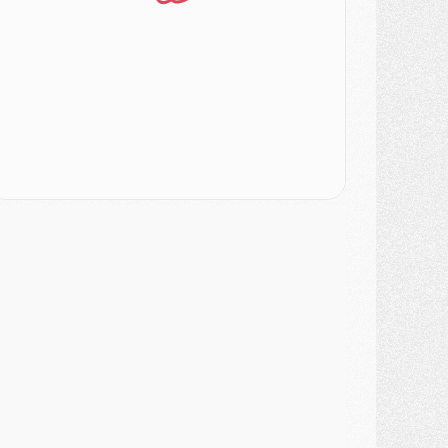
ercato
- Le PSG veut accélérer, Ferran Torres temporise
ercato
- Liverpool encore très loin du compte pour Barcola
LUNDI 03 AOÛT
atch
- Podcast CulturePSG : Mercato (Godts, Suzuki, Akliouche, Barcola, etc)
ercato
- L'Ajax attend bien plus de 45M pour Mika Godts
lub
- Quatre retours importants dans le groupe du PSG, et un plus discret
ercato
- Ayari file en Ligue 2
lub
- Le PSG s'associe avec un géant de la tech
ercato
- Vu d'Italie, le transfert de Suzuki au PSG est bien engagé
ercato
- Ferran Torres ne serait pas à vendre, mais...
urope
- Gros coup dur pour Aston Villa avant de croiser le PSG
DIMANCHE 02 AOÛT
ercato
- Le transfert de Kolo Muani à la Juventus est officiel
ercato
- [MAJ] Le PSG a fait une grosse offre à Parme pour Suzuki
ercato
- Le PSG a envoyé une première offre pour Mika Godts
lub
- Après Pacho, d'autres retours en vue
ercato
- Changement de dernière minute pour Kolo Muani
SAMEDI 01 AOÛT