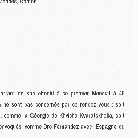
M
o Mendes, Ramos
M
M
M
C
M
C
M
M
E
rtant de son effectif à ce premier Mondial à 48
M
M
en ne sont pas concernés par ce rendez-vous : soit
M
ée, comme la Géorgie de Khvicha Kvaratskhelia, soit
C
M
é convoqués, comme Dro Fernandez avec l'Espagne ou