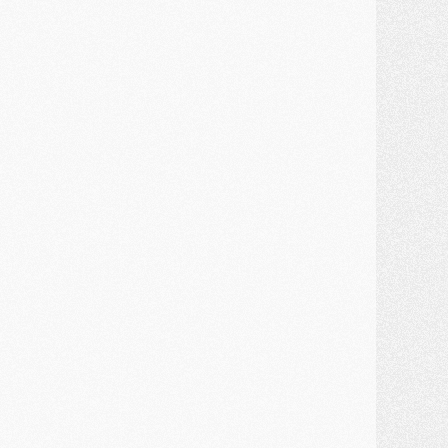
ercato
- Kroupi retiré du mercato
ercato
- Enfin une avancée dans le transfert d'Akliouche
MERCREDI 29 JUILLET
ercato
- Ferran Torres priorité du PSG, mais ouvert à tout
ercato
- Première offre de Liverpool en approche pour Barcola
ercato
- Le montant du transfert de Kolo Muani se précise, la formule aussi
ercato
- Kolo Muani attendu en Italie, son transfert débloqué
ercato
- Monaco a encore repoussé une offre du PSG pour Akliouche
ercato
- Liverpool presque d'accord avec Barcola, le PSG pas du tout
ercato
- Moment décisif pour le transfert de Kolo Muani
MARDI 28 JUILLET
ercato
- Des intermédiaires ont tenté de relancer Diomande au PSG
lub
- Au moins neuf jeunes conviés à l'entraînement des pros
ercato
- Une partie du communiqué du PSG sur Diomande expliquée
ercato
- Barcola futur plus gros transfert de l'été ?
ormation
- Retour sur la saison des U17 du PSG en 7 chiffres clés
lub
- Le PSG connaît ses premiers matches de septembre
ercato
- Un troisième prêt bouclé par le PSG