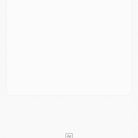
Mercato
- Le PSG veut accélérer, Ferran Torres temporise
Mercato
- Liverpool encore très loin du compte pour Barcola
LUNDI 03 AOÛT
Match
- Podcast CulturePSG : Mercato (Godts, Suzuki, Akliouche, Barcola, etc)
Mercato
- L'Ajax attend bien plus de 45M pour Mika Godts
Club
- Quatre retours importants dans le groupe du PSG, et un plus discret
Mercato
- Ayari file en Ligue 2
Club
- Le PSG s'associe avec un géant de la tech
Mercato
- Vu d'Italie, le transfert de Suzuki au PSG est bien engagé
Mercato
- Ferran Torres ne serait pas à vendre, mais...
Europe
- Gros coup dur pour Aston Villa avant de croiser le PSG
DIMANCHE 02 AOÛT
Mercato
- Le transfert de Kolo Muani à la Juventus est officiel
Mercato
- [MAJ] Le PSG a fait une grosse offre à Parme pour Suzuki
Mercato
- Le PSG a envoyé une première offre pour Mika Godts
Club
- Après Pacho, d'autres retours en vue
Mercato
- Changement de dernière minute pour Kolo Muani
SAMEDI 01 AOÛT