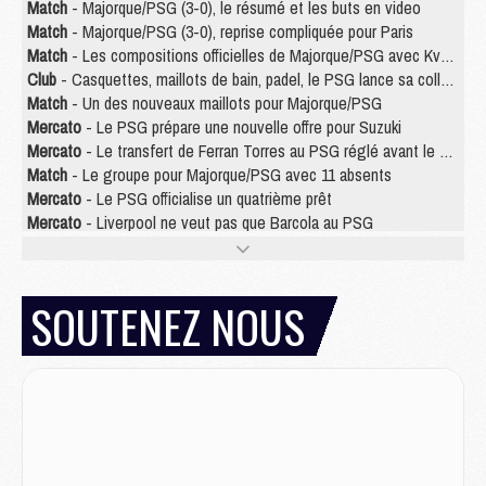
Match
- Majorque/PSG (3-0), le résumé et les buts en video
Match
- Majorque/PSG (3-0), reprise compliquée pour Paris
Match
- Les compositions officielles de Majorque/PSG avec Kvara et de nombreux jeunes
Club
- Casquettes, maillots de bain, padel, le PSG lance sa collection été
Match
- Un des nouveaux maillots pour Majorque/PSG
Mercato
- Le PSG prépare une nouvelle offre pour Suzuki
Mercato
- Le transfert de Ferran Torres au PSG réglé avant le 12 août ?
Match
- Le groupe pour Majorque/PSG avec 11 absents
Mercato
- Le PSG officialise un quatrième prêt
Mercato
- Liverpool ne veut pas que Barcola au PSG
Match
- Majorque/PSG, quelle compo pour le premier match de la saison 2026/27 ?
MARDI 04 AOÛT
SOUTENEZ NOUS
Europe
- Les chapeaux provisoires de la Ligue des champions 2026/27
Podcast
- Podcast CulturePSG : Akliouche présenté par un fan de Monaco
Club
- Le PSG dévoile sa première collection d'entraînement pour 2026/2027
Discipline
- Un arbitre inattendu, mais porte-bonheur pour Lens/PSG
Match
- Majorque/PSG, sur quelle chaine et à quelle heure regarder le match ?
Mercato
- Le plan du PSG pour Suzuki et Chevalier se précise
Mercato
- L'Ajax refuse la première offre du PSG pour Godts