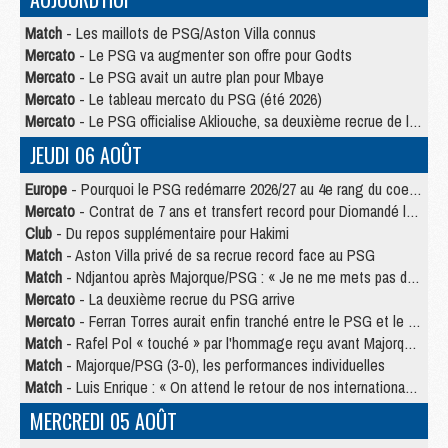
Match
- Les maillots de PSG/Aston Villa connus
Mercato
- Le PSG va augmenter son offre pour Godts
Mercato
- Le PSG avait un autre plan pour Mbaye
Mercato
- Le tableau mercato du PSG (été 2026)
Mercato
- Le PSG officialise Akliouche, sa deuxième recrue de l’été
JEUDI 06 AOÛT
Europe
- Pourquoi le PSG redémarre 2026/27 au 4e rang du coefficient UEFA
Mercato
- Contrat de 7 ans et transfert record pour Diomandé loin du PSG
Club
- Du repos supplémentaire pour Hakimi
Match
- Aston Villa privé de sa recrue record face au PSG
Match
- Ndjantou après Majorque/PSG : « Je ne me mets pas de plafond »
Mercato
- La deuxième recrue du PSG arrive
Mercato
- Ferran Torres aurait enfin tranché entre le PSG et le Barça
Match
- Rafel Pol « touché » par l'hommage reçu avant Majorque/PSG
Match
- Majorque/PSG (3-0), les performances individuelles
Match
- Luis Enrique : « On attend le retour de nos internationaux »
MERCREDI 05 AOÛT