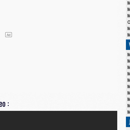
M
M
M
C
M
M
M
M
M
M
M
M
M
M
o :
M
M