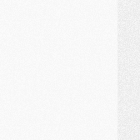
atch
- Un diffuseur annoncé pour les deux premiers matchs amicaux du PSG
ercato
- Le transfert d'Akliouche au PSG bouclé, le montant se précise
lub
- Un retour majeur dans le groupe du PSG
lub
- [MAJ] Ndjantou et deux jeunes du PSG annoncés dans un tournoi U21
ercato
- L'étonnante piste Suzuki confirmée et onéreuse
JEUDI 30 JUILLET
élections
- Ancelotti fait le ménage au Brésil mais veut garder Marquinhos
ercato
- Le statu quo du milieu du PSG se précise
lub
- Le PSG plutôt que la FIFA pour Al-Khelaïfi, poussé par l'UEFA ?
ercato
- Le PSG presserait Ferran Torres de se décider, deux pistes de secours
lub
- Déguisements, shopping, double scouting, Luis Campos dévoile ses méthodes
ercato
- Kroupi retiré du mercato
ercato
- Enfin une avancée dans le transfert d'Akliouche
MERCREDI 29 JUILLET
ercato
- Ferran Torres priorité du PSG, mais ouvert à tout
ercato
- Première offre de Liverpool en approche pour Barcola
ercato
- Le montant du transfert de Kolo Muani se précise, la formule aussi
ercato
- Kolo Muani attendu en Italie, son transfert débloqué