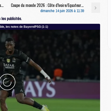
M
Coupe du monde 2026 : Pays-Bas/Japon, le résumé et les buts en video
Coupe du monde 2026 : Côte d'Ivoire/Equateur : chaîne, heure et compos probables
M
dimanche 14 juin 2026 à 11:39
M
les publicités.
E
P
C
D
M
M
M
M
M
M
M
C
M
C