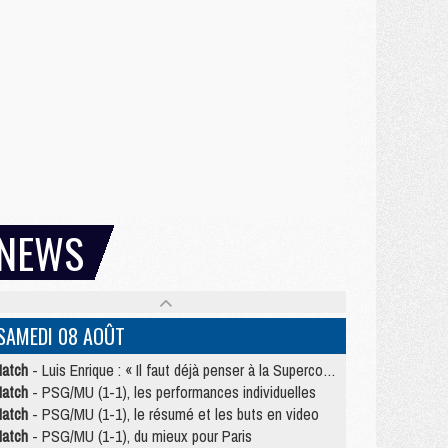
NEWS
SAMEDI 08 AOÛT
atch
- Luis Enrique : « Il faut déjà penser à la Supercoupe »
atch
- PSG/MU (1-1), les performances individuelles
atch
- PSG/MU (1-1), le résumé et les buts en video
atch
- PSG/MU (1-1), du mieux pour Paris