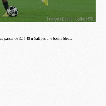
M
M
E
M
M
M
C
M
M
C
M
M
M
M