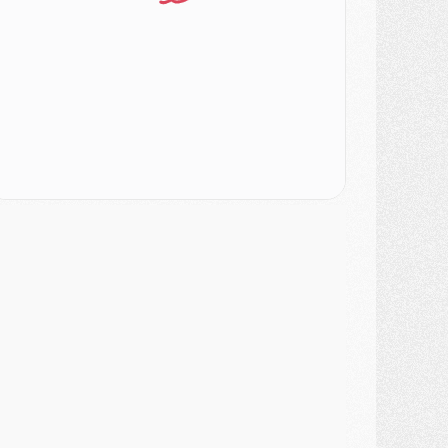
ercato
- Le PSG officialise un quatrième prêt
ercato
- Liverpool ne veut pas que Barcola au PSG
atch
- Majorque/PSG, quelle compo pour le premier match de la saison 2026/27 ?
MARDI 04 AOÛT
urope
- Les chapeaux provisoires de la Ligue des champions 2026/27
odcast
- Podcast CulturePSG : Akliouche présenté par un fan de Monaco
lub
- Le PSG dévoile sa première collection d'entraînement pour 2026/2027
iscipline
- Un arbitre inattendu, mais porte-bonheur pour Lens/PSG
atch
- Majorque/PSG, sur quelle chaine et à quelle heure regarder le match ?
ercato
- Le plan du PSG pour Suzuki et Chevalier se précise
ercato
- L'Ajax refuse la première offre du PSG pour Godts
ercato
- Le PSG veut accélérer, Ferran Torres temporise
ercato
- Liverpool encore très loin du compte pour Barcola
LUNDI 03 AOÛT
atch
- Podcast CulturePSG : Mercato (Godts, Suzuki, Akliouche, Barcola, etc)
ercato
- L'Ajax attend bien plus de 45M pour Mika Godts
lub
- Quatre retours importants dans le groupe du PSG, et un plus discret
ercato
- Ayari file en Ligue 2
lub
- Le PSG s'associe avec un géant de la tech