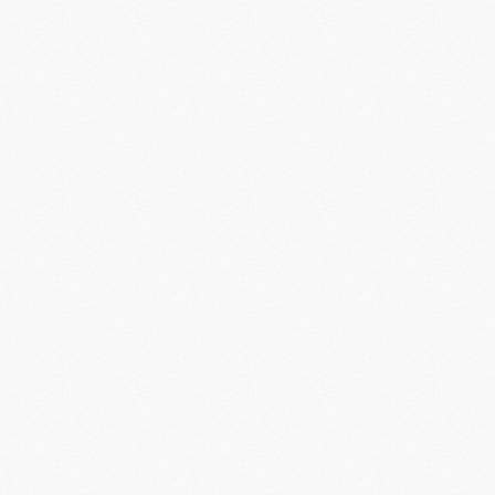
M
M
C
C
M
S
M
C
M
C
M
M
M
M
M
M