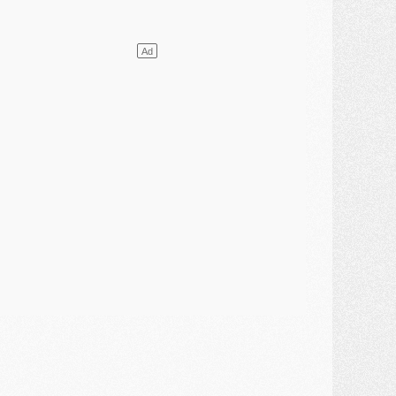
ercato
- Vu d'Italie, le transfert de Suzuki au PSG est bien engagé
ercato
- Ferran Torres ne serait pas à vendre, mais...
urope
- Gros coup dur pour Aston Villa avant de croiser le PSG
DIMANCHE 02 AOÛT
ercato
- Le transfert de Kolo Muani à la Juventus est officiel
ercato
- [MAJ] Le PSG a fait une grosse offre à Parme pour Suzuki
ercato
- Le PSG a envoyé une première offre pour Mika Godts
lub
- Après Pacho, d'autres retours en vue
ercato
- Changement de dernière minute pour Kolo Muani
SAMEDI 01 AOÛT
ercato
- L'agent de Mika Godts confirme un accord avec le PSG
lub
- Quels numéros de maillot pour Akliouche et Digne au PSG ?
atch
- Un hommage prévu lors de Brest/PSG
ercato
- Le PSG et le Barça ont rendez-vous pour Ferran Torres
ercato
- Guéla Doué dans les listes du PSG
ercato
- Le transfert de Mika Godts au PSG en bonne voie
VENDREDI 31 JUILLET