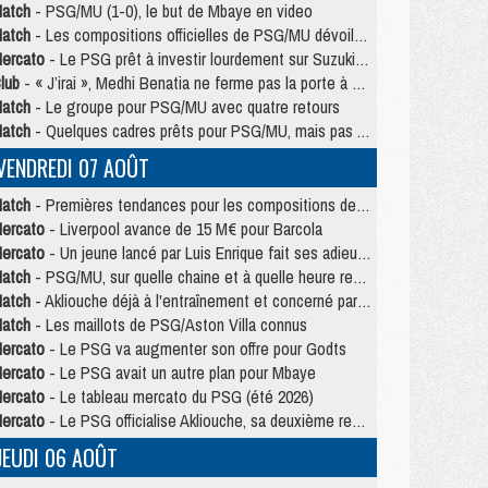
atch
- PSG/MU (1-0), le but de Mbaye en video
atch
- Les compositions officielles de PSG/MU dévoilées, Pacho titulaire
ercato
- Le PSG prêt à investir lourdement sur Suzuki malgré Safonov et Chevalier
lub
- « J’irai », Medhi Benatia ne ferme pas la porte à une arrivée au PSG
atch
- Le groupe pour PSG/MU avec quatre retours
atch
- Quelques cadres prêts pour PSG/MU, mais pas Akliouche ?
VENDREDI 07 AOÛT
atch
- Premières tendances pour les compositions de PSG/MU
ercato
- Liverpool avance de 15 M€ pour Barcola
ercato
- Un jeune lancé par Luis Enrique fait ses adieux au PSG
atch
- PSG/MU, sur quelle chaine et à quelle heure regarder le match ?
atch
- Akliouche déjà à l'entraînement et concerné par PSG/MU ?
atch
- Les maillots de PSG/Aston Villa connus
ercato
- Le PSG va augmenter son offre pour Godts
ercato
- Le PSG avait un autre plan pour Mbaye
ercato
- Le tableau mercato du PSG (été 2026)
ercato
- Le PSG officialise Akliouche, sa deuxième recrue de l’été
JEUDI 06 AOÛT