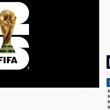
M
M
M
M