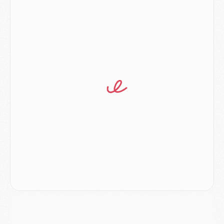
Match
- Podcast CulturePSG : Mercato (Godts, Suzuki, Akliouche, Barcola, etc)
Mercato
- L'Ajax attend bien plus de 45M pour Mika Godts
Club
- Quatre retours importants dans le groupe du PSG, et un plus discret
Mercato
- Ayari file en Ligue 2
Club
- Le PSG s'associe avec un géant de la tech
Mercato
- Vu d'Italie, le transfert de Suzuki au PSG est bien engagé
Mercato
- Ferran Torres ne serait pas à vendre, mais...
Europe
- Gros coup dur pour Aston Villa avant de croiser le PSG
DIMANCHE 02 AOÛT
Mercato
- Le transfert de Kolo Muani à la Juventus est officiel
Mercato
- [MAJ] Le PSG a fait une grosse offre à Parme pour Suzuki
Mercato
- Le PSG a envoyé une première offre pour Mika Godts
Club
- Après Pacho, d'autres retours en vue
Mercato
- Changement de dernière minute pour Kolo Muani
SAMEDI 01 AOÛT
Mercato
- L'agent de Mika Godts confirme un accord avec le PSG
Club
- Quels numéros de maillot pour Akliouche et Digne au PSG ?
Match
- Un hommage prévu lors de Brest/PSG