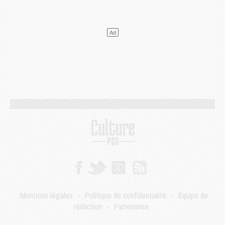
Mercato
- Le PSG et le Barça ont rendez-vous pour Ferran Torres
Mercato
- Guéla Doué dans les listes du PSG
Mercato
- Le transfert de Mika Godts au PSG en bonne voie
VENDREDI 31 JUILLET
Match
- Un diffuseur annoncé pour les deux premiers matchs amicaux du PSG
Mercato
- Le transfert d'Akliouche au PSG bouclé, le montant se précise
Club
- Un retour majeur dans le groupe du PSG
Club
- [MAJ] Ndjantou et deux jeunes du PSG annoncés dans un tournoi U21
Mercato
- L'étonnante piste Suzuki confirmée et onéreuse
JEUDI 30 JUILLET
Sélections
- Ancelotti fait le ménage au Brésil mais veut garder Marquinhos
Mercato
- Le statu quo du milieu du PSG se précise
Club
- Le PSG plutôt que la FIFA pour Al-Khelaïfi, poussé par l'UEFA ?
Mercato
- Le PSG presserait Ferran Torres de se décider, deux pistes de secours
Club
- Déguisements, shopping, double scouting, Luis Campos dévoile ses méthodes
Mercato
- Kroupi retiré du mercato
Mentions légales
-
Politique de confidentialité
-
Équipe de
Mercato
- Enfin une avancée dans le transfert d'Akliouche
rédaction
-
Partenaires
MERCREDI 29 JUILLET