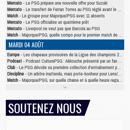
Mercato
- Le PSG prépare une nouvelle offre pour Suzuki
Mercato
- Le transfert de Ferran Torres au PSG réglé avant le 12 août ?
Match
- Le groupe pour Majorque/PSG avec 11 absents
Mercato
- Le PSG officialise un quatrième prêt
Mercato
- Liverpool ne veut pas que Barcola au PSG
Match
- Majorque/PSG, quelle compo pour le premier match de la saison 2026/27 ?
MARDI 04 AOÛT
Europe
- Les chapeaux provisoires de la Ligue des champions 2026/27
Podcast
- Podcast CulturePSG : Akliouche présenté par un fan de Monaco
Club
- Le PSG dévoile sa première collection d'entraînement pour 2026/2027
Discipline
- Un arbitre inattendu, mais porte-bonheur pour Lens/PSG
Match
- Majorque/PSG, sur quelle chaine et à quelle heure regarder le match ?
Mercato
- Le plan du PSG pour Suzuki et Chevalier se précise
Mercato
- Le tableau mercato du PSG (été 2026)
Mercato
- L'Ajax refuse la première offre du PSG pour Godts
SOUTENEZ NOUS
Mercato
- Le PSG veut accélérer, Ferran Torres temporise
Mercato
- Liverpool encore très loin du compte pour Barcola
LUNDI 03 AOÛT