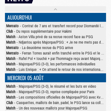
AUJOURD'HUI
Mercato
- Contrat de 7 ans et transfert record pour Diomandé loin du PSG
Club
- Du repos supplémentaire pour Hakimi
Match
- Aston Villa privé de sa recrue record face au PSG
Match
- Ndjantou après Majorque/PSG : « Je ne me mets pas de plafond »
Mercato
- La deuxième recrue du PSG arrive
Mercato
- Ferran Torres aurait enfin tranché entre le PSG et le Barça
Match
- Rafel Pol « touché » par l'hommage reçu avant Majorque/PSG
Match
- Majorque/PSG (3-0), les performances individuelles
Match
- Luis Enrique : « On attend le retour de nos internationaux »
MERCREDI 05 AOÛT
Match
- Majorque/PSG (3-0), le résumé et les buts en video
Match
- Majorque/PSG (3-0), reprise compliquée pour Paris
Match
- Les compositions officielles de Majorque/PSG avec Kvara et de nombreux jeunes
Club
- Casquettes, maillots de bain, padel, le PSG lance sa collection été
Match
- Un des nouveaux maillots pour Majorque/PSG