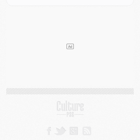
Club
- [MAJ] Ndjantou et deux jeunes du PSG annoncés dans un tournoi U21
Mercato
- L'étonnante piste Suzuki confirmée et onéreuse
JEUDI 30 JUILLET
Sélections
- Ancelotti fait le ménage au Brésil mais veut garder Marquinhos
Mercato
- Le statu quo du milieu du PSG se précise
Club
- Le PSG plutôt que la FIFA pour Al-Khelaïfi, poussé par l'UEFA ?
Mercato
- Le PSG presserait Ferran Torres de se décider, deux pistes de secours
Club
- Déguisements, shopping, double scouting, Luis Campos dévoile ses méthodes
Mercato
- Kroupi retiré du mercato
Mercato
- Enfin une avancée dans le transfert d'Akliouche
MERCREDI 29 JUILLET
Mercato
- Ferran Torres priorité du PSG, mais ouvert à tout
Mercato
- Première offre de Liverpool en approche pour Barcola
Mercato
- Le montant du transfert de Kolo Muani se précise, la formule aussi
Mercato
- Kolo Muani attendu en Italie, son transfert débloqué
Mercato
- Monaco a encore repoussé une offre du PSG pour Akliouche
Mercato
- Liverpool presque d'accord avec Barcola, le PSG pas du tout
Mercato
- Moment décisif pour le transfert de Kolo Muani