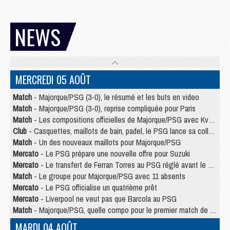
NEWS
MERCREDI 05 AOÛT
Match
- Majorque/PSG (3-0), le résumé et les buts en video
Match
- Majorque/PSG (3-0), reprise compliquée pour Paris
Match
- Les compositions officielles de Majorque/PSG avec Kvara et de nombreux jeunes
Club
- Casquettes, maillots de bain, padel, le PSG lance sa collection été
Match
- Un des nouveaux maillots pour Majorque/PSG
Mercato
- Le PSG prépare une nouvelle offre pour Suzuki
Mercato
- Le transfert de Ferran Torres au PSG réglé avant le 12 août ?
Match
- Le groupe pour Majorque/PSG avec 11 absents
Mercato
- Le PSG officialise un quatrième prêt
Mercato
- Liverpool ne veut pas que Barcola au PSG
Match
- Majorque/PSG, quelle compo pour le premier match de la saison 2026/27 ?
MARDI 04 AOÛT