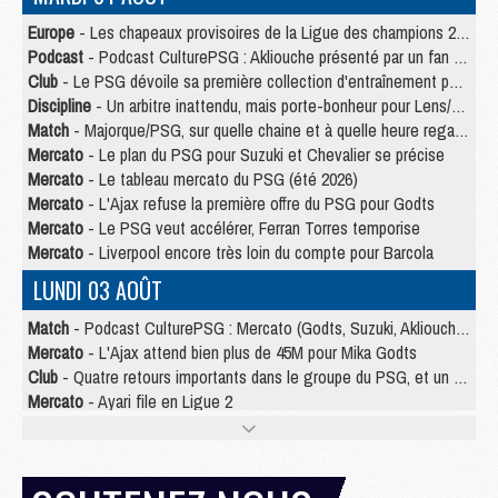
Europe
- Les chapeaux provisoires de la Ligue des champions 2026/27
Podcast
- Podcast CulturePSG : Akliouche présenté par un fan de Monaco
Club
- Le PSG dévoile sa première collection d'entraînement pour 2026/2027
Discipline
- Un arbitre inattendu, mais porte-bonheur pour Lens/PSG
Match
- Majorque/PSG, sur quelle chaine et à quelle heure regarder le match ?
Mercato
- Le plan du PSG pour Suzuki et Chevalier se précise
Mercato
- Le tableau mercato du PSG (été 2026)
Mercato
- L'Ajax refuse la première offre du PSG pour Godts
Mercato
- Le PSG veut accélérer, Ferran Torres temporise
Mercato
- Liverpool encore très loin du compte pour Barcola
LUNDI 03 AOÛT
Match
- Podcast CulturePSG : Mercato (Godts, Suzuki, Akliouche, Barcola, etc)
Mercato
- L'Ajax attend bien plus de 45M pour Mika Godts
Club
- Quatre retours importants dans le groupe du PSG, et un plus discret
Mercato
- Ayari file en Ligue 2
Club
- Le PSG s'associe avec un géant de la tech
Mercato
- Vu d'Italie, le transfert de Suzuki au PSG est bien engagé
Mercato
- Ferran Torres ne serait pas à vendre, mais...