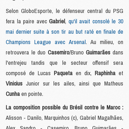
Selon GloboEsporte, le défenseur central du PSG
fera la paire avec
Gabriel
,
qu'il avait consolé le 30
mai dernier suite à son tir au but raté en finale de
Champions League avec Arsenal
. Au milieu, on
retrouvera le duo
Casemiro
/Bruno
Guimarães
dans
l'entrejeu tandis que le secteur offensif sera
composé de Lucas
Paqueta
en dix,
Raphinha
et
Vinicius
Junior sur les ailes, ainsi que Matheus
Cunha
en pointe.
La composition possible du Brésil contre le Maroc :
Alisson - Danilo, Marquinhos (c), Gabriel Magalhães,
Alex Sandro - Casemiro, Bruno Guimarães -