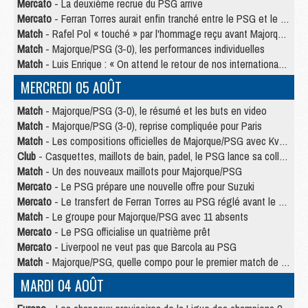
Mercato
- La deuxième recrue du PSG arrive
Mercato
- Ferran Torres aurait enfin tranché entre le PSG et le Barça
Match
- Rafel Pol « touché » par l'hommage reçu avant Majorque/PSG
Match
- Majorque/PSG (3-0), les performances individuelles
Match
- Luis Enrique : « On attend le retour de nos internationaux »
MERCREDI 05 AOÛT
Match
- Majorque/PSG (3-0), le résumé et les buts en video
Match
- Majorque/PSG (3-0), reprise compliquée pour Paris
Match
- Les compositions officielles de Majorque/PSG avec Kvara et de nombreux jeunes
Club
- Casquettes, maillots de bain, padel, le PSG lance sa collection été
Match
- Un des nouveaux maillots pour Majorque/PSG
Mercato
- Le PSG prépare une nouvelle offre pour Suzuki
Mercato
- Le transfert de Ferran Torres au PSG réglé avant le 12 août ?
Match
- Le groupe pour Majorque/PSG avec 11 absents
Mercato
- Le PSG officialise un quatrième prêt
Mercato
- Liverpool ne veut pas que Barcola au PSG
Match
- Majorque/PSG, quelle compo pour le premier match de la saison 2026/27 ?
MARDI 04 AOÛT