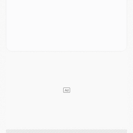
DIMANCHE 02 AOÛT
Mercato
- Le transfert de Kolo Muani à la Juventus est officiel
Mercato
- [MAJ] Le PSG a fait une grosse offre à Parme pour Suzuki
Mercato
- Le PSG a envoyé une première offre pour Mika Godts
Club
- Après Pacho, d'autres retours en vue
Mercato
- Changement de dernière minute pour Kolo Muani
SAMEDI 01 AOÛT
Mercato
- L'agent de Mika Godts confirme un accord avec le PSG
Club
- Quels numéros de maillot pour Akliouche et Digne au PSG ?
Match
- Un hommage prévu lors de Brest/PSG
Mercato
- Le PSG et le Barça ont rendez-vous pour Ferran Torres
Mercato
- Guéla Doué dans les listes du PSG
Mercato
- Le transfert de Mika Godts au PSG en bonne voie
VENDREDI 31 JUILLET
Match
- Un diffuseur annoncé pour les deux premiers matchs amicaux du PSG
Mercato
- Le transfert d'Akliouche au PSG bouclé, le montant se précise
Club
- Un retour majeur dans le groupe du PSG
Club
- [MAJ] Ndjantou et deux jeunes du PSG annoncés dans un tournoi U21