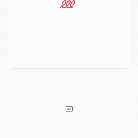
Match
- Le groupe pour Majorque/PSG avec 11 absents
Mercato
- Le PSG officialise un quatrième prêt
Mercato
- Liverpool ne veut pas que Barcola au PSG
Match
- Majorque/PSG, quelle compo pour le premier match de la saison 2026/27 ?
MARDI 04 AOÛT
Europe
- Les chapeaux provisoires de la Ligue des champions 2026/27
Podcast
- Podcast CulturePSG : Akliouche présenté par un fan de Monaco
Club
- Le PSG dévoile sa première collection d'entraînement pour 2026/2027
Discipline
- Un arbitre inattendu, mais porte-bonheur pour Lens/PSG
Match
- Majorque/PSG, sur quelle chaine et à quelle heure regarder le match ?
Mercato
- Le plan du PSG pour Suzuki et Chevalier se précise
Mercato
- L'Ajax refuse la première offre du PSG pour Godts
Mercato
- Le PSG veut accélérer, Ferran Torres temporise
Mercato
- Liverpool encore très loin du compte pour Barcola
LUNDI 03 AOÛT
Match
- Podcast CulturePSG : Mercato (Godts, Suzuki, Akliouche, Barcola, etc)
Mercato
- L'Ajax attend bien plus de 45M pour Mika Godts
Club
- Quatre retours importants dans le groupe du PSG, et un plus discret
Mercato
- Ayari file en Ligue 2