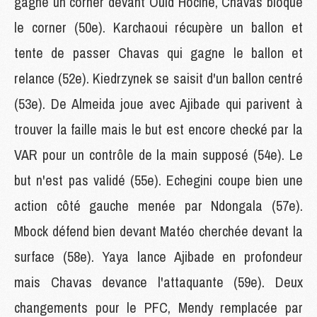
gagne un corner devant Ould Hocine, Chavas bloque
le corner (50e). Karchaoui récupère un ballon et
tente de passer Chavas qui gagne le ballon et
relance (52e). Kiedrzynek se saisit d'un ballon centré
(53e). De Almeida joue avec Ajibade qui parivent à
trouver la faille mais le but est encore checké par la
VAR pour un contrôle de la main supposé (54e). Le
but n'est pas validé (55e). Echegini coupe bien une
action côté gauche menée par Ndongala (57e).
Mbock défend bien devant Matéo cherchée devant la
surface (58e). Yaya lance Ajibade en profondeur
mais Chavas devance l'attaquante (59e). Deux
changements pour le PFC, Mendy remplacée par