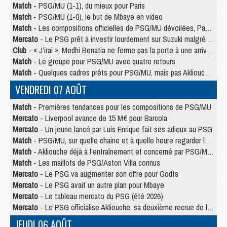
Match
- PSG/MU (1-1), du mieux pour Paris
Match
- PSG/MU (1-0), le but de Mbaye en video
Match
- Les compositions officielles de PSG/MU dévoilées, Pacho titulaire
Mercato
- Le PSG prêt à investir lourdement sur Suzuki malgré Safonov et Chevalier
Club
- « J’irai », Medhi Benatia ne ferme pas la porte à une arrivée au PSG
Match
- Le groupe pour PSG/MU avec quatre retours
Match
- Quelques cadres prêts pour PSG/MU, mais pas Akliouche ?
VENDREDI 07 AOÛT
Match
- Premières tendances pour les compositions de PSG/MU
Mercato
- Liverpool avance de 15 M€ pour Barcola
Mercato
- Un jeune lancé par Luis Enrique fait ses adieux au PSG
Match
- PSG/MU, sur quelle chaine et à quelle heure regarder le match ?
Match
- Akliouche déjà à l'entraînement et concerné par PSG/MU ?
Match
- Les maillots de PSG/Aston Villa connus
Mercato
- Le PSG va augmenter son offre pour Godts
Mercato
- Le PSG avait un autre plan pour Mbaye
Mercato
- Le tableau mercato du PSG (été 2026)
Mercato
- Le PSG officialise Akliouche, sa deuxième recrue de l’été
JEUDI 06 AOÛT