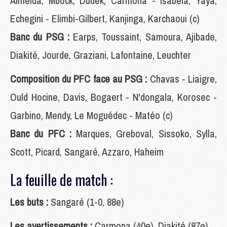
Almeida, Mbock, Dudek, Carmona - Isabela, Yaya,
Echegini - Elimbi-Gilbert, Kanjinga, Karchaoui (c)
Banc du PSG :
Earps, Toussaint, Samoura, Ajibade,
Diakité, Jourde, Graziani, Lafontaine, Leuchter
Composition du PFC face au PSG :
Chavas - Liaigre,
Ould Hocine, Davis, Bogaert - N'dongala, Korosec -
Garbino, Mendy, Le Moguédec - Matéo (c)
Banc du PFC :
Marques, Greboval, Sissoko, Sylla,
Scott, Picard, Sangaré, Azzaro, Haheim
La feuille de match :
Les buts :
Sangaré (1-0, 88e)
Les avertissements :
Carmona (40e), Diakité (87e)