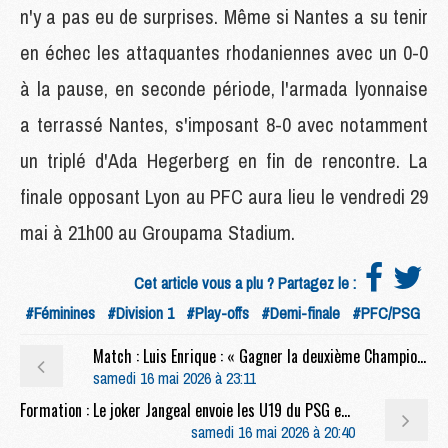
n'y a pas eu de surprises. Même si Nantes a su tenir
en échec les attaquantes rhodaniennes avec un 0-0
à la pause, en seconde période, l'armada lyonnaise
a terrassé Nantes, s'imposant 8-0 avec notamment
un triplé d'Ada Hegerberg en fin de rencontre. La
finale opposant Lyon au PFC aura lieu le vendredi 29
mai à 21h00 au Groupama Stadium.
Cet article vous a plu ? Partagez le :
#Féminines
#Division 1
#Play-offs
#Demi-finale
#PFC/PSG
Match : Luis Enrique : « Gagner la deuxième Champions League, c'est ça, marquer l'histoire »
samedi 16 mai 2026 à 23:11
Formation : Le joker Jangeal envoie les U19 du PSG en demi-finale
samedi 16 mai 2026 à 20:40