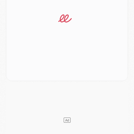
Mercato
- [MAJ] Le PSG a fait une grosse offre à Parme pour Suzuki
Mercato
- Le PSG a envoyé une première offre pour Mika Godts
Club
- Après Pacho, d'autres retours en vue
Mercato
- Changement de dernière minute pour Kolo Muani
SAMEDI 01 AOÛT
Mercato
- L'agent de Mika Godts confirme un accord avec le PSG
Club
- Quels numéros de maillot pour Akliouche et Digne au PSG ?
Match
- Un hommage prévu lors de Brest/PSG
Mercato
- Le PSG et le Barça ont rendez-vous pour Ferran Torres
Mercato
- Guéla Doué dans les listes du PSG
Mercato
- Le transfert de Mika Godts au PSG en bonne voie
VENDREDI 31 JUILLET
Match
- Un diffuseur annoncé pour les deux premiers matchs amicaux du PSG
Mercato
- Le transfert d'Akliouche au PSG bouclé, le montant se précise
Club
- Un retour majeur dans le groupe du PSG
Club
- [MAJ] Ndjantou et deux jeunes du PSG annoncés dans un tournoi U21
Mercato
- L'étonnante piste Suzuki confirmée et onéreuse
JEUDI 30 JUILLET