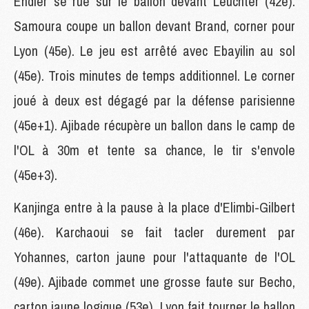
Endler se rue sur le ballon devant Leuchter (42e).
Samoura coupe un ballon devant Brand, corner pour
Lyon (45e). Le jeu est arrêté avec Ebayilin au sol
(45e). Trois minutes de temps additionnel. Le corner
joué à deux est dégagé par la défense parisienne
(45e+1). Ajibade récupère un ballon dans le camp de
l'OL à 30m et tente sa chance, le tir s'envole
(45e+3).
Kanjinga entre à la pause à la place d'Elimbi-Gilbert
(46e). Karchaoui se fait tacler durement par
Yohannes, carton jaune pour l'attaquante de l'OL
(49e). Ajibade commet une grosse faute sur Becho,
carton jaune logique (53e). Lyon fait tourner le ballon