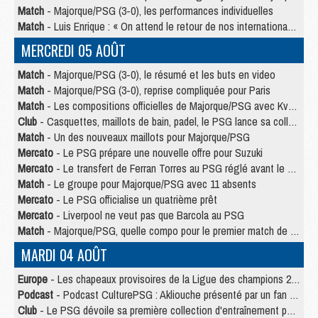
Match
- Majorque/PSG (3-0), les performances individuelles
Match
- Luis Enrique : « On attend le retour de nos internationaux »
MERCREDI 05 AOÛT
Match
- Majorque/PSG (3-0), le résumé et les buts en video
Match
- Majorque/PSG (3-0), reprise compliquée pour Paris
Match
- Les compositions officielles de Majorque/PSG avec Kvara et de nombreux jeunes
Club
- Casquettes, maillots de bain, padel, le PSG lance sa collection été
Match
- Un des nouveaux maillots pour Majorque/PSG
Mercato
- Le PSG prépare une nouvelle offre pour Suzuki
Mercato
- Le transfert de Ferran Torres au PSG réglé avant le 12 août ?
Match
- Le groupe pour Majorque/PSG avec 11 absents
Mercato
- Le PSG officialise un quatrième prêt
Mercato
- Liverpool ne veut pas que Barcola au PSG
Match
- Majorque/PSG, quelle compo pour le premier match de la saison 2026/27 ?
MARDI 04 AOÛT
Europe
- Les chapeaux provisoires de la Ligue des champions 2026/27
Podcast
- Podcast CulturePSG : Akliouche présenté par un fan de Monaco
Club
- Le PSG dévoile sa première collection d'entraînement pour 2026/2027