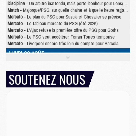
Discipline
- Un arbitre inattendu, mais porte-bonheur pour Lens/PSG
Match
- Majorque/PSG, sur quelle chaine et à quelle heure regarder le match ?
Mercato
- Le plan du PSG pour Suzuki et Chevalier se précise
Mercato
- Le tableau mercato du PSG (été 2026)
Mercato
- L'Ajax refuse la première offre du PSG pour Godts
Mercato
- Le PSG veut accélérer, Ferran Torres temporise
Mercato
- Liverpool encore très loin du compte pour Barcola
LUNDI 03 AOÛT
Match
- Podcast CulturePSG : Mercato (Godts, Suzuki, Akliouche, Barcola, etc)
Mercato
- L'Ajax attend bien plus de 45M pour Mika Godts
SOUTENEZ NOUS
Club
- Quatre retours importants dans le groupe du PSG, et un plus discret
Mercato
- Ayari file en Ligue 2
Club
- Le PSG s'associe avec un géant de la tech
Mercato
- Vu d'Italie, le transfert de Suzuki au PSG est bien engagé
Mercato
- Ferran Torres ne serait pas à vendre, mais...
Europe
- Gros coup dur pour Aston Villa avant de croiser le PSG
DIMANCHE 02 AOÛT
Mercato
- Le transfert de Kolo Muani à la Juventus est officiel