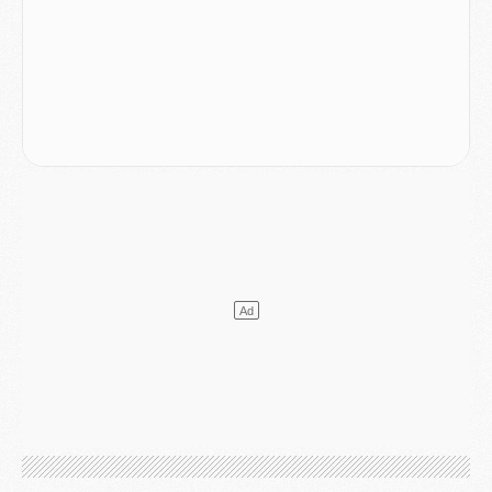
LUNDI 03 AOÛT
Match
- Podcast CulturePSG : Mercato (Godts, Suzuki, Akliouche, Barcola, etc)
Mercato
- L'Ajax attend bien plus de 45M pour Mika Godts
Club
- Quatre retours importants dans le groupe du PSG, et un plus discret
Mercato
- Ayari file en Ligue 2
Club
- Le PSG s'associe avec un géant de la tech
Mercato
- Vu d'Italie, le transfert de Suzuki au PSG est bien engagé
Mercato
- Ferran Torres ne serait pas à vendre, mais...
Europe
- Gros coup dur pour Aston Villa avant de croiser le PSG
DIMANCHE 02 AOÛT
Mercato
- Le transfert de Kolo Muani à la Juventus est officiel
Mercato
- [MAJ] Le PSG a fait une grosse offre à Parme pour Suzuki
Mercato
- Le PSG a envoyé une première offre pour Mika Godts
Club
- Après Pacho, d'autres retours en vue
Mercato
- Changement de dernière minute pour Kolo Muani
SAMEDI 01 AOÛT
Mercato
- L'agent de Mika Godts confirme un accord avec le PSG
Club
- Quels numéros de maillot pour Akliouche et Digne au PSG ?