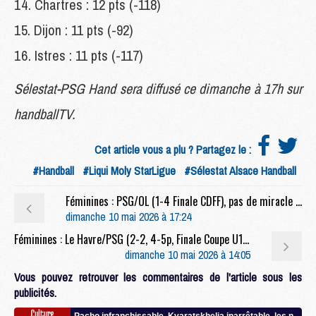
Chartres : 12 pts (-118)
Dijon : 11 pts (-92)
Istres : 11 pts (-117)
Sélestat-PSG Hand sera diffusé ce dimanche à 17h sur
handballTV.
Cet article vous a plu ? Partagez le :
#Handball
#Liqui Moly StarLigue
#Sélestat Alsace Handball
Féminines : PSG/OL (1-4 Finale CDFF), pas de miracle pour les Parisiennes
dimanche 10 mai 2026 à 17:24
Féminines : Le Havre/PSG (2-2, 4-5p, Finale Coupe U18F), Les Parisiennes soulèvent la première Coupe Nike U18
dimanche 10 mai 2026 à 14:05
Vous pouvez retrouver les commentaires de l'article sous les
publicités.