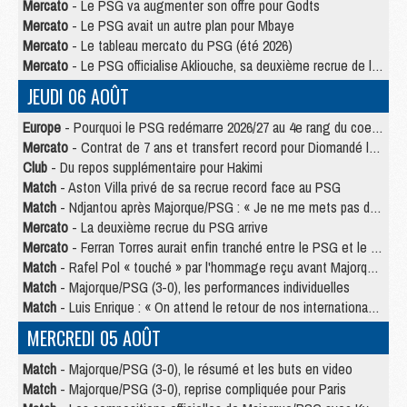
Mercato
- Le PSG va augmenter son offre pour Godts
Mercato
- Le PSG avait un autre plan pour Mbaye
Mercato
- Le tableau mercato du PSG (été 2026)
Mercato
- Le PSG officialise Akliouche, sa deuxième recrue de l’été
JEUDI 06 AOÛT
Europe
- Pourquoi le PSG redémarre 2026/27 au 4e rang du coefficient UEFA
Mercato
- Contrat de 7 ans et transfert record pour Diomandé loin du PSG
Club
- Du repos supplémentaire pour Hakimi
Match
- Aston Villa privé de sa recrue record face au PSG
Match
- Ndjantou après Majorque/PSG : « Je ne me mets pas de plafond »
Mercato
- La deuxième recrue du PSG arrive
Mercato
- Ferran Torres aurait enfin tranché entre le PSG et le Barça
Match
- Rafel Pol « touché » par l'hommage reçu avant Majorque/PSG
Match
- Majorque/PSG (3-0), les performances individuelles
Match
- Luis Enrique : « On attend le retour de nos internationaux »
MERCREDI 05 AOÛT
Match
- Majorque/PSG (3-0), le résumé et les buts en video
Match
- Majorque/PSG (3-0), reprise compliquée pour Paris