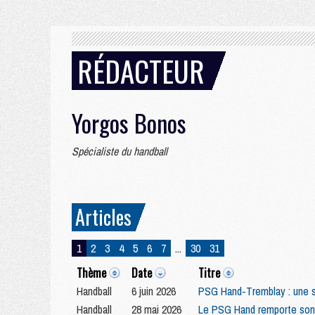
RÉDACTEUR
Yorgos Bonos
Spécialiste du handball
Articles
1
2
3
4
5
6
7
...
30
31
Thème
Date
Titre
Handball
6 juin 2026
PSG Hand-Tremblay : une s
Handball
28 mai 2026
Le PSG Hand remporte son 1