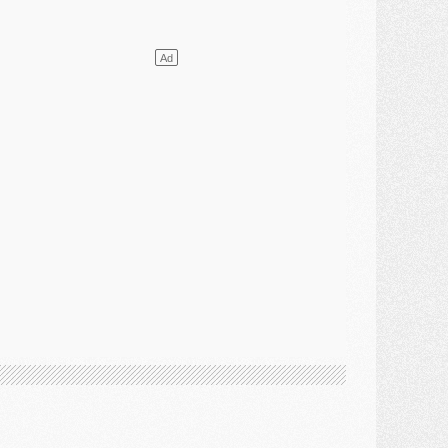
lub
- [MAJ] Ndjantou et deux jeunes du PSG annoncés dans un tournoi U21
ercato
- L'étonnante piste Suzuki confirmée et onéreuse
JEUDI 30 JUILLET
élections
- Ancelotti fait le ménage au Brésil mais veut garder Marquinhos
ercato
- Le statu quo du milieu du PSG se précise
lub
- Le PSG plutôt que la FIFA pour Al-Khelaïfi, poussé par l'UEFA ?
ercato
- Le PSG presserait Ferran Torres de se décider, deux pistes de secours
lub
- Déguisements, shopping, double scouting, Luis Campos dévoile ses méthodes
ercato
- Kroupi retiré du mercato
ercato
- Enfin une avancée dans le transfert d'Akliouche
MERCREDI 29 JUILLET
ercato
- Ferran Torres priorité du PSG, mais ouvert à tout
ercato
- Première offre de Liverpool en approche pour Barcola
ercato
- Le montant du transfert de Kolo Muani se précise, la formule aussi
ercato
- Kolo Muani attendu en Italie, son transfert débloqué
ercato
- Monaco a encore repoussé une offre du PSG pour Akliouche
ercato
- Liverpool presque d'accord avec Barcola, le PSG pas du tout
ercato
- Moment décisif pour le transfert de Kolo Muani