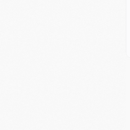
E
M
M
M
C
M
M
C
M
M
M
M
M
M
C