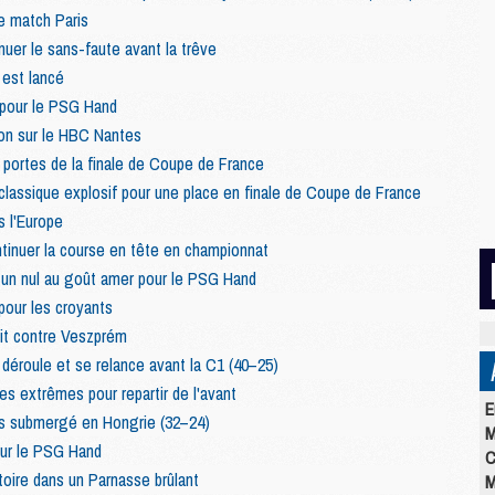
e match Paris
uer le sans-faute avant la trêve
 est lancé
 pour le PSG Hand
on sur le HBC Nantes
portes de la finale de Coupe de France
classique explosif pour une place en finale de Coupe de France
 l'Europe
inuer la course en tête en championnat
 un nul au goût amer pour le PSG Hand
our les croyants
oit contre Veszprém
déroule et se relance avant la C1 (40–25)
s extrêmes pour repartir de l'avant
E
s submergé en Hongrie (32–24)
M
our le PSG Hand
C
toire dans un Parnasse brûlant
M