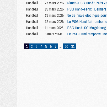
Handball
27 mars 2026
Nîmes–PSG Hand : Paris veu
Handball
15 mars 2026
PSG Hand–Fenix : Derniers e
Handball
13 mars 2026
8e de finale électrique p
Handball
12 mars 2026
Le PSG Hand fait tomber le
Handball
11 mars 2026
PSG Hand–SC Magdeburg : u
Handball
8 mars 2026
Le PSG Hand remporte une e
1
2
3
4
5
6
7
...
30
31