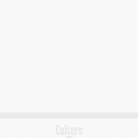
C
M
S
M
C
M
C
M
M
M
M
M
M
M
M
M