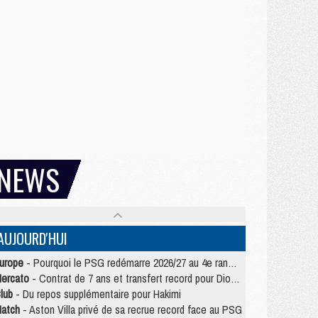
NEWS
AUJOURD'HUI
urope
- Pourquoi le PSG redémarre 2026/27 au 4e rang du coefficient UEFA
ercato
- Contrat de 7 ans et transfert record pour Diomandé loin du PSG
lub
- Du repos supplémentaire pour Hakimi
atch
- Aston Villa privé de sa recrue record face au PSG