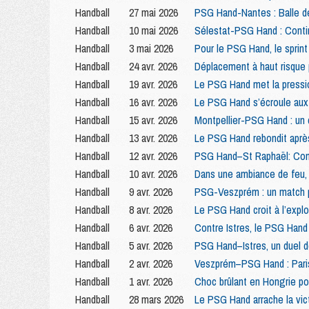
Handball
27 mai 2026
PSG Hand-Nantes : Balle d
Handball
10 mai 2026
Sélestat-PSG Hand : Contin
Handball
3 mai 2026
Pour le PSG Hand, le sprint
Handball
24 avr. 2026
Déplacement à haut risque
Handball
19 avr. 2026
Le PSG Hand met la pressi
Handball
16 avr. 2026
Le PSG Hand s’écroule aux 
Handball
15 avr. 2026
Montpellier-PSG Hand : un 
Handball
13 avr. 2026
Le PSG Hand rebondit après
Handball
12 avr. 2026
PSG Hand–St Raphaël: Cont
Handball
10 avr. 2026
Dans une ambiance de feu,
Handball
9 avr. 2026
PSG-Veszprém : un match p
Handball
8 avr. 2026
Le PSG Hand croit à l’expl
Handball
6 avr. 2026
Contre Istres, le PSG Hand 
Handball
5 avr. 2026
PSG Hand–Istres, un duel de
Handball
2 avr. 2026
Veszprém–PSG Hand : Pari
Handball
1 avr. 2026
Choc brûlant en Hongrie p
Handball
28 mars 2026
Le PSG Hand arrache la vic