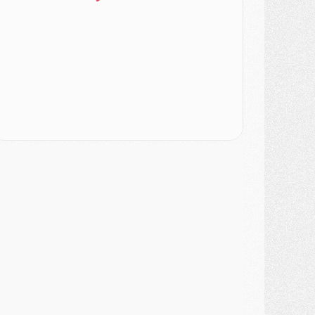
urope
- Gros coup dur pour Aston Villa avant de croiser le PSG
DIMANCHE 02 AOÛT
ercato
- Le transfert de Kolo Muani à la Juventus est officiel
ercato
- [MAJ] Le PSG a fait une grosse offre à Parme pour Suzuki
ercato
- Le PSG a envoyé une première offre pour Mika Godts
lub
- Après Pacho, d'autres retours en vue
ercato
- Changement de dernière minute pour Kolo Muani
SAMEDI 01 AOÛT
ercato
- L'agent de Mika Godts confirme un accord avec le PSG
lub
- Quels numéros de maillot pour Akliouche et Digne au PSG ?
atch
- Un hommage prévu lors de Brest/PSG
ercato
- Le PSG et le Barça ont rendez-vous pour Ferran Torres
ercato
- Guéla Doué dans les listes du PSG
ercato
- Le transfert de Mika Godts au PSG en bonne voie
VENDREDI 31 JUILLET
atch
- Un diffuseur annoncé pour les deux premiers matchs amicaux du PSG
ercato
- Le transfert d'Akliouche au PSG bouclé, le montant se précise
lub
- Un retour majeur dans le groupe du PSG