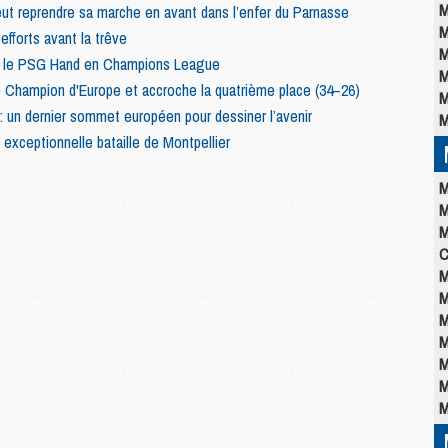
M
t reprendre sa marche en avant dans l’enfer du Parnasse
M
fforts avant la trêve
M
our le PSG Hand en Champions League
M
 Champion d'Europe et accroche la quatrième place (34–26)
M
n dernier sommet européen pour dessiner l’avenir
M
xceptionnelle bataille de Montpellier
M
M
M
C
M
M
M
M
M
M
M