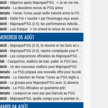
atch
- Ndjantou après Majorque/PSG : « Je ne me mets pas de plafond »
ercato
- La deuxième recrue du PSG arrive
ercato
- Ferran Torres aurait enfin tranché entre le PSG et le Barça
atch
- Rafel Pol « touché » par l'hommage reçu avant Majorque/PSG
atch
- Majorque/PSG (3-0), les performances individuelles
atch
- Luis Enrique : « On attend le retour de nos internationaux »
MERCREDI 05 AOÛT
atch
- Majorque/PSG (3-0), le résumé et les buts en video
atch
- Majorque/PSG (3-0), reprise compliquée pour Paris
atch
- Les compositions officielles de Majorque/PSG avec Kvara et de nombreux jeunes
lub
- Casquettes, maillots de bain, padel, le PSG lance sa collection été
atch
- Un des nouveaux maillots pour Majorque/PSG
ercato
- Le PSG prépare une nouvelle offre pour Suzuki
ercato
- Le transfert de Ferran Torres au PSG réglé avant le 12 août ?
atch
- Le groupe pour Majorque/PSG avec 11 absents
ercato
- Le PSG officialise un quatrième prêt
ercato
- Liverpool ne veut pas que Barcola au PSG
atch
- Majorque/PSG, quelle compo pour le premier match de la saison 2026/27 ?
MARDI 04 AOÛT