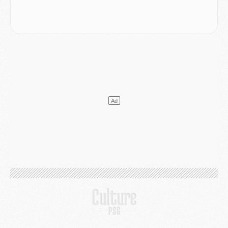
Mercato
- Guéla Doué dans les listes du PSG
Mercato
- Le transfert de Mika Godts au PSG en bonne voie
VENDREDI 31 JUILLET
Match
- Un diffuseur annoncé pour les deux premiers matchs amicaux du PSG
Mercato
- Le transfert d'Akliouche au PSG bouclé, le montant se précise
Club
- Un retour majeur dans le groupe du PSG
Club
- [MAJ] Ndjantou et deux jeunes du PSG annoncés dans un tournoi U21
Mercato
- L'étonnante piste Suzuki confirmée et onéreuse
JEUDI 30 JUILLET
Sélections
- Ancelotti fait le ménage au Brésil mais veut garder Marquinhos
Mercato
- Le statu quo du milieu du PSG se précise
Club
- Le PSG plutôt que la FIFA pour Al-Khelaïfi, poussé par l'UEFA ?
Mercato
- Le PSG presserait Ferran Torres de se décider, deux pistes de secours
Club
- Déguisements, shopping, double scouting, Luis Campos dévoile ses méthodes
Mercato
- Kroupi retiré du mercato
Mercato
- Enfin une avancée dans le transfert d'Akliouche
MERCREDI 29 JUILLET